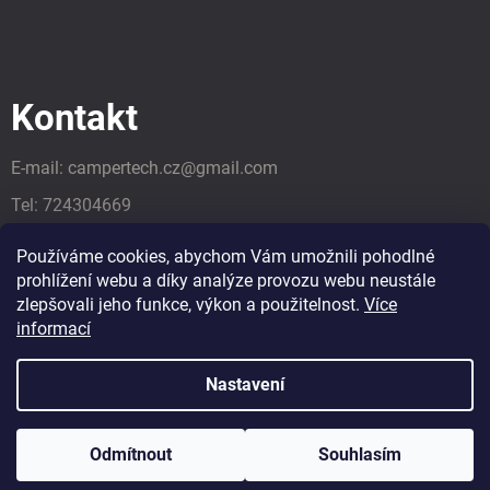
Kontakt
E-mail:
campertech.cz
@
gmail.com
Tel:
724304669
Tel:
724304669
Používáme cookies, abychom Vám umožnili pohodlné
prohlížení webu a díky analýze provozu webu neustále
zlepšovali jeho funkce, výkon a použitelnost.
Více
informací
Nastavení
Odmítnout
Souhlasím