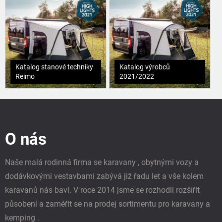
Katalog stanové techniky
Katalog výrobců
Reimo
2021/2022
Z
á
p
O nás
a
t
í
Naše malá rodinná firma se karavany , obytnými vozy a
dodávkovými vestavbami zabývá již řadu let a vše kolem
karavanů nás baví. V roce 2014 jsme se rozhodli rozšířit
působení a zaměřit se na prodej sortimentu pro karavany a
kemping .