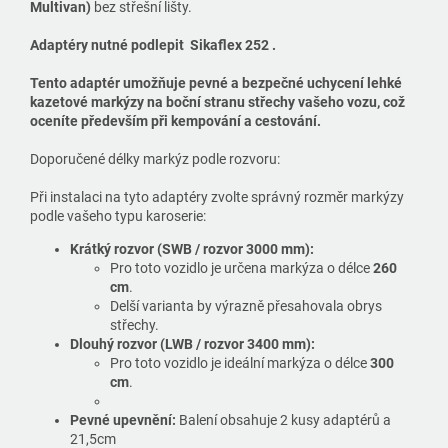
Multivan)
bez střešní lišty.
Adaptéry nutné podlepit Sikaflex 252 .
Tento adaptér umožňuje pevné a bezpečné uchycení lehké
kazetové markýzy na boční stranu střechy vašeho vozu, což
oceníte především při kempování a cestování.
Doporučené délky markýz podle rozvoru:
Při instalaci na tyto adaptéry zvolte správný rozměr markýzy
podle vašeho typu karoserie:
Krátký rozvor (SWB / rozvor 3000 mm):
Pro toto vozidlo je určena markýza o délce
260
cm
.
Delší varianta by výrazně přesahovala obrys
střechy.
Dlouhý rozvor (LWB / rozvor 3400 mm):
Pro toto vozidlo je ideální markýza o délce
300
cm
.
Pevné upevnění:
Balení obsahuje 2 kusy adaptérů a
21,5cm