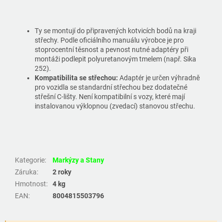
Ty se montují do připravených kotvicích bodů na kraji
střechy. Podle oficiálního manuálu výrobce je pro
stoprocentní těsnost a pevnost nutné adaptéry při
montáži podlepit polyuretanovým tmelem (např. Sika
252).
Kompatibilita se střechou:
Adaptér je určen výhradně
pro vozidla se standardní střechou bez dodatečné
střešní C-lišty. Není kompatibilní s vozy, které mají
instalovanou výklopnou (zvedací) stanovou střechu.
Kategorie
:
Markýzy a Stany
Záruka
:
2 roky
Hmotnost
:
4 kg
EAN
:
8004815503796