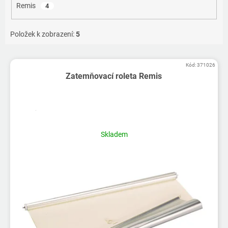
Remis
4
Položek k zobrazení:
5
V
Kód:
371026
ý
Zatemňovací roleta Remis
p
i
s
p
r
Skladem
o
d
u
k
t
ů