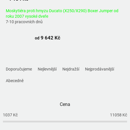
Moskytiéra proti hmyzu Ducato (X250/X290) Boxer Jumper od
roku 2007 vysoké dveře
7-10 pracovních dnů
9 642 Kč
od
Ř
a
Doporučujeme
Nejlevnější
Nejdražší
Nejprodávanější
z
e
Abecedně
n
í
p
Cena
r
o
1037
Kč
11058
Kč
d
u