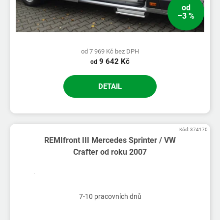
od
–3 %
od 7 969 Kč bez DPH
9 642 Kč
od
DETAIL
Kód:
374170
REMIfront III Mercedes Sprinter / VW
Crafter od roku 2007
7-10 pracovních dnů