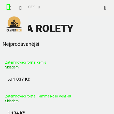
Přejít
NÁKUPNÍ
na
CZK
obsah
KOŠÍK
SÍTĚ A ROLETY
Nejprodávanější
Zatemňovací roleta Remis
Skladem
1 037 Kč
od
Zatemňovací roleta Fiamma Rollo Vent 40
Skladem
1 134 Kč