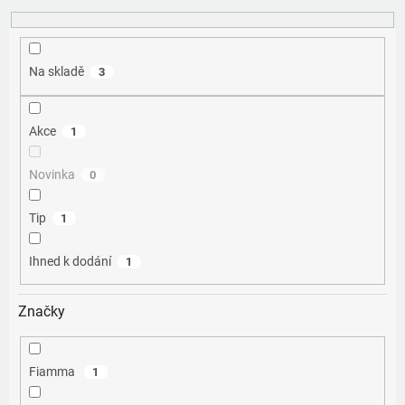
k
t
ů
Na skladě
3
Akce
1
Novinka
0
Tip
1
Ihned k dodání
1
Značky
Fiamma
1