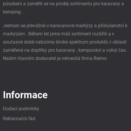
působení a zaměřit se na prodej sortimentu pro karavany a
v
ý
kemping .
p
i
Jednalo se převážně o karavanové markýzy a příslušenství k
s
u
markýzám . Během let jsme máš sortiment rozšířili a v
současné době nabízíme široké spektrum produktů v oblasti
zaměřené na doplňky pro karavany , kempování a volný čas.
Naším hlavním dodavatel je německá firma Reimo
Informace
Dodací podmínky
Reklamační řád