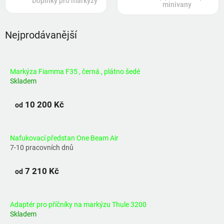
Doplňky pro markýzy
minivany
Nejprodávanější
Markýza Fiamma F35 , černá , plátno šedé
Skladem
10 200 Kč
od
Nafukovací předstan One Beam Air
7-10 pracovních dnů
7 210 Kč
od
Adaptér pro příčníky na markýzu Thule 3200
Skladem