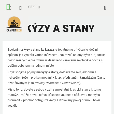
Přejít
NÁKUPNÍ
na
CZK
obsah
KOŠÍK
MARKÝZY A STANY
Spojení
markýzy a stanu ke karavanu
(obytnému přívěsu) je ideální
způsob, jak vytvořit variabilní zázemí. Na rozdíl od obytných aut, kde se
často řeší rychlé přejíždění, u klasického karavanu se obvykle počítá s
delším pobytem na jednom místě
Když spojíme pojmy
markýzy a stany
, dostáváme se k jednomu z
nejlepších řešení pro kempování – k tzv.
předstanům k markýzám
(často
označovaným jako
Privacy Room
nebo
Safari Room
).
Místo toho, abyste s sebou vozili samostatný klasický stan a k tomu
markýzu, můžete svou stávající kazetovou nebo sáčkovou markýzu
proměnit v plnohodnotný, uzavřený a izolovaný pokoj přímo u boku
vozidla.