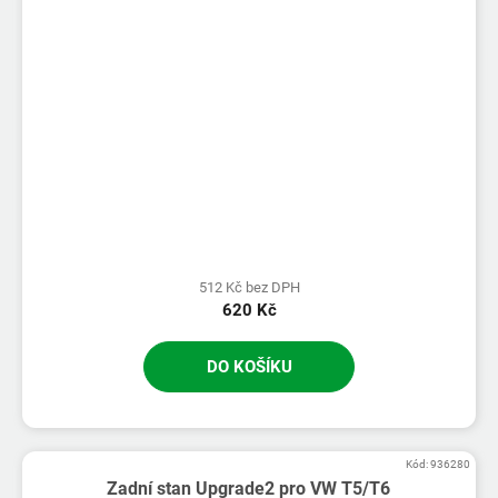
512 Kč bez DPH
620 Kč
DO KOŠÍKU
Kód:
936280
Zadní stan Upgrade2 pro VW T5/T6