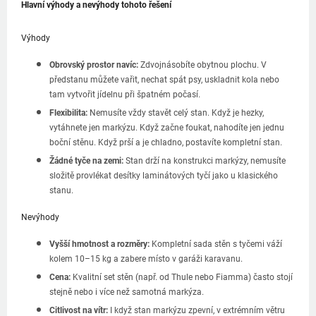
Hlavní výhody a nevýhody tohoto řešení
Výhody
Obrovský prostor navíc:
Zdvojnásobíte obytnou plochu. V
předstanu můžete vařit, nechat spát psy, uskladnit kola nebo
tam vytvořit jídelnu při špatném počasí.
Flexibilita:
Nemusíte vždy stavět celý stan. Když je hezky,
vytáhnete jen markýzu. Když začne foukat, nahodíte jen jednu
boční stěnu. Když prší a je chladno, postavíte kompletní stan.
Žádné tyče na zemi:
Stan drží na konstrukci markýzy, nemusíte
složitě provlékat desítky laminátových tyčí jako u klasického
stanu.
Nevýhody
Vyšší hmotnost a rozměry:
Kompletní sada stěn s tyčemi váží
kolem 10–15 kg a zabere místo v garáži karavanu.
Cena:
Kvalitní set stěn (např. od Thule nebo Fiamma) často stojí
stejně nebo i více než samotná markýza.
Citlivost na vítr:
I když stan markýzu zpevní, v extrémním větru