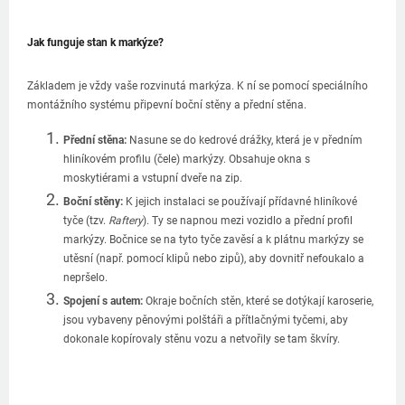
Jak funguje stan k markýze?
Základem je vždy vaše rozvinutá markýza. K ní se pomocí speciálního
montážního systému připevní boční stěny a přední stěna.
Přední stěna:
Nasune se do kedrové drážky, která je v předním
hliníkovém profilu (čele) markýzy. Obsahuje okna s
moskytiérami a vstupní dveře na zip.
Boční stěny:
K jejich instalaci se používají přídavné hliníkové
tyče (tzv.
Raftery
). Ty se napnou mezi vozidlo a přední profil
markýzy. Bočnice se na tyto tyče zavěsí a k plátnu markýzy se
utěsní (např. pomocí klipů nebo zipů), aby dovnitř nefoukalo a
nepršelo.
Spojení s autem:
Okraje bočních stěn, které se dotýkají karoserie,
jsou vybaveny pěnovými polštáři a přítlačnými tyčemi, aby
dokonale kopírovaly stěnu vozu a netvořily se tam škvíry.