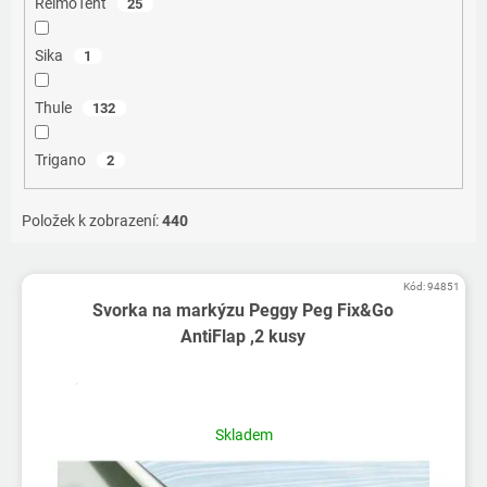
ReimoTent
25
Sika
1
Thule
132
Trigano
2
Položek k zobrazení:
440
V
Kód:
94851
ý
Svorka na markýzu Peggy Peg Fix&Go
p
AntiFlap ,2 kusy
i
s
p
r
Skladem
o
d