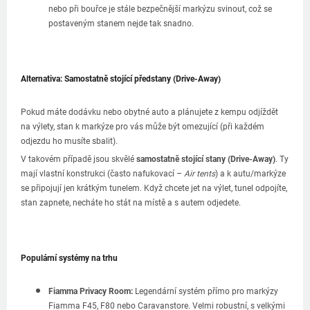
nebo při bouřce je stále bezpečnější markýzu svinout, což se
postaveným stanem nejde tak snadno.
Alternativa: Samostatně stojící předstany (Drive-Away)
Pokud máte dodávku nebo obytné auto a plánujete z kempu odjíždět
na výlety, stan k markýze pro vás může být omezující (při každém
odjezdu ho musíte sbalit).
V takovém případě jsou skvělé
samostatně stojící stany (Drive-Away)
. Ty
mají vlastní konstrukci (často nafukovací –
Air tents
) a k autu/markýze
se připojují jen krátkým tunelem. Když chcete jet na výlet, tunel odpojíte,
stan zapnete, necháte ho stát na místě a s autem odjedete.
Populární systémy na trhu
Fiamma Privacy Room:
Legendární systém přímo pro markýzy
Fiamma F45, F80 nebo Caravanstore. Velmi robustní, s velkými