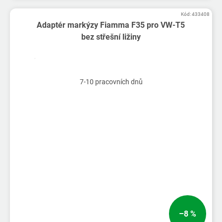
Kód:
433408
Adaptér markýzy Fiamma F35 pro VW-T5
bez střešní ližiny
7-10 pracovních dnů
–8 %