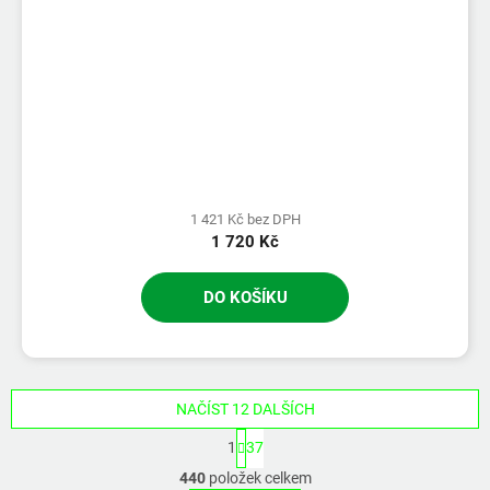
1 421 Kč bez DPH
1 720 Kč
DO KOŠÍKU
NAČÍST 12 DALŠÍCH
S
1
37
t
O
r
440
položek celkem
v