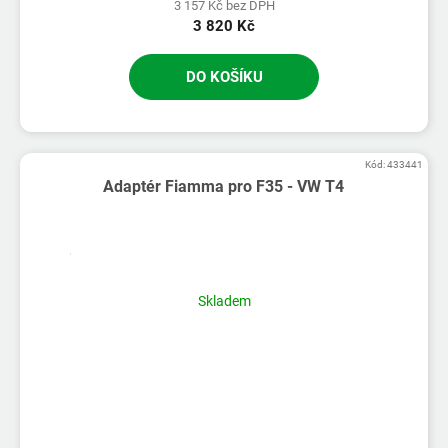
3 157 Kč bez DPH
3 820 Kč
DO KOŠÍKU
Kód:
433441
Adaptér Fiamma pro F35 - VW T4
Skladem