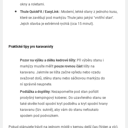
okny a roletami.
Thule QuickFit / EasyLink :
Moderní, lehké stany z jednoho kusu,
které se zavěšují pod markýzu Thule jako jakýsi "vnitřní stan".
Jejich stavba je extrémně rychlá (cca 15 minut).
Praktické tipy pro karavanisty
Pozor na výšku a délku kedrové lišty:
Při výběru stanu i
markýzy musíte měřit
pouze rovnou část
lišty na
karavanu. Jakmile se lišta začne vpředu nebo vzadu
svažovat dolů, stěnu stanu nebo sáčkovou markýzu do
ní správně neupnete.
Podlážka a doplňky:
Nezapomeňte pod stan pořídit
prodyšný kempingový koberec. Do uzavřeného stanu se
také skvěle hodí spodní kryt podběhu a kryt spodní hrany
karavanu (tzv. sukně), aby vám do stanu nefoukalo
spodem pod podvozkem.
Pokud plánujete trávit na jednom místě v kempu delší čas (týden a víc),