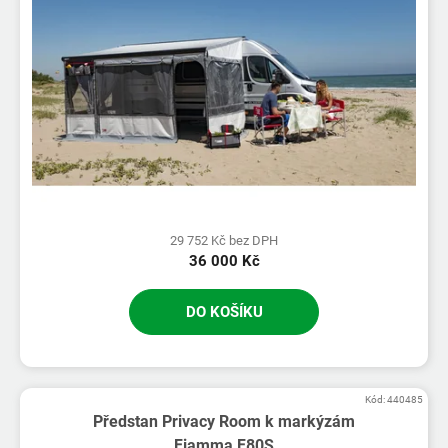
29 752 Kč bez DPH
36 000 Kč
DO KOŠÍKU
Kód:
440485
Předstan Privacy Room k markýzám
Fiamma F80S