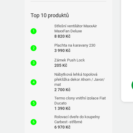
Top 10 produktů
Střešní ventilátor MaxxAir
MaxxFan Deluxe
8 820 Kč
Plachta na karavany 230
3 990 Kč
Zámek Push Lock
205 Kč
Nábytková lehká topolová
překližka dekor Ahorn / Javor/
mat
2 700 Kč
Termo clony vnitřní izolace Fiat
Ducato
1 390 Kč
Rolovací dveře do koupelny
Carbest -stříbrné
6 970 Kč