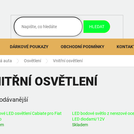
HLEDAT
DÁRKOVÉ POUKAZY
OBCHODNÍ PODMÍNKY
KONTAK
ná auta
Osvětlení
Vnitřní osvětlení
ITŘNÍ OSVĚTLENÍ
odávanější
vé LED osvětlení Cabiate pro Fiat
LED bodové světlo z nerezové ocel
o
LED diodami/12V
em
Skladem