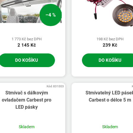
–4 %
1 773 Kč bez DPH
198 Kč bez DPH
2 145 Kč
239 Kč
DO KOŠÍKU
DO KOŠÍKU
Kód:
831003
Stmívač s dálkovým
Stmívatelný LED páse
ovladačem Carbest pro
Carbest o délce 5 m
LED pásky
Skladem
Skladem