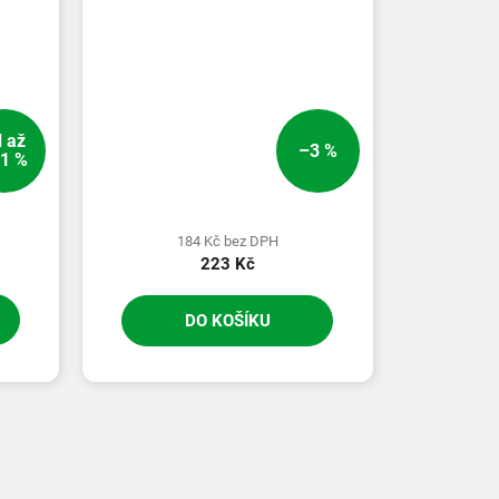
d
až
–3 %
1 %
184 Kč bez DPH
223 Kč
DO KOŠÍKU