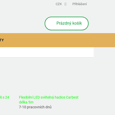
CZK
Přihlášení
NÁKUPNÍ
Prázdný košík
KOŠÍK
TY
i s 24
Flexibilní LED světelná hadice Carbest
délka 5m
7-10 pracovních dnů