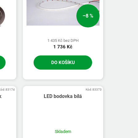
–8 %
1 435 Kč bez DPH
1 736 Kč
DO KOŠÍKU
Kód:
83174
Kód:
83373
k
LED bodovka bílá
Skladem