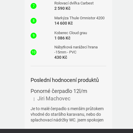
Rolovací dvířka Carbest
2 590 Kč
Markýza Thule Omnistor 4200
14 600 Kč
Koberec Cloud grau
1 086 Kč
Nábytková narážecí hrana
-15mm - PVC
430 Kč
Poslední hodnocení produktů
Ponorné čerpadlo 12l/m
Jiri Machovec
|
Hodnocení produktu je 5 z 5 hvězdiček.
Je to malé čerpadlo s menším průtokem
vhodné do staršího karavanu, nebo do
splachovací nádržky WC. jsem spokojen
Z