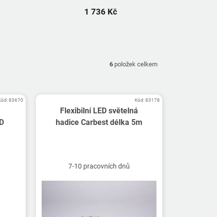
1 736 Kč
6
položek celkem
Kód:
83670
Kód:
83178
Flexibilní LED světelná
ED
hadice Carbest délka 5m
7-10 pracovních dnů