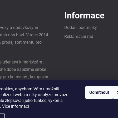
Informace
i vozy a dodávkovými
Dodací podmínky
vanů nás baví. V roce 2014
Reklamační řád
a prodej sortimentu pro
slušenství k markýzám .
asné době nabízíme široké
y pro karavany , kempování
ká firma Reimo
cookies, abychom Vám umožnili
Odmítnout
ohlížení webu a díky analýze provozu
e zlepšovali jeho funkce, výkon a
t.
Více informací