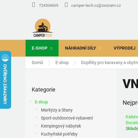
Přejít
724304669
camper-tech.cz@seznam.cz
na
obsah
E-SHOP
NÁHRADNÍ DÍLY
VÝPRODEJ
Domů
E-shop
Doplňky pro karavany a obyt
P
o
VN
Přeskočit
s
Kategorie
kategorie
t
r
Nejpr
E-shop
a
Markýzy a Stany
n
Kabino
Sport-outdoorové vybavení
n
Ducat
í
Kempingový nábytek
Sklad
p
Kuchyňské potřeby