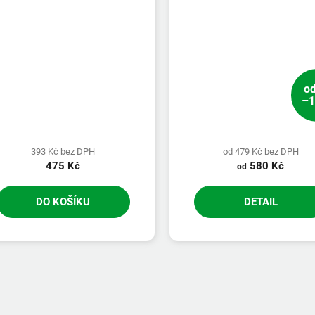
o
–1
393 Kč bez DPH
od 479 Kč bez DPH
475 Kč
580 Kč
od
DO KOŠÍKU
DETAIL
O
v
l
á