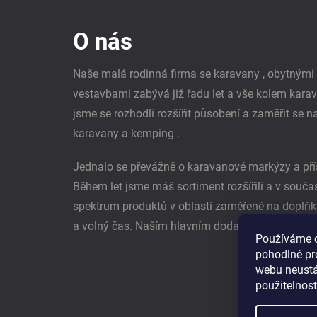
á
p
O nás
a
t
í
Naše malá rodinná firma se karavany , obytným
vestavbami zabývá již řadu let a vše kolem kara
jsme se rozhodli rozšířit působení a zaměřit se n
karavany a kemping .
Jednalo se převážně o karavanové markýzy a pří
Během let jsme máš sortiment rozšířili a v souč
spektrum produktů v oblasti zaměřené na doplňk
a volný čas. Naším hlavním dodavatel je němec
Používáme 
pohodlné pr
webu neustál
použitelnos