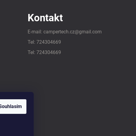
Kontakt
E-mail:
campertech.cz
@
gmail.com
Tel:
724304669
Tel:
724304669
Souhlasím