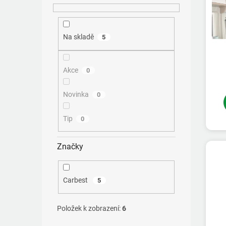
ů
Na skladě
5
Akce
0
Novinka
0
Tip
0
Značky
Carbest
5
Položek k zobrazení:
6