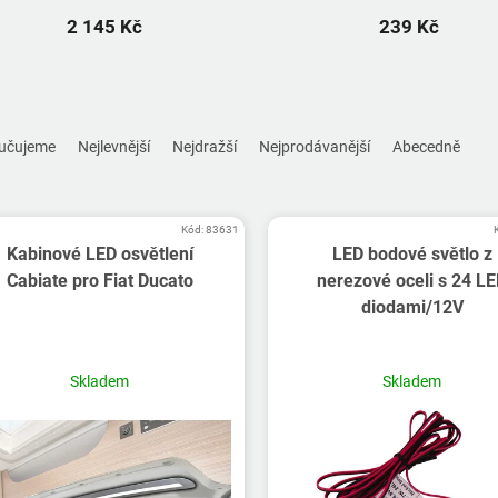
2 145 Kč
239 Kč
učujeme
Nejlevnější
Nejdražší
Nejprodávanější
Abecedně
Kód:
83631
Kabinové LED osvětlení
LED bodové světlo z
Cabiate pro Fiat Ducato
nerezové oceli s 24 L
diodami/12V
Skladem
Skladem