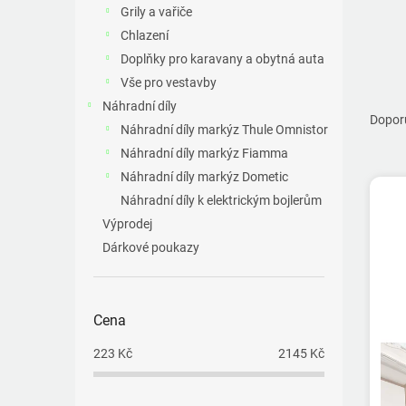
a
Grily a vařiče
n
Chlazení
e
Doplňky pro karavany a obytná auta
l
Vše pro vestavby
Ř
Náhradní díly
a
Dopor
Náhradní díly markýz Thule Omnistor
z
Náhradní díly markýz Fiamma
e
V
n
Náhradní díly markýz Dometic
ý
í
Náhradní díly k elektrickým bojlerům
p
p
Výprodej
i
r
Dárkové poukazy
s
o
p
d
r
u
o
k
Cena
d
t
u
223
Kč
2145
Kč
ů
k
t