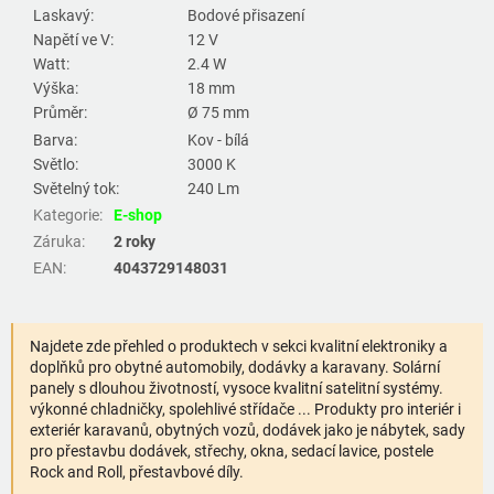
Laskavý:
Bodové přisazení
Napětí ve V:
12 V
Watt:
2.4 W
Výška:
18 mm
Průměr:
Ø 75 mm
Barva:
Kov - bílá
Světlo:
3000 K
Světelný tok:
240 Lm
Kategorie
:
E-shop
Záruka
:
2 roky
EAN
:
4043729148031
Najdete zde přehled o produktech v sekci kvalitní elektroniky a
doplňků pro obytné automobily, dodávky a karavany. Solární
panely s dlouhou životností, vysoce kvalitní satelitní systémy.
výkonné chladničky, spolehlivé střídače ... Produkty pro interiér i
exteriér karavanů, obytných vozů, dodávek jako je nábytek, sady
pro přestavbu dodávek, střechy, okna, sedací lavice, postele
Rock and Roll, přestavbové díly.