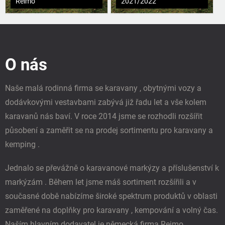
Reimo
2021/2022
Z
á
p
O nás
a
t
í
Naše malá rodinná firma se karavany , obytnými vozy a
dodávkovými vestavbami zabývá již řadu let a vše kolem
karavanů nás baví. V roce 2014 jsme se rozhodli rozšířit
působení a zaměřit se na prodej sortimentu pro karavany a
kemping .
Jednalo se převážně o karavanové markýzy a příslušenství k
markýzám . Během let jsme máš sortiment rozšířili a v
současné době nabízíme široké spektrum produktů v oblasti
zaměřené na doplňky pro karavany , kempování a volný čas.
Naším hlavním dodavatel je německá firma Reimo