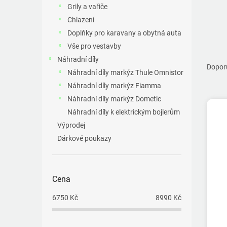
a
Grily a vařiče
n
Chlazení
e
Doplňky pro karavany a obytná auta
l
Vše pro vestavby
Ř
Náhradní díly
a
Dopor
Náhradní díly markýz Thule Omnistor
z
Náhradní díly markýz Fiamma
e
V
n
Náhradní díly markýz Dometic
ý
í
Náhradní díly k elektrickým bojlerům
p
p
Výprodej
i
r
Dárkové poukazy
s
o
p
d
r
u
o
k
Cena
d
t
u
6750
Kč
8990
Kč
ů
k
t