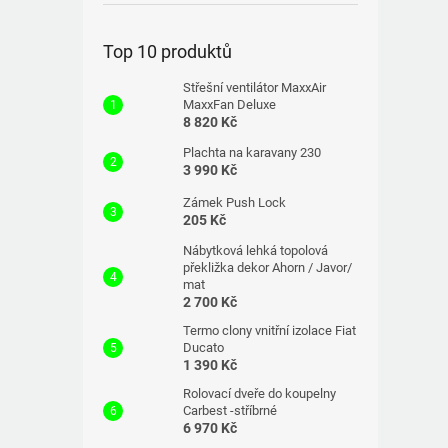
Top 10 produktů
Střešní ventilátor MaxxAir
MaxxFan Deluxe
8 820 Kč
Plachta na karavany 230
3 990 Kč
Zámek Push Lock
205 Kč
Nábytková lehká topolová
překližka dekor Ahorn / Javor/
mat
2 700 Kč
Termo clony vnitřní izolace Fiat
Ducato
1 390 Kč
Rolovací dveře do koupelny
Carbest -stříbrné
6 970 Kč