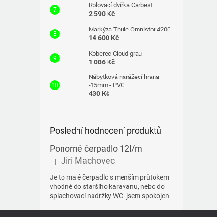
Rolovací dvířka Carbest
2 590 Kč
Markýza Thule Omnistor 4200
14 600 Kč
Koberec Cloud grau
1 086 Kč
Nábytková narážecí hrana
-15mm - PVC
430 Kč
Poslední hodnocení produktů
Ponorné čerpadlo 12l/m
Jiri Machovec
|
Hodnocení produktu je 5 z 5 hvězdiček.
Je to malé čerpadlo s menším průtokem
vhodné do staršího karavanu, nebo do
splachovací nádržky WC. jsem spokojen
Z