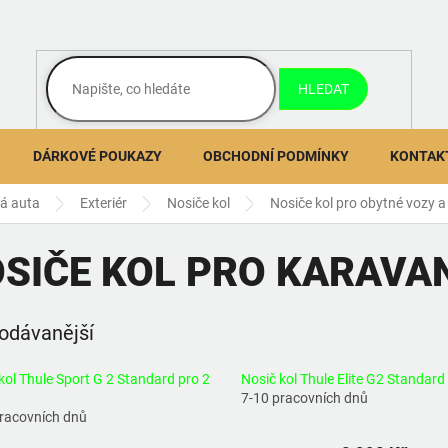
HLEDAT
DÁRKOVÉ POUKAZY
OBCHODNÍ PODMÍNKY
KONTAK
ná auta
Exteriér
Nosiče kol
Nosiče kol pro obytné vozy 
SIČE KOL PRO KARAVA
odávanější
kol Thule Sport G 2 Standard pro 2
Nosič kol Thule Elite G2 Standard
7-10 pracovních dnů
pracovních dnů