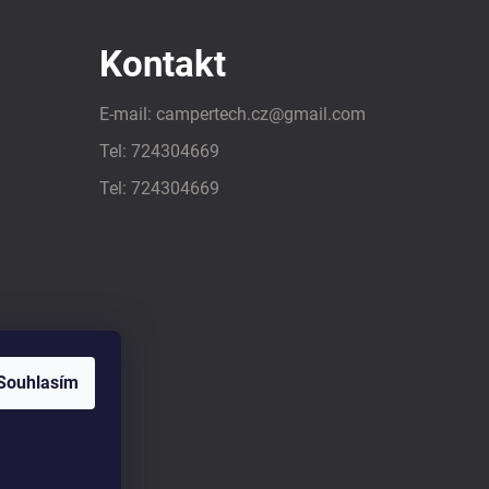
Kontakt
E-mail:
campertech.cz
@
gmail.com
Tel:
724304669
Tel:
724304669
Souhlasím