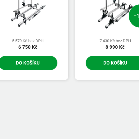
–
5 579 Kč bez DPH
7 430 Kč bez DPH
6 750 Kč
8 990 Kč
DO KOŠÍKU
DO KOŠÍKU
O
v
l
á
d
a
c
í
p