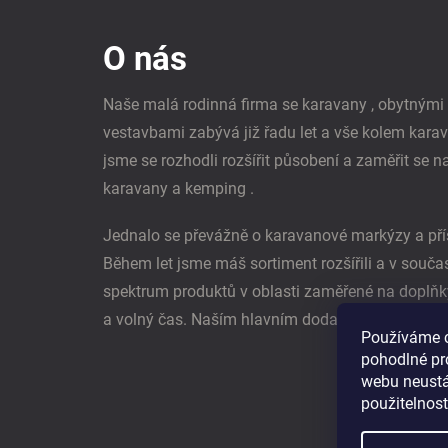
á
p
O nás
a
t
í
Naše malá rodinná firma se karavany , obytným
vestavbami zabývá již řadu let a vše kolem kara
jsme se rozhodli rozšířit působení a zaměřit se n
karavany a kemping .
Jednalo se převážně o karavanové markýzy a pří
Během let jsme máš sortiment rozšířili a v souč
spektrum produktů v oblasti zaměřené na doplňk
a volný čas. Naším hlavním dodavatel je němec
Používáme 
pohodlné pr
webu neustál
použitelnos