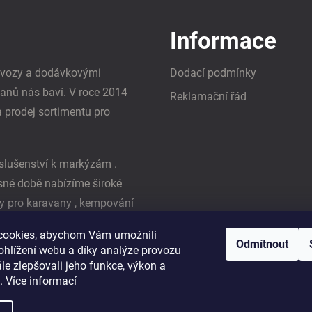
Informace
i vozy a dodávkovými
Dodací podmínky
vanů nás baví. V roce 2014
Reklamační řád
a prodej sortimentu pro
slušenství k markýzám .
asné době nabízíme široké
y pro karavany , kempování
ká firma Reimo
cookies, abychom Vám umožnili
Odmítnout
ohlížení webu a díky analýze provozu
e zlepšovali jeho funkce, výkon a
t.
Více informací