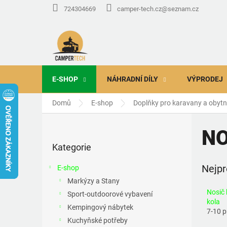
Přejít
724304669
camper-tech.cz@seznam.cz
na
obsah
E-SHOP
NÁHRADNÍ DÍLY
VÝPRODEJ
Domů
E-shop
Doplňky pro karavany a obyt
P
o
NO
Přeskočit
s
Kategorie
kategorie
t
r
Nejpr
E-shop
a
Markýzy a Stany
n
Nosič 
Sport-outdoorové vybavení
n
kola
í
Kempingový nábytek
7-10 
p
Kuchyňské potřeby