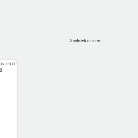
2
položek celkem
Kód:
44345
G2