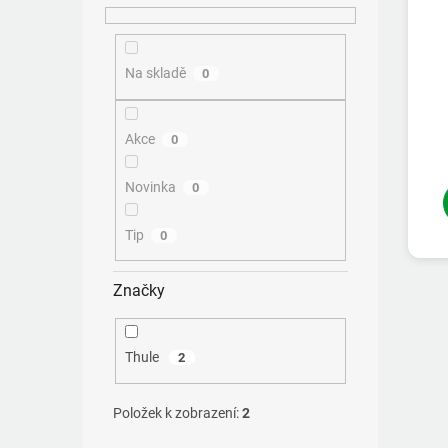
ů
Na skladě
0
Akce
0
Novinka
0
Tip
0
Značky
Thule
2
Položek k zobrazení:
2