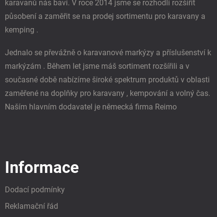
k
karavanů nás baví. V roce 2014 jsme se rozhodli rozšířit
y
působení a zaměřit se na prodej sortimentu pro karavany a
v
ý
kemping .
p
i
Jednalo se převážně o karavanové markýzy a příslušenství k
s
u
markýzám . Během let jsme máš sortiment rozšířili a v
současné době nabízíme široké spektrum produktů v oblasti
zaměřené na doplňky pro karavany , kempování a volný čas.
Naším hlavním dodavatel je německá firma Reimo
Informace
Dodací podmínky
Reklamační řád