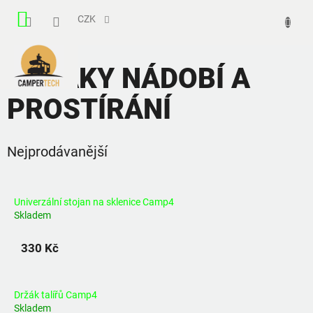
Přejít
NÁKUPNÍ
na
CZK
obsah
KOŠÍK
DRŽÁKY NÁDOBÍ A
PROSTÍRÁNÍ
Nejprodávanější
Univerzální stojan na sklenice Camp4
Skladem
330 Kč
Držák talířů Camp4
Skladem