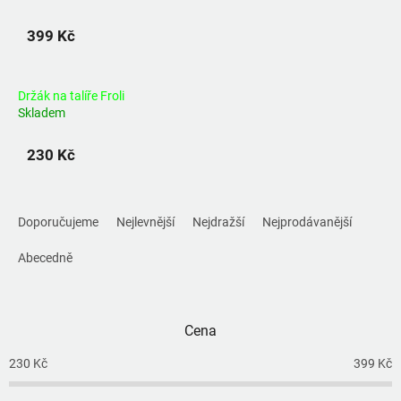
399 Kč
Držák na talíře Froli
Skladem
230 Kč
Ř
a
Doporučujeme
Nejlevnější
Nejdražší
Nejprodávanější
z
e
Abecedně
n
í
p
Cena
r
o
230
Kč
399
Kč
d
u