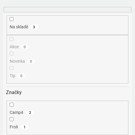
k
t
ů
Na skladě
3
Akce
0
Novinka
0
Tip
0
Značky
Camp4
2
Froli
1