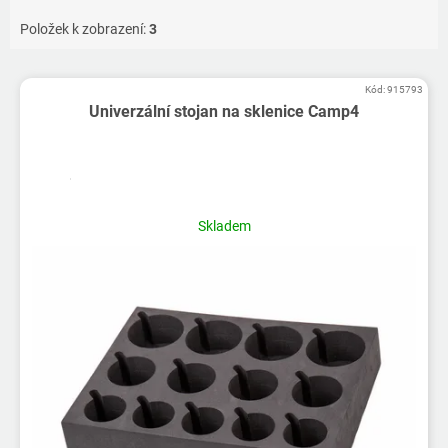
Položek k zobrazení:
3
V
Kód:
915793
ý
Univerzální stojan na sklenice Camp4
p
i
s
p
r
Skladem
o
d
u
k
t
ů