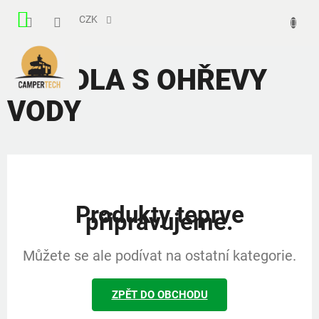
Přejít
NÁKUPNÍ
na
CZK
obsah
KOŠÍK
TOPIDLA S OHŘEVY
VODY
Produkty teprve
připravujeme.
Můžete se ale podívat na ostatní kategorie.
ZPĚT DO OBCHODU