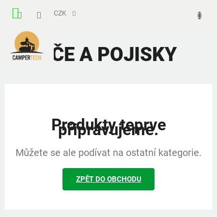
Přejít
NÁKUPNÍ
na
CZK
obsah
KOŠÍK
JISTIČE A POJISKY
Produkty teprve
připravujeme.
Můžete se ale podívat na ostatní kategorie.
ZPĚT DO OBCHODU