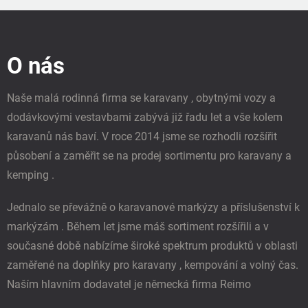
Z
á
p
O nás
a
t
í
Naše malá rodinná firma se karavany , obytnými vozy a
dodávkovými vestavbami zabývá již řadu let a vše kolem
karavanů nás baví. V roce 2014 jsme se rozhodli rozšířit
působení a zaměřit se na prodej sortimentu pro karavany a
kemping .
Jednalo se převážně o karavanové markýzy a příslušenství k
markýzám . Během let jsme máš sortiment rozšířili a v
současné době nabízíme široké spektrum produktů v oblasti
zaměřené na doplňky pro karavany , kempování a volný čas.
Naším hlavním dodavatel je německá firma Reimo