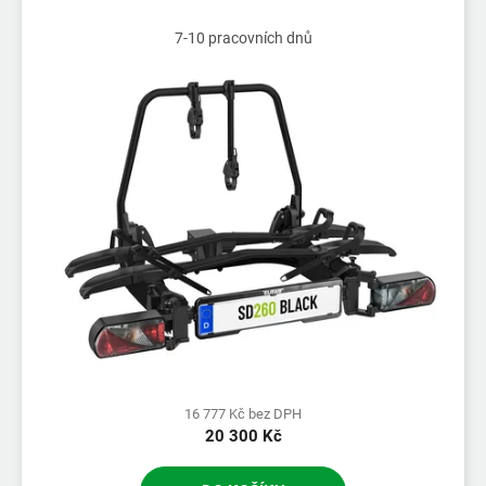
r
7-10 pracovních dnů
o
d
u
k
t
ů
16 777 Kč bez DPH
20 300 Kč