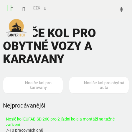
Přejít
NÁKUPNÍ
na
CZK
obsah
KOŠÍK
NOSIČE KOL PRO
OBYTNÉ VOZY A
KARAVANY
Nosiče kol pro
Nosiše kol pro obytná
karavany
auta
Nejprodávanější
Nosič kol EUFAB SD 260 pro 2 jízdní kola a montáží na tažné
zařízení
7-10 pracovních dnů