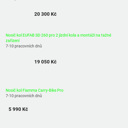
20 300 Kč
Nosič kol EUFAB SD 260 pro 2 jízdní kola a montáží na tažné
zařízení
7-10 pracovních dnů
19 050 Kč
Nosič kol Fiamma Carry-Bike Pro
7-10 pracovních dnů
5 990 Kč
Ř