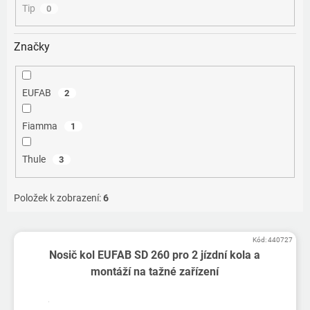
Tip
0
Značky
EUFAB
2
Fiamma
1
Thule
3
Položek k zobrazení:
6
V
Kód:
440727
ý
Nosič kol EUFAB SD 260 pro 2 jízdní kola a
p
montáží na tažné zařízení
i
s
p