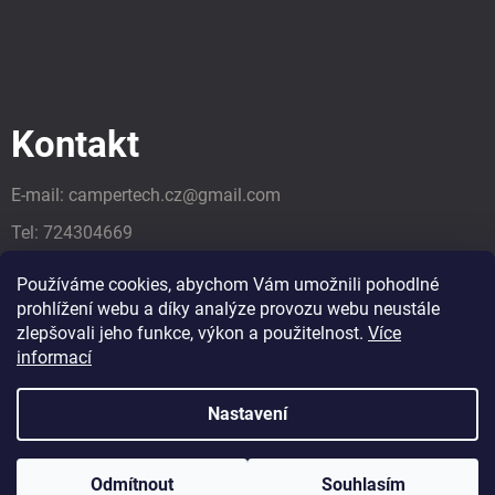
Kontakt
E-mail:
campertech.cz
@
gmail.com
Tel:
724304669
Tel:
724304669
Používáme cookies, abychom Vám umožnili pohodlné
prohlížení webu a díky analýze provozu webu neustále
zlepšovali jeho funkce, výkon a použitelnost.
Více
informací
Nastavení
Odmítnout
Souhlasím