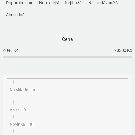
a
Doporučujeme
Nejlevnější
Nejdražší
Nejprodávanější
z
e
Abecedně
n
í
p
Cena
r
o
4090
Kč
20300
Kč
d
u
k
t
ů
Na skladě
0
Akce
0
Novinka
0