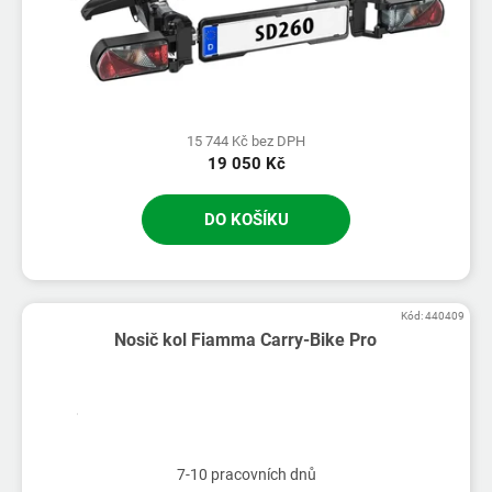
15 744 Kč bez DPH
19 050 Kč
DO KOŠÍKU
Kód:
440409
Nosič kol Fiamma Carry-Bike Pro
Průměrné
hodnocení
produktu
7-10 pracovních dnů