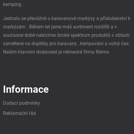
ý
kemping .
p
i
Jednalo se převážně o karavanové markýzy a příslušenství k
s
u
markýzám . Během let jsme máš sortiment rozšířili a v
současné době nabízíme široké spektrum produktů v oblasti
zaměřené na doplňky pro karavany , kempování a volný čas.
Naším hlavním dodavatel je německá firma Reimo
Informace
Dodací podmínky
Reklamační řád