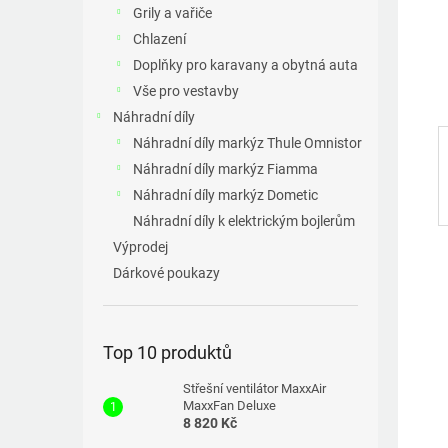
a
Grily a vařiče
n
Chlazení
e
Doplňky pro karavany a obytná auta
l
Vše pro vestavby
Náhradní díly
Náhradní díly markýz Thule Omnistor
Náhradní díly markýz Fiamma
Náhradní díly markýz Dometic
Náhradní díly k elektrickým bojlerům
Výprodej
Dárkové poukazy
Top 10 produktů
Střešní ventilátor MaxxAir
MaxxFan Deluxe
8 820 Kč