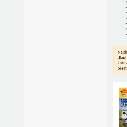
Najde
dlouh
karav
přest