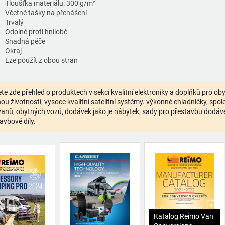
Tloušťka materiálu: 300 g/m²
Včetně tašky na přenášení
Trvalý
Odolné proti hnilobě
Snadná péče
Okraj
Lze použít z obou stran
te zde přehled o produktech v sekci kvalitní elektroniky a doplňků pro o
ou životností, vysoce kvalitní satelitní systémy. výkonné chladničky, spolehl
anů, obytných vozů, dodávek jako je nábytek, sady pro přestavbu dodávek,
avbové díly.
Katalog Reimo Van