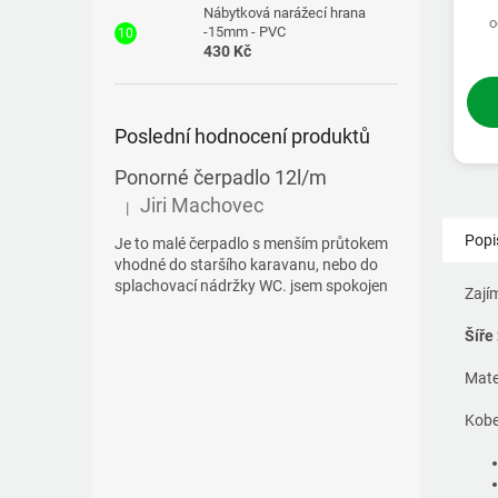
Nábytková narážecí hrana
o
-15mm - PVC
430 Kč
Poslední hodnocení produktů
Ponorné čerpadlo 12l/m
Jiri Machovec
|
Hodnocení produktu je 5 z 5 hvězdiček.
Popi
Je to malé čerpadlo s menším průtokem
vhodné do staršího karavanu, nebo do
splachovací nádržky WC. jsem spokojen
Zají
Šíře
Mate
Kobe