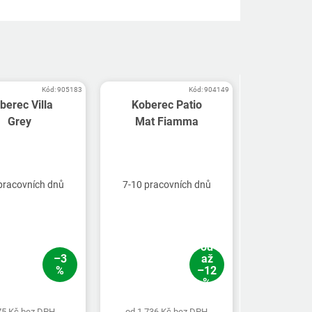
Kód:
905183
Kód:
904149
berec Villa
Koberec Patio
Grey
Mat Fiamma
pracovních dnů
7-10 pracovních dnů
od
–3
až
%
–12
%
75 Kč bez DPH
od 1 736 Kč bez DPH