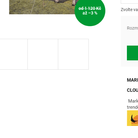
cena:
od 1 120 Kč
Zvolte va
až –3 %
Rozm
MARK
CLO
Mark
tren