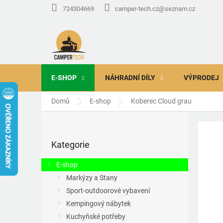
Přejít
724304669
camper-tech.cz@seznam.cz
na
obsah
E-SHOP
NÁHRADNÍ DÍLY
VÝPRODEJ
Domů
E-shop
Koberec Cloud grau
P
o
Přeskočit
s
Kategorie
kategorie
t
r
E-shop
a
Markýzy a Stany
n
Sport-outdoorové vybavení
n
í
Kempingový nábytek
p
Kuchyňské potřeby