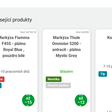
sející produkty
Kód:
4376218
Kód:
42650
Markýza Fiamma
Markýza Thule
Ko
F45S - plátno
Omnistor 5200 -
Royal Blue ,
antracit - plátno
pouzdro bílé
Mystic Grey
7-10 
-10 pracovních dnů
Skladem
Tip
ce
Novinka
Ihned k dodání
od
od
až
až
–15
–12
%
%
1 6