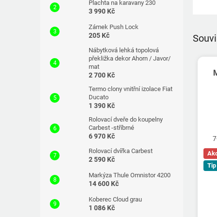
Plachta na karavany 230
3 990 Kč
Zámek Push Lock
205 Kč
Souvi
Nábytková lehká topolová
překližka dekor Ahorn / Javor/
mat
2 700 Kč
Termo clony vnitřní izolace Fiat
Ducato
1 390 Kč
Rolovací dveře do koupelny
Carbest -stříbrné
6 970 Kč
7
Rolovací dvířka Carbest
Ak
2 590 Kč
Tip
Markýza Thule Omnistor 4200
14 600 Kč
Koberec Cloud grau
1 086 Kč