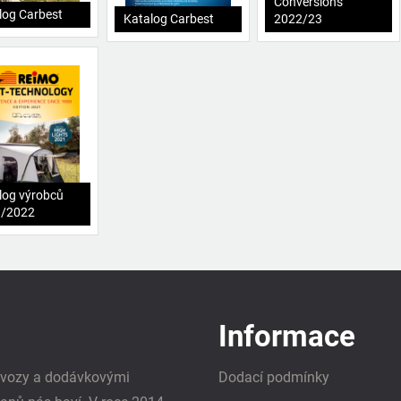
Conversions
log Carbest
Katalog Carbest
2022/23
log výrobců
1/2022
Informace
i vozy a dodávkovými
Dodací podmínky