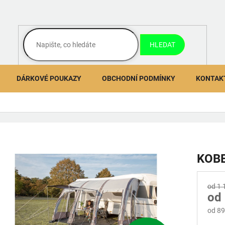
HLEDAT
DÁRKOVÉ POUKAZY
OBCHODNÍ PODMÍNKY
KONTAK
KOB
od 1 
od
od
89
Měrn