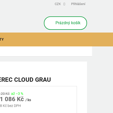
CZK
Přihlášení
NÁKUPNÍ
Prázdný košík
KOŠÍK
TY
EREC CLOUD GRAU
120 Kč
až –3 %
1 086 Kč
/ ks
8 Kč
bez DPH
á