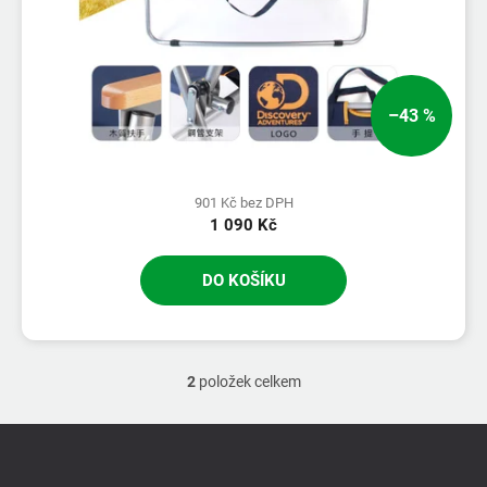
–43 %
901 Kč bez DPH
1 090 Kč
DO KOŠÍKU
2
položek celkem
O
v
l
Z
á
á
d
p