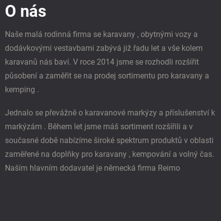
a
O nás
a
c
t
í
í
p
Naše malá rodinná firma se karavany , obytnými vozy a
r
dodávkovými vestavbami zabývá již řadu let a vše kolem
v
k
karavanů nás baví. V roce 2014 jsme se rozhodli rozšířit
y
působení a zaměřit se na prodej sortimentu pro karavany a
v
ý
kemping .
p
i
Jednalo se převážně o karavanové markýzy a příslušenství k
s
u
markýzám . Během let jsme máš sortiment rozšířili a v
současné době nabízíme široké spektrum produktů v oblasti
zaměřené na doplňky pro karavany , kempování a volný čas.
Naším hlavním dodavatel je německá firma Reimo