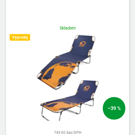
i
s
p
r
Skladem
o
d
Výprodej
u
k
t
ů
–39 %
743 Kč bez DPH