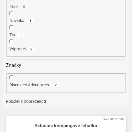
Akce
0
Novinka
1
Tip
1
Výprodej
2
Značky
Discovery Adventures
2
Položek k zobrazení:
2
V
Kód:
DFC86196
ý
Skládací kempingové lehátko
p