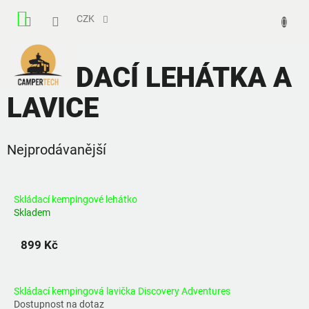
Přejít
NÁKUPNÍ
na
CZK
obsah
KOŠÍK
SKLÁDACÍ LEHÁTKA A
LAVICE
Nejprodávanější
Skládací kempingové lehátko
Skladem
899 Kč
Skládací kempingová lavička Discovery Adventures
Dostupnost na dotaz