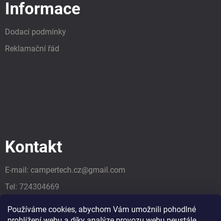
Informace
Dodací podmínky
Reklamační řád
Kontakt
E-mail:
campertech.cz
@
gmail.com
Tel:
724304669
Tel:
724304669
Používáme cookies, abychom Vám umožnili pohodlné
prohlížení webu a díky analýze provozu webu neustále