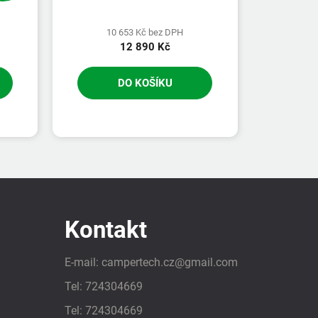
10 653 Kč bez DPH
12 890 Kč
DO KOŠÍKU
Kontakt
E-mail:
campertech.cz
@
gmail.com
Tel:
724304669
Tel:
724304669