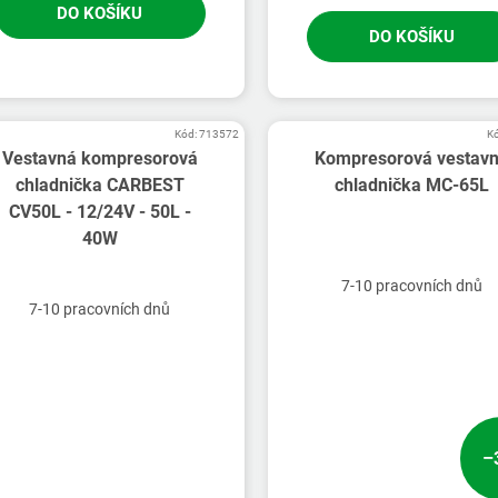
DO KOŠÍKU
DO KOŠÍKU
Kód:
713572
K
Vestavná kompresorová
Kompresorová vestav
chladnička CARBEST
chladnička MC-65L
CV50L - 12/24V - 50L -
40W
7-10 pracovních dnů
7-10 pracovních dnů
–