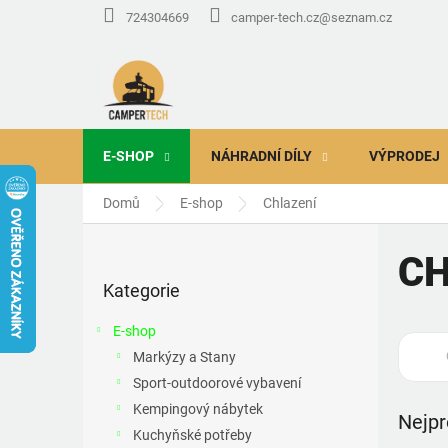
Přejít
724304669
camper-tech.cz@seznam.cz
na
obsah
E-SHOP
NÁHRADNÍ DÍLY
VÝPRODEJ
Domů
E-shop
Chlazení
P
o
CH
Přeskočit
s
Kategorie
kategorie
t
r
E-shop
a
Markýzy a Stany
n
Sport-outdoorové vybavení
n
í
Kempingový nábytek
Nejpr
p
Kuchyňské potřeby