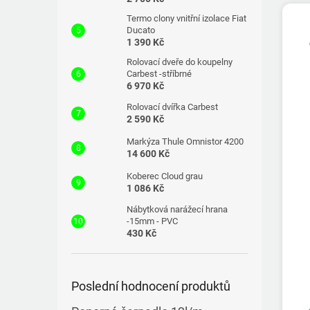
Termo clony vnitřní izolace Fiat
Ducato
1 390 Kč
Rolovací dveře do koupelny
Carbest -stříbrné
6 970 Kč
Rolovací dvířka Carbest
2 590 Kč
Markýza Thule Omnistor 4200
14 600 Kč
Koberec Cloud grau
1 086 Kč
Nábytková narážecí hrana
-15mm - PVC
430 Kč
Poslední hodnocení produktů