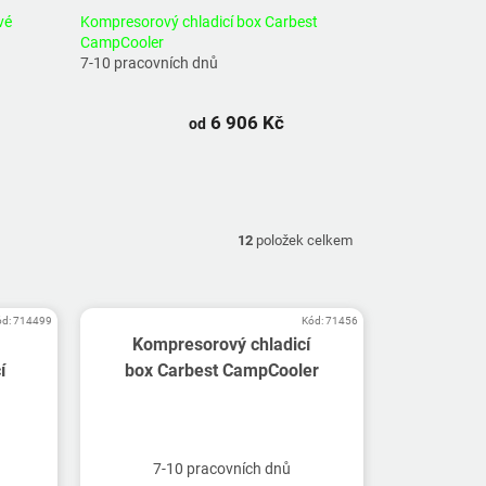
vé
Kompresorový chladicí box Carbest
CampCooler
7-10 pracovních dnů
6 906 Kč
od
12
položek celkem
ód:
714499
Kód:
71456
Kompresorový chladicí
í
box Carbest CampCooler
7-10 pracovních dnů