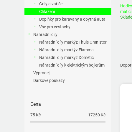
a
Grily a vařiče
Hadico
n
Chlazení
maticí
e
Sklad
Doplňky pro karavany a obytná auta
l
Vše pro vestavby
Náhradní díly
Náhradní díly markýz Thule Omnistor
Náhradní díly markýz Fiamma
Ř
Náhradní díly markýz Dometic
a
Náhradní díly k elektrickým bojlerům
Dopor
z
Výprodej
e
Dárkové poukazy
V
n
ý
í
p
p
i
r
Cena
s
o
75
Kč
17250
Kč
p
d
r
u
o
k