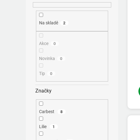
d
t
u
ů
k
Na skladě
2
t
ů
Akce
0
Novinka
0
Tip
0
Značky
Carbest
8
Lilie
1