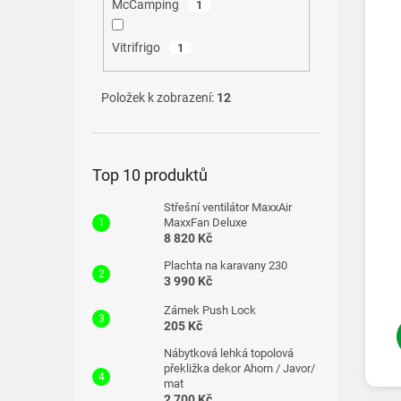
McCamping
1
Vitrifrigo
1
Položek k zobrazení:
12
Top 10 produktů
Střešní ventilátor MaxxAir
MaxxFan Deluxe
8 820 Kč
Plachta na karavany 230
3 990 Kč
Zámek Push Lock
205 Kč
Nábytková lehká topolová
překližka dekor Ahorn / Javor/
mat
2 700 Kč