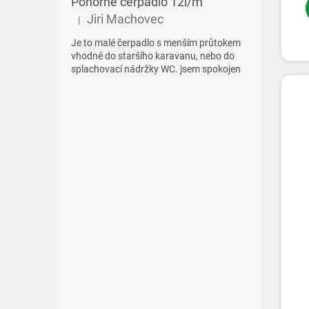
Ponorné čerpadlo 12l/m
Jiri Machovec
|
Hodnocení produktu je 5 z 5 hvězdiček.
Je to malé čerpadlo s menším průtokem
vhodné do staršího karavanu, nebo do
splachovací nádržky WC. jsem spokojen