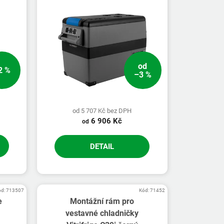
od
2 %
–3 %
od 5 707 Kč bez DPH
6 906 Kč
od
DETAIL
ód:
713507
Kód:
71452
e
Montážní rám pro
vestavné chladničky