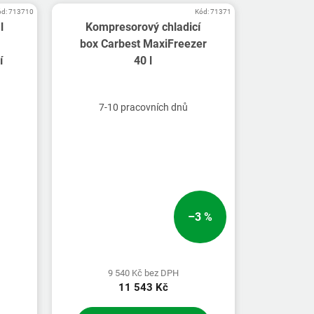
ód:
713710
Kód:
71371
l
Kompresorový chladicí
box Carbest MaxiFreezer
í
40 l
7-10 pracovních dnů
–3 %
9 540 Kč bez DPH
11 543 Kč