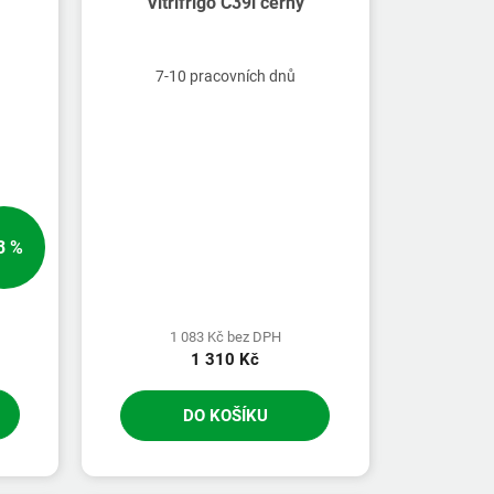
Vitrifrigo C39i černý
7-10 pracovních dnů
3 %
1 083 Kč bez DPH
1 310 Kč
DO KOŠÍKU