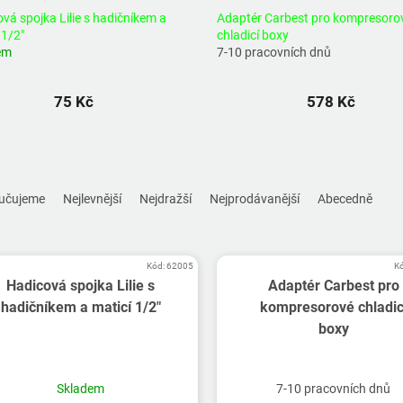
vá spojka Lilie s hadičníkem a
Adaptér Carbest pro kompresoro
 1/2"
chladicí boxy
em
7-10 pracovních dnů
75 Kč
578 Kč
učujeme
Nejlevnější
Nejdražší
Nejprodávanější
Abecedně
Kód:
62005
K
Hadicová spojka Lilie s
Adaptér Carbest pro
hadičníkem a maticí 1/2"
kompresorové chladic
boxy
Skladem
7-10 pracovních dnů