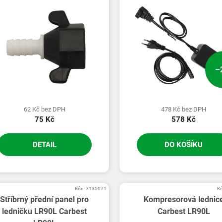
–
62 Kč bez DPH
478 Kč bez DPH
75 Kč
578 Kč
DETAIL
DO KOŠÍKU
Kód:
7135071
K
Stříbrný přední panel pro
Kompresorová lednic
ledničku LR90L Carbest
Carbest LR90L