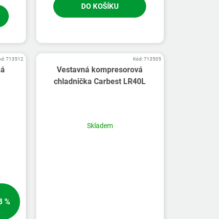
DO KOŠÍKU
ód:
713512
Kód:
713505
ná
Vestavná kompresorová
chladnička Carbest LR40L
Skladem
3 %