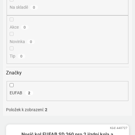
Na skladě
0
Akce
0
Novinka
0
Tip
0
Značky
EUFAB
2
Položek k zobrazení:
2
V
Kód:
440727
ý
Nosič kol EUFAB SD 260 pro 2 jízdní kola a