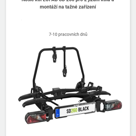
p
montáží na tažné zařízení
i
s
p
r
7-10 pracovních dnů
o
d
u
k
t
ů