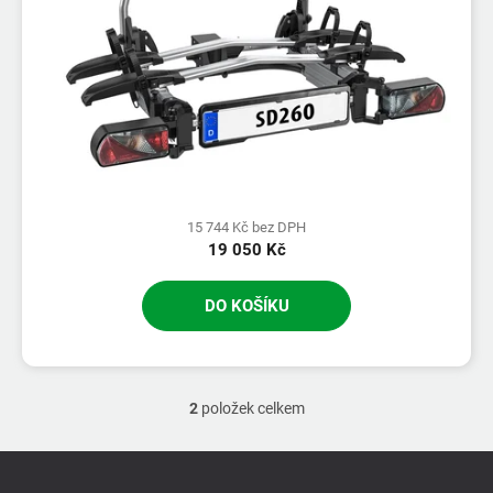
15 744 Kč bez DPH
19 050 Kč
DO KOŠÍKU
2
položek celkem
O
v
l
Z
á
á