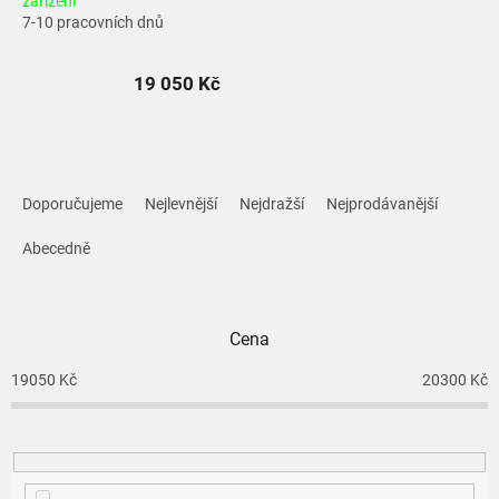
zařízení
7-10 pracovních dnů
19 050 Kč
Ř
a
Doporučujeme
Nejlevnější
Nejdražší
Nejprodávanější
z
e
Abecedně
n
í
p
Cena
r
o
19050
Kč
20300
Kč
d
u
k
t
ů