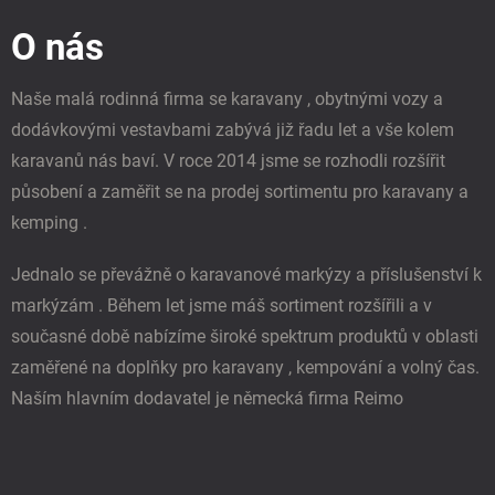
d
p
a
O nás
a
c
t
í
í
p
Naše malá rodinná firma se karavany , obytnými vozy a
r
dodávkovými vestavbami zabývá již řadu let a vše kolem
v
k
karavanů nás baví. V roce 2014 jsme se rozhodli rozšířit
y
působení a zaměřit se na prodej sortimentu pro karavany a
v
ý
kemping .
p
i
Jednalo se převážně o karavanové markýzy a příslušenství k
s
u
markýzám . Během let jsme máš sortiment rozšířili a v
současné době nabízíme široké spektrum produktů v oblasti
zaměřené na doplňky pro karavany , kempování a volný čas.
Naším hlavním dodavatel je německá firma Reimo