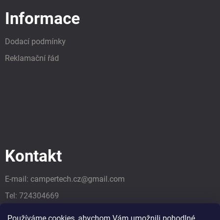
Informace
Dodací podmínky
Reklamační řád
Kontakt
E-mail:
campertech.cz
@
gmail.com
Tel:
724304669
Tel:
724304669
Používáme cookies, abychom Vám umožnili pohodlné