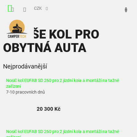
Přejít
NÁKUPNÍ
na
CZK
obsah
KOŠÍK
NOSIŠE KOL PRO
OBYTNÁ AUTA
Nejprodávanější
Nosič kol EUFAB SD 260 pro 2 jízdní kola a montáží na tažné
zařízení
7-10 pracovních dnů
20 300 Kč
Nosič kol EUFAB SD 260 pro 2 jízdní kola a montáží na tažné