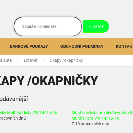
HLEDAT
DÁRKOVÉ POUKAZY
OBCHODNÍ PODMÍNKY
KONTAK
ná auta
Exteriér
Okapy /okapničky
APY /OKAPNIČKY
odávanější
ky MultiRail lišty VW T4/T5/T6
Montážní lišta pro dešťový žlab 
pracovních dnů
Multirail pro VW T4/T5/T6
7-10 pracovních dnů