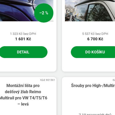
–2 %
1 323 Kč bez DPH
5 537 Kč bez DPH
1 601 Kč
6 700 Kč
DETAIL
DO KOŠÍKU
Kód:
901561
K
Montážní lišta pro
Šrouby pro High-/Multir
dešťový žlab Reimo
Multirail pro VW T4/T5/T6
– levá