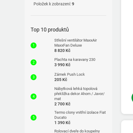
Položek k zobrazení:
9
Top 10 produktů
Střešní ventilátor MaxxAir
MaxxFan Deluxe
8 820 Kč
Plachta na karavany 230
3 990 Kč
Zámek Push Lock
205 Kč
Nábytková lehká topolová
překližka dekor Ahorn / Javor/
mat
2 700 Kč
Termo clony vnitřní izolace Fiat
Ducato
1 390 Kč
Rolovací dveře do koupelny