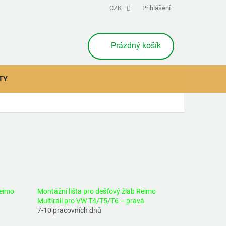
CZK
Přihlášení
NÁKUPNÍ
Prázdný košík
KOŠÍK
TY
Reimo
Montážní lišta pro dešťový žlab Reimo
Multirail pro VW T4/T5/T6 – pravá
7-10 pracovních dnů