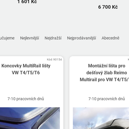
1 601 Kč
6 700 Kč
učujeme
Nejlevnější
Nejdražší
Nejprodávanější
Abecedně
Kód:
90154
Koncovky MultiRail lišty
Montážní lišta pro
VW T4/T5/T6
dešťový žlab Reimo
Multirail pro VW T4/T5
7-10 pracovních dnů
7-10 pracovních dnů