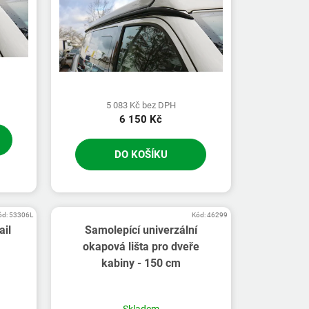
5 083 Kč bez DPH
6 150 Kč
DO KOŠÍKU
ód:
53306L
Kód:
46299
ail
Samolepící univerzální
okapová lišta pro dveře
kabiny - 150 cm