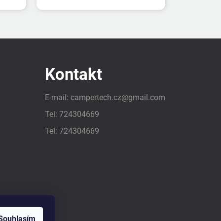
Kontakt
E-mail:
campertech.cz
@
gmail.com
Tel:
724304669
Tel:
724304669
Souhlasím