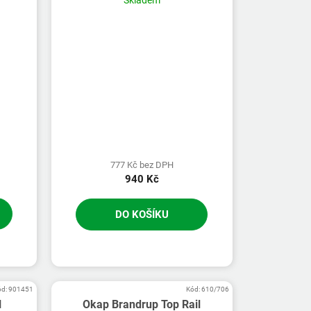
Skladem
777 Kč bez DPH
940 Kč
DO KOŠÍKU
ód:
901451
Kód:
610/706
l
Okap Brandrup Top Rail