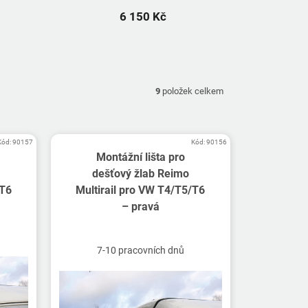
6 150 Kč
9
položek celkem
Kód:
90157
Kód:
90156
Montážní lišta pro
dešťový žlab Reimo
/T6
Multirail pro VW T4/T5/T6
– pravá
7-10 pracovních dnů