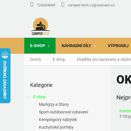
Přejít
724304669
camper-tech.cz@seznam.cz
na
obsah
E-SHOP
NÁHRADNÍ DÍLY
VÝPRODEJ
Domů
E-shop
Doplňky pro karavany a obyt
P
o
OK
Přeskočit
s
Kategorie
kategorie
t
r
Nejpr
E-shop
a
Markýzy a Stany
n
Koncov
Sport-outdoorové vybavení
n
7-10 
í
Kempingový nábytek
p
Kuchyňské potřeby