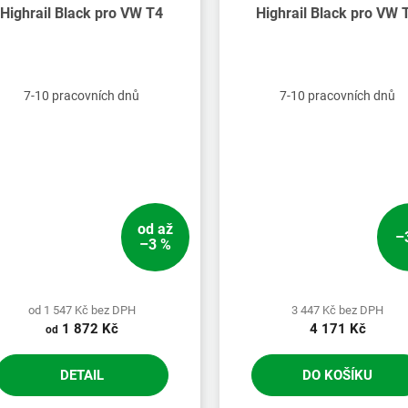
Highrail Black pro VW T4
Highrail Black pro VW 
7-10 pracovních dnů
7-10 pracovních dnů
od
až
–
–3 %
od 1 547 Kč bez DPH
3 447 Kč bez DPH
1 872 Kč
4 171 Kč
od
DETAIL
DO KOŠÍKU