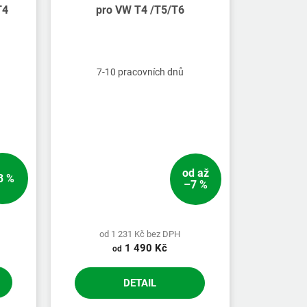
T4
pro VW T4 /T5/T6
7-10 pracovních dnů
od
až
3 %
–7 %
od 1 231 Kč bez DPH
1 490 Kč
od
DETAIL