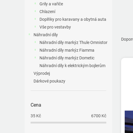
a
Grily a vařiče
n
Chlazení
e
Doplňky pro karavany a obytná auta
l
Vše pro vestavby
Ř
Náhradní díly
a
Dopor
Náhradní díly markýz Thule Omnistor
z
Náhradní díly markýz Fiamma
e
V
n
Náhradní díly markýz Dometic
ý
í
Náhradní díly k elektrickým bojlerům
p
p
Výprodej
i
r
Dárkové poukazy
s
o
p
d
r
u
o
k
Cena
d
t
u
35
Kč
6700
Kč
ů
k
t