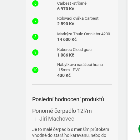
Carbest -stříbrné
6 970 Kč
Rolovací dvířka Carbest
2 590 Kč
Markýza Thule Omnistor 4200
14 600 Kč
Koberec Cloud grau
1 086 Kč
Nábytková narážecí hrana
-15mm - PVC
430 Kč
Poslední hodnocení produktů
Ponorné čerpadlo 12l/m
Jiri Machovec
|
Hodnocení produktu je 5 z 5 hvězdiček.
Je to malé čerpadlo s menším průtokem
vhodné do staršího karavanu, nebo do