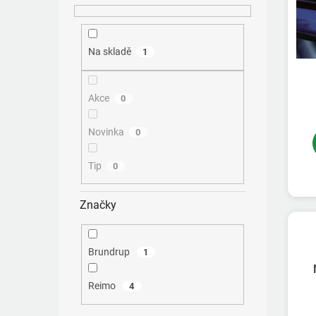
ů
Na skladě
1
Akce
0
Novinka
0
Tip
0
Značky
Brundrup
1
Reimo
4