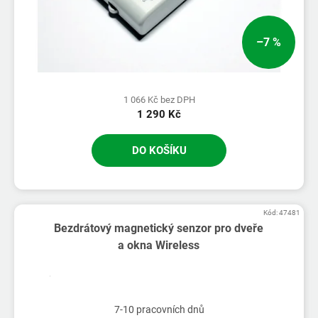
–7 %
1 066 Kč bez DPH
1 290 Kč
DO KOŠÍKU
Kód:
47481
Bezdrátový magnetický senzor pro dveře
a okna Wireless
7-10 pracovních dnů