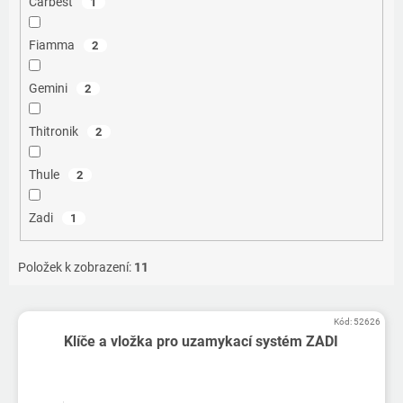
Carbest
1
Fiamma
2
Gemini
2
Thitronik
2
Thule
2
Zadi
1
Položek k zobrazení:
11
V
Kód:
52626
ý
Klíče a vložka pro uzamykací systém ZADI
p
i
s