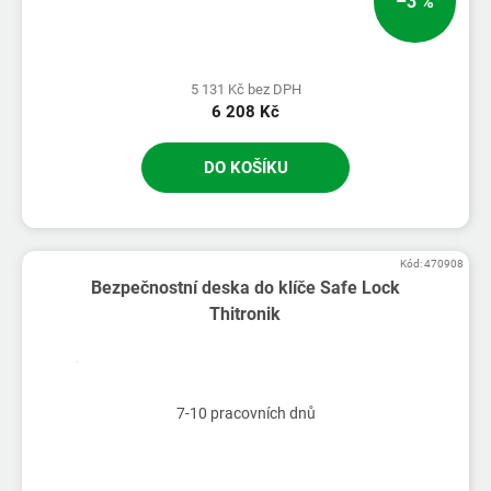
–3 %
5 131 Kč bez DPH
6 208 Kč
DO KOŠÍKU
Kód:
470908
Bezpečnostní deska do klíče Safe Lock
Thitronik
7-10 pracovních dnů