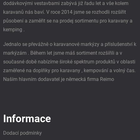
dodávkovými vestavbami zabývá již řadu let a vše kolem
v
k
karavanů nás baví. V roce 2014 jsme se rozhodli rozšířit
y
působení a zaměřit se na prodej sortimentu pro karavany a
v
ý
kemping .
p
i
Jednalo se převážně o karavanové markýzy a příslušenství k
s
u
markýzám . Během let jsme máš sortiment rozšířili a v
současné době nabízíme široké spektrum produktů v oblasti
zaměřené na doplňky pro karavany , kempování a volný čas.
Naším hlavním dodavatel je německá firma Reimo
Informace
Dodací podmínky