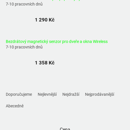
7-10 pracovních dnů
1 290 Kč
Bezdrátový magnetický senzor pro dveře a okna Wireless
7-10 pracovních dnů
1 358 Kč
Ř
a
Doporučujeme
Nejlevnější
Nejdražší
Nejprodávanější
z
e
Abecedně
n
í
p
Cena