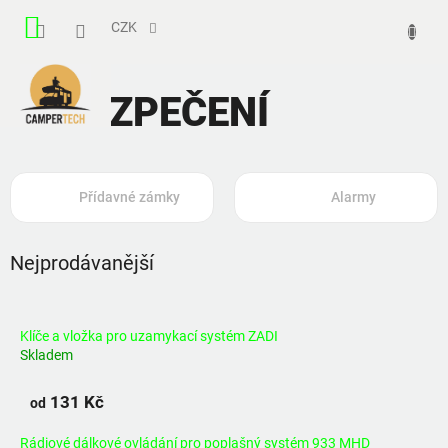
Přejít
NÁKUPNÍ
na
CZK
obsah
KOŠÍK
ZABEZPEČENÍ
Přídavné zámky
Alarmy
Nejprodávanější
Klíče a vložka pro uzamykací systém ZADI
Skladem
131 Kč
od
Rádiové dálkové ovládání pro poplašný systém 933 MHD