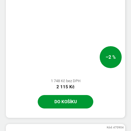
–2 %
1 748 Kč bez DPH
2 115 Kč
DO KOŠÍKU
Kód:
470904