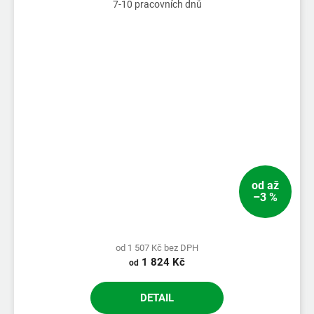
7-10 pracovních dnů
od
až
–3 %
od 1 507 Kč bez DPH
1 824 Kč
od
DETAIL