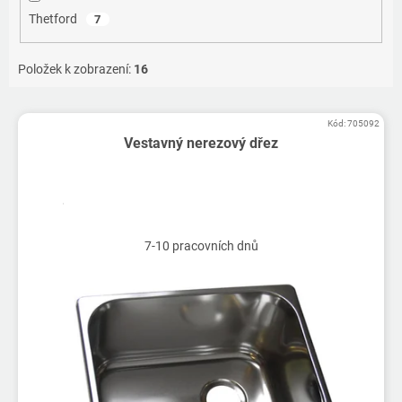
Thetford
7
Položek k zobrazení:
16
V
Kód:
705092
ý
Vestavný nerezový dřez
p
i
s
p
r
7-10 pracovních dnů
o
d
u
k
t
ů