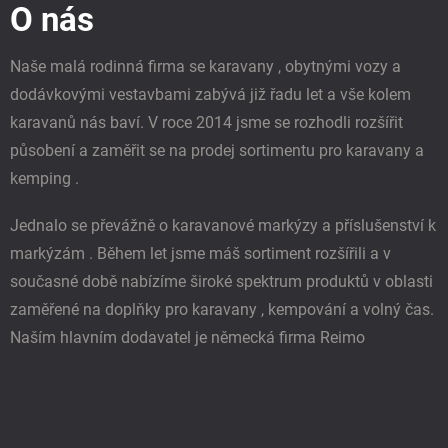
p
O nás
a
r
t
v
í
k
Naše malá rodinná firma se karavany , obytnými vozy a
y
dodávkovými vestavbami zabývá již řadu let a vše kolem
v
ý
karavanů nás baví. V roce 2014 jsme se rozhodli rozšířit
p
působení a zaměřit se na prodej sortimentu pro karavany a
i
s
kemping .
u
Jednalo se převážně o karavanové markýzy a příslušenství k
markýzám . Během let jsme máš sortiment rozšířili a v
současné době nabízíme široké spektrum produktů v oblasti
zaměřené na doplňky pro karavany , kempování a volný čas.
Naším hlavním dodavatel je německá firma Reimo