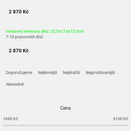
2 870 Kč
Vestavný nerezový dřez ,32,5x17,6x15,5cm
7-10 pracovních dnů
2 870 Kč
Ř
a
Doporučujeme
Nejlevnější
Nejdražší
Nejprodávanější
z
e
Abecedně
n
í
p
Cena
r
o
1690
Kč
6100
Kč
d
u