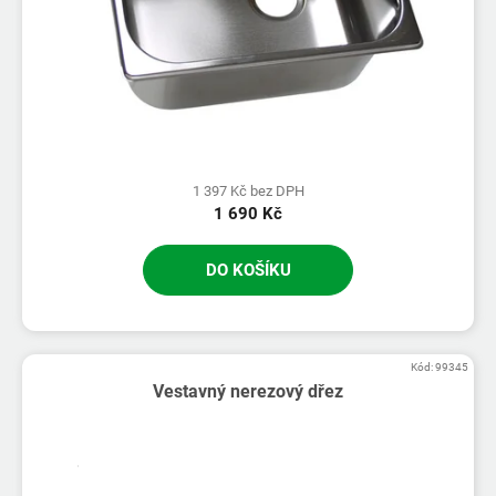
1 397 Kč bez DPH
1 690 Kč
DO KOŠÍKU
Kód:
99345
Vestavný nerezový dřez