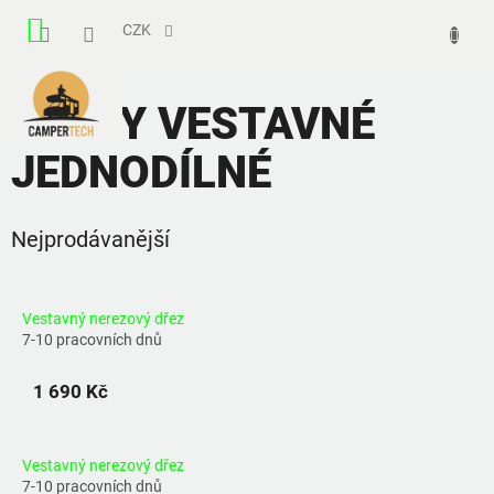
Přejít
NÁKUPNÍ
na
CZK
obsah
KOŠÍK
DŘEZY VESTAVNÉ
JEDNODÍLNÉ
Nejprodávanější
Vestavný nerezový dřez
7-10 pracovních dnů
1 690 Kč
Vestavný nerezový dřez
7-10 pracovních dnů