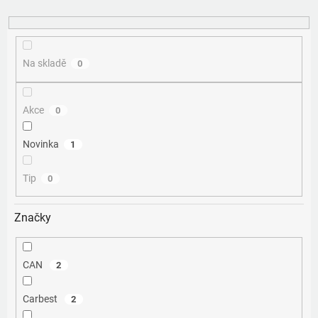
k
t
ů
Na skladě
0
Akce
0
Novinka
1
Tip
0
Značky
CAN
2
Carbest
2