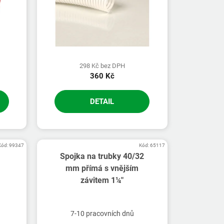
298 Kč bez DPH
360 Kč
DETAIL
Kód:
99347
Kód:
65117
Spojka na trubky 40/32
mm přímá s vnějším
závitem 1¼"
7-10 pracovních dnů