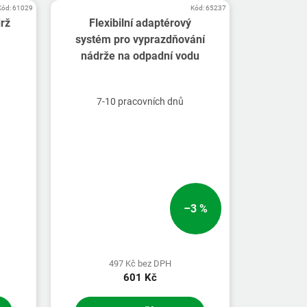
Kód:
61029
Kód:
65237
drž
Flexibilní adaptérový
systém pro vyprazdňování
nádrže na odpadní vodu
7-10 pracovních dnů
–3 %
497 Kč bez DPH
601 Kč