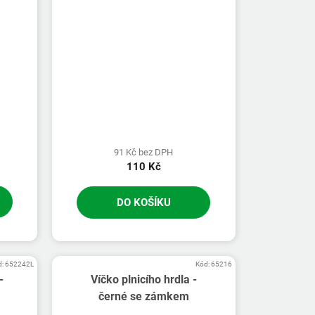
91 Kč bez DPH
110 Kč
DO KOŠÍKU
d:
652242L
Kód:
65216
-
Víčko plnicího hrdla -
černé se zámkem