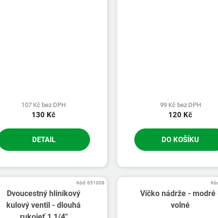
107 Kč bez DPH
99 Kč bez DPH
130 Kč
120 Kč
DETAIL
DO KOŠÍKU
Kód:
651008
Kó
Dvoucestný hliníkový
Víčko nádrže - modré 
kulový ventil - dlouhá
volné
rukojeť 1 1/4"