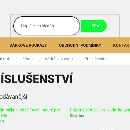
HLEDAT
DÁRKOVÉ POUKAZY
OBCHODNÍ PODMÍNKY
KONTAK
ná auta
Voda
Nádrže na vodu
Příslušenství
ÍSLUŠENSTVÍ
odávanější
dní víčko nádrže FAWO modré pro
Pojistný kroužek pro vodní kanys
u HSC
Skladem
em