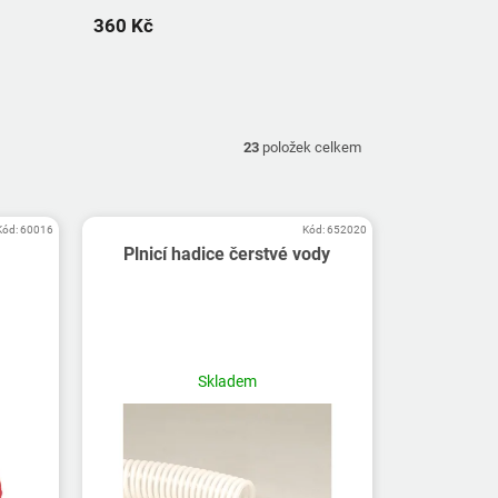
360 Kč
23
položek celkem
Kód:
60016
Kód:
652020
Plnicí hadice čerstvé vody
Skladem