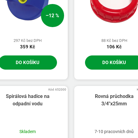
–12 %
297 Kč bez DPH
88 Kč bez DPH
359 Kč
106 Kč
DO KOŠÍKU
DO KOŠÍKU
Kód:
652000
Spirálová hadice na
Rovná průchodka
odpadní vodu
3/4"x25mm
Skladem
7-10 pracovních dnů