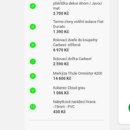
překližka dekor Ahorn / Javor/
mat
2 700 Kč
Termo clony vnitřní izolace Fiat
Ducato
1 390 Kč
Rolovací dveře do koupelny
Carbest -stříbrné
6 970 Kč
Rolovací dvířka Carbest
2 590 Kč
Markýza Thule Omnistor 4200
14 600 Kč
Koberec Cloud grau
1 086 Kč
Nábytková narážecí hrana
-15mm - PVC
430 Kč