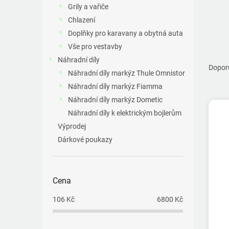
a
Grily a vařiče
n
Chlazení
e
Doplňky pro karavany a obytná auta
l
Vše pro vestavby
Ř
Náhradní díly
a
Dopor
Náhradní díly markýz Thule Omnistor
z
Náhradní díly markýz Fiamma
e
V
n
Náhradní díly markýz Dometic
ý
í
Náhradní díly k elektrickým bojlerům
p
p
Výprodej
i
r
Dárkové poukazy
s
o
p
d
r
u
o
k
Cena
d
t
u
106
Kč
6800
Kč
ů
k
t