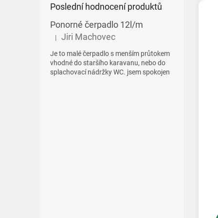
Poslední hodnocení produktů
Ponorné čerpadlo 12l/m
Jiri Machovec
|
Hodnocení produktu je 5 z 5 hvězdiček.
Je to malé čerpadlo s menším průtokem
vhodné do staršího karavanu, nebo do
splachovací nádržky WC. jsem spokojen