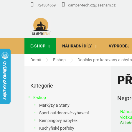
Přejít
724304669
camper-tech.cz@seznam.cz
na
obsah
E-SHOP
NÁHRADNÍ DÍLY
VÝPRODEJ
Domů
E-shop
Doplňky pro karavany a obyt
P
o
PŘ
Přeskočit
s
Kategorie
kategorie
t
r
Nejpr
E-shop
a
Markýzy a Stany
n
Náhra
Sport-outdoorové vybavení
n
vložk
í
Kempingový nábytek
Sklad
p
Kuchyňské potřeby