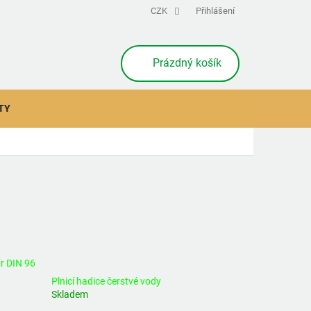
CZK
Přihlášení
NÁKUPNÍ
Prázdný košík
KOŠÍK
TY
tr DIN 96
Plnicí hadice čerstvé vody
Skladem