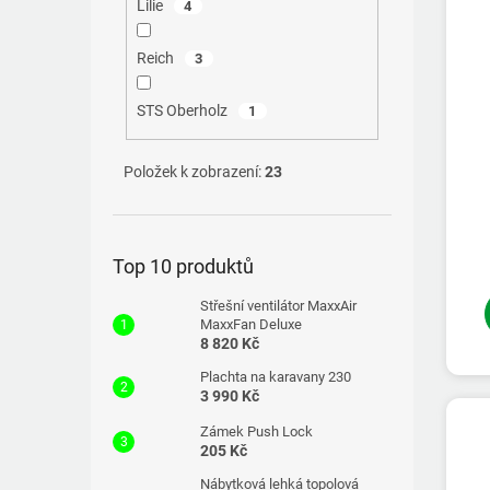
Lilie
4
Reich
3
STS Oberholz
1
Položek k zobrazení:
23
Top 10 produktů
Střešní ventilátor MaxxAir
MaxxFan Deluxe
8 820 Kč
Plachta na karavany 230
3 990 Kč
Zámek Push Lock
205 Kč
Nábytková lehká topolová