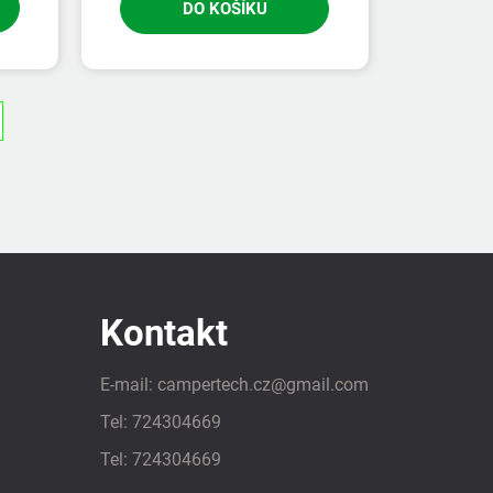
DO KOŠÍKU
Kontakt
E-mail:
campertech.cz
@
gmail.com
Tel:
724304669
Tel:
724304669