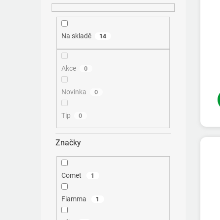
ů
Na skladě
14
Akce
0
Novinka
0
Tip
0
Značky
Comet
1
Fiamma
1