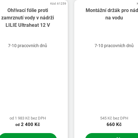
Kód:
61259
Ohřívací fólie proti
Montážní držák pro ná
zamrznutí vody v nádrži
na vodu
LILIE Ultraheat 12 V
7-10 pracovních dnů
7-10 pracovních dnů
od 1 983 Kč bez DPH
545 Kč bez DPH
2 400 Kč
660 Kč
od