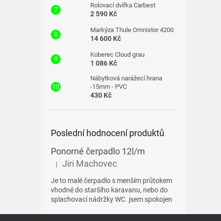
Rolovací dvířka Carbest
2 590 Kč
Markýza Thule Omnistor 4200
14 600 Kč
Koberec Cloud grau
1 086 Kč
Nábytková narážecí hrana
-15mm - PVC
430 Kč
Poslední hodnocení produktů
Ponorné čerpadlo 12l/m
Jiri Machovec
|
Hodnocení produktu je 5 z 5 hvězdiček.
Je to malé čerpadlo s menším průtokem
vhodné do staršího karavanu, nebo do
splachovací nádržky WC. jsem spokojen
Z