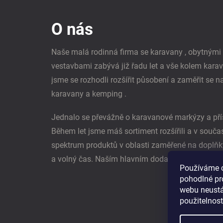
á
p
O nás
a
t
í
Naše malá rodinná firma se karavany , obytným
vestavbami zabývá již řadu let a vše kolem kara
jsme se rozhodli rozšířit působení a zaměřit se n
karavany a kemping .
Jednalo se převážně o karavanové markýzy a pří
Během let jsme máš sortiment rozšířili a v souč
spektrum produktů v oblasti zaměřené na doplňk
a volný čas. Naším hlavním dodavatel je němec
Používáme 
pohodlné pr
webu neustál
použitelnos