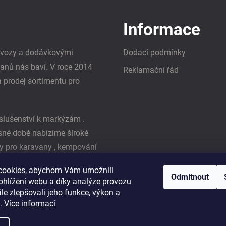
Informace
i vozy a dodávkovými
Dodací podmínky
vanů nás baví. V roce 2014
Reklamační řád
a prodej sortimentu pro
slušenství k markýzám .
asné době nabízíme široké
y pro karavany , kempování
ká firma Reimo
cookies, abychom Vám umožnili
Odmítnout
ohlížení webu a díky analýze provozu
e zlepšovali jeho funkce, výkon a
t.
Více informací