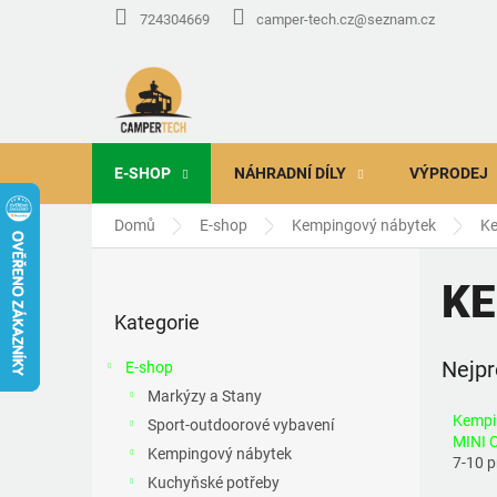
Přejít
724304669
camper-tech.cz@seznam.cz
na
obsah
E-SHOP
NÁHRADNÍ DÍLY
VÝPRODEJ
Domů
E-shop
Kempingový nábytek
Ke
P
o
KE
Přeskočit
s
Kategorie
kategorie
t
r
Nejpr
E-shop
a
Markýzy a Stany
n
Kempi
Sport-outdoorové vybavení
n
MINI 
í
Kempingový nábytek
7-10 
p
Kuchyňské potřeby