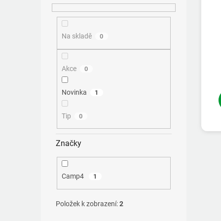
ů
Na skladě
0
Akce
0
Novinka
1
Tip
0
Značky
Camp4
1
Položek k zobrazení:
2