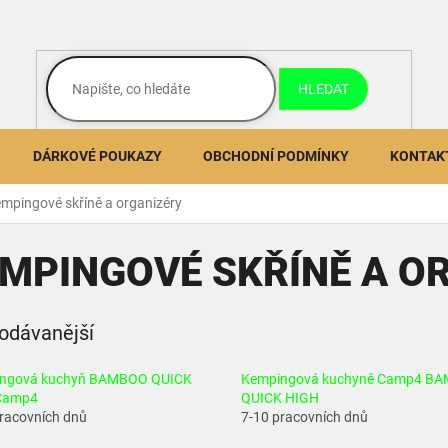
HLEDAT
DÁRKOVÉ POUKAZY
OBCHODNÍ PODMÍNKY
KONTAK
mpingové skříně a organizéry
MPINGOVÉ SKŘÍNĚ A O
odávanější
ngová kuchyň BAMBOO QUICK
Kempingová kuchyně Camp4 B
Camp4
QUICK HIGH
pracovních dnů
7-10 pracovních dnů