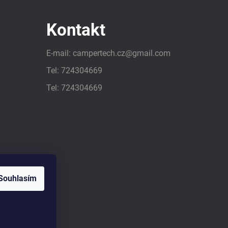
Kontakt
E-mail:
campertech.cz
@
gmail.com
Tel:
724304669
Tel:
724304669
Souhlasím