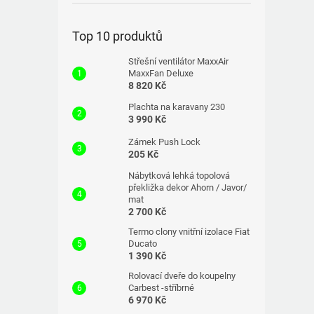
Top 10 produktů
Střešní ventilátor MaxxAir
MaxxFan Deluxe
8 820 Kč
Plachta na karavany 230
3 990 Kč
Zámek Push Lock
205 Kč
Nábytková lehká topolová
překližka dekor Ahorn / Javor/
mat
2 700 Kč
Termo clony vnitřní izolace Fiat
Ducato
1 390 Kč
Rolovací dveře do koupelny
Carbest -stříbrné
6 970 Kč