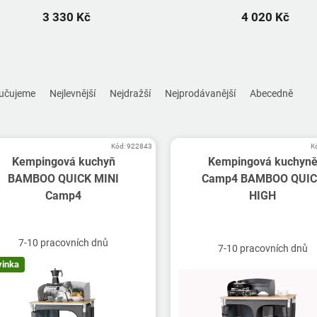
3 330 Kč
4 020 Kč
učujeme
Nejlevnější
Nejdražší
Nejprodávanější
Abecedně
Kód:
922843
K
Kempingová kuchyň
Kempingová kuchyn
BAMBOO QUICK MINI
Camp4 BAMBOO QUI
Camp4
HIGH
Průměrné
hodnocení
7-10 pracovních dnů
produktu
7-10 pracovních dnů
je
vinka
5,0
z
5
hvězdiček.