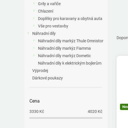
a
Grily a vařiče
n
Chlazení
e
Doplňky pro karavany a obytná auta
l
Vše pro vestavby
Ř
Náhradní díly
a
Dopor
Náhradní díly markýz Thule Omnistor
z
Náhradní díly markýz Fiamma
e
V
n
Náhradní díly markýz Dometic
ý
í
Náhradní díly k elektrickým bojlerům
p
p
Výprodej
i
r
Dárkové poukazy
s
o
p
d
r
u
o
k
Cena
d
t
No
u
3330
Kč
4020
Kč
ů
k
t