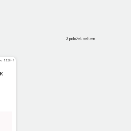
2
položek celkem
ód:
922844
ě
CK