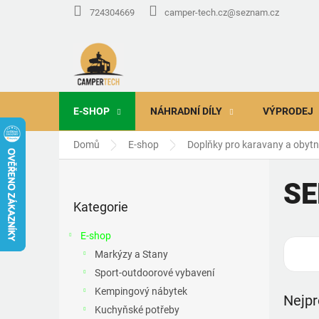
Přejít
724304669
camper-tech.cz@seznam.cz
na
obsah
E-SHOP
NÁHRADNÍ DÍLY
VÝPRODEJ
Domů
E-shop
Doplňky pro karavany a obyt
P
o
SE
Přeskočit
s
Kategorie
kategorie
t
r
E-shop
a
Markýzy a Stany
n
Sport-outdoorové vybavení
n
í
Kempingový nábytek
Nejpr
p
Kuchyňské potřeby