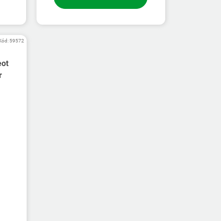
Kód:
59572
eot
r