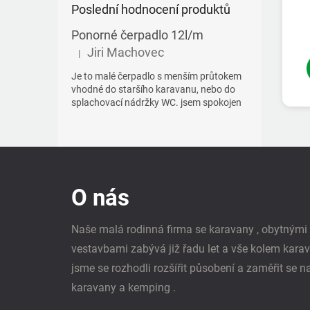
Poslední hodnocení produktů
Ponorné čerpadlo 12l/m
Jiri Machovec
|
Hodnocení produktu je 5 z 5 hvězdiček.
Je to malé čerpadlo s menším průtokem
vhodné do staršího karavanu, nebo do
splachovací nádržky WC. jsem spokojen
Z
á
p
O nás
a
t
í
Naše malá rodinná firma se karavany , obytným
vestavbami zabývá již řadu let a vše kolem kara
jsme se rozhodli rozšířit působení a zaměřit se n
karavany a kemping .