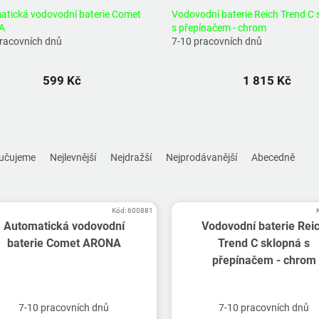
atická vodovodní baterie Comet
Vodovodní baterie Reich Trend C 
A
s přepínačem - chrom
pracovních dnů
7-10 pracovních dnů
599 Kč
1 815 Kč
učujeme
Nejlevnější
Nejdražší
Nejprodávanější
Abecedně
Kód:
600881
Automatická vodovodní
Vodovodní baterie Rei
baterie Comet ARONA
Trend C sklopná s
přepínačem - chrom
7-10 pracovních dnů
7-10 pracovních dnů