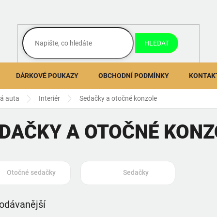
HLEDAT
DÁRKOVÉ POUKAZY
OBCHODNÍ PODMÍNKY
KONTAK
ná auta
Interiér
Sedačky a otočné konzole
DAČKY A OTOČNÉ KONZ
Otočné sedačky
Sedačky
odávanější