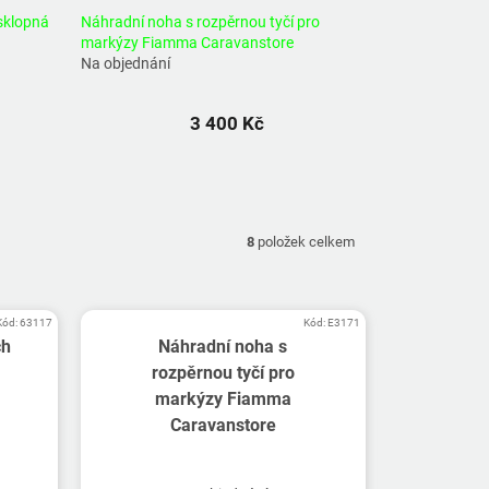
sklopná
Náhradní noha s rozpěrnou tyčí pro
markýzy Fiamma Caravanstore
Na objednání
3 400 Kč
8
položek celkem
Kód:
63117
Kód:
E3171
ch
Náhradní noha s
rozpěrnou tyčí pro
markýzy Fiamma
Caravanstore