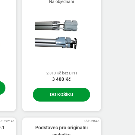
Na objednání
2 810 Kč bez DPH
3 400 Kč
DO KOŠÍKU
ód:
592146
Kód:
59545
9.1
Podstavec pro originální
sedačky