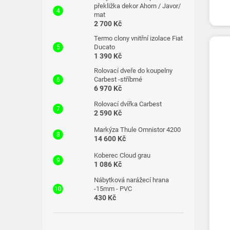
překližka dekor Ahorn / Javor/
mat
2 700 Kč
Termo clony vnitřní izolace Fiat
Ducato
1 390 Kč
Rolovací dveře do koupelny
Carbest -stříbrné
6 970 Kč
Rolovací dvířka Carbest
2 590 Kč
Markýza Thule Omnistor 4200
14 600 Kč
Koberec Cloud grau
1 086 Kč
Nábytková narážecí hrana
-15mm - PVC
430 Kč