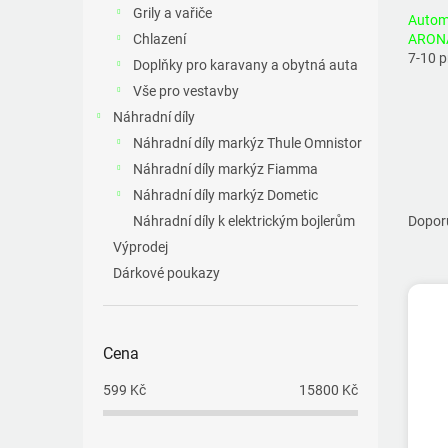
a
Grily a vařiče
Autom
n
Chlazení
ARON
e
7-10 
Doplňky pro karavany a obytná auta
l
Vše pro vestavby
Náhradní díly
Náhradní díly markýz Thule Omnistor
Náhradní díly markýz Fiamma
Ř
Náhradní díly markýz Dometic
a
Náhradní díly k elektrickým bojlerům
Dopor
z
Výprodej
e
Dárkové poukazy
V
n
ý
í
p
p
i
r
Cena
s
o
599
Kč
15800
Kč
p
d
r
u
o
k