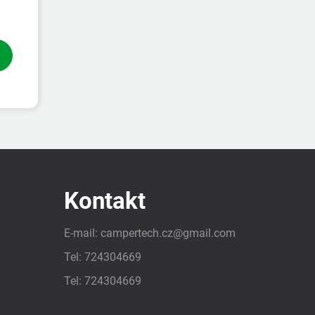
Kontakt
E-mail:
campertech.cz
@
gmail.com
Tel:
724304669
Tel:
724304669