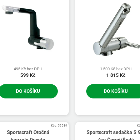
495 Kč bez DPH
1 500 Kč bez DPH
599 Kč
1 815 Kč
DO KOŠÍKU
DO KOŠÍKU
Kód:
59589
K
Sportscraft Otočná
Sportscraft sedačka S 
konzole Ducato
Ara Černá/Šedá