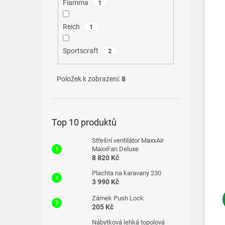
Fiamma
1
Reich
1
Sportscraft
2
Položek k zobrazení:
8
Top 10 produktů
Střešní ventilátor MaxxAir
MaxxFan Deluxe
8 820 Kč
Plachta na karavany 230
3 990 Kč
Zámek Push Lock
205 Kč
Nábytková lehká topolová