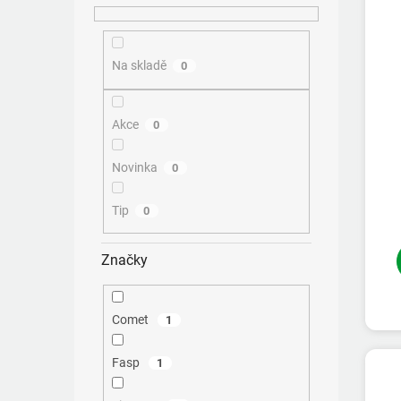
d
t
u
ů
k
Na skladě
0
t
ů
Akce
0
Novinka
0
Tip
0
Značky
Comet
1
Fasp
1