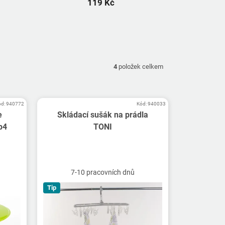
119 Kč
4
položek celkem
ód:
940772
Kód:
940033
e
Skládací sušák na prádla
p4
TONI
7-10 pracovních dnů
Tip