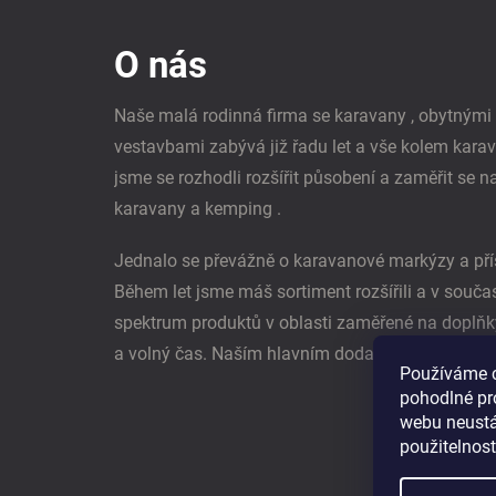
á
p
O nás
a
t
í
Naše malá rodinná firma se karavany , obytným
vestavbami zabývá již řadu let a vše kolem kara
jsme se rozhodli rozšířit působení a zaměřit se n
karavany a kemping .
Jednalo se převážně o karavanové markýzy a pří
Během let jsme máš sortiment rozšířili a v souč
spektrum produktů v oblasti zaměřené na doplňk
a volný čas. Naším hlavním dodavatel je němec
Používáme 
pohodlné pr
webu neustál
použitelnos