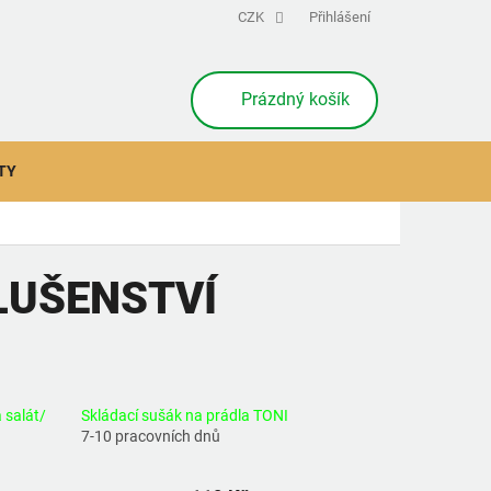
CZK
Přihlášení
NÁKUPNÍ
Prázdný košík
KOŠÍK
TY
LUŠENSTVÍ
 salát/
Skládací sušák na prádla TONI
7-10 pracovních dnů