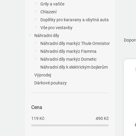
a
Grily a vařiče
n
Chlazení
e
Doplňky pro karavany a obytná auta
l
Vše pro vestavby
Ř
Náhradní díly
a
Dopor
Náhradní díly markýz Thule Omnistor
z
Náhradní díly markýz Fiamma
e
V
n
Náhradní díly markýz Dometic
ý
í
Náhradní díly k elektrickým bojlerům
p
p
Výprodej
i
r
Dárkové poukazy
s
o
p
d
r
u
o
k
Cena
d
t
u
119
Kč
490
Kč
ů
k
t