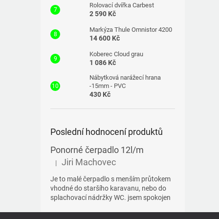
Rolovací dvířka Carbest
2 590 Kč
Markýza Thule Omnistor 4200
14 600 Kč
Koberec Cloud grau
1 086 Kč
Nábytková narážecí hrana
-15mm - PVC
430 Kč
Poslední hodnocení produktů
Ponorné čerpadlo 12l/m
Jiri Machovec
|
Hodnocení produktu je 5 z 5 hvězdiček.
Je to malé čerpadlo s menším průtokem
vhodné do staršího karavanu, nebo do
splachovací nádržky WC. jsem spokojen
Z