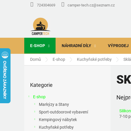
Přejít
724304669
camper-tech.cz@seznam.cz
na
obsah
E-SHOP
NÁHRADNÍ DÍLY
VÝPRODEJ
Domů
E-shop
Kuchyňské potřeby
Sklá
P
o
SK
Přeskočit
s
Kategorie
kategorie
t
r
Nejpr
E-shop
a
Markýzy a Stany
n
Siliko
Sport-outdoorové vybavení
n
7-10 
í
Kempingový nábytek
p
Kuchyňské potřeby