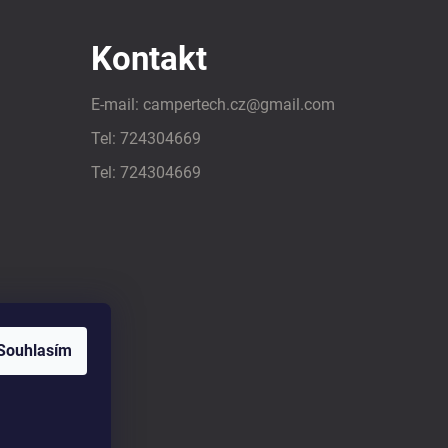
Kontakt
E-mail:
campertech.cz
@
gmail.com
Tel:
724304669
Tel:
724304669
Souhlasím