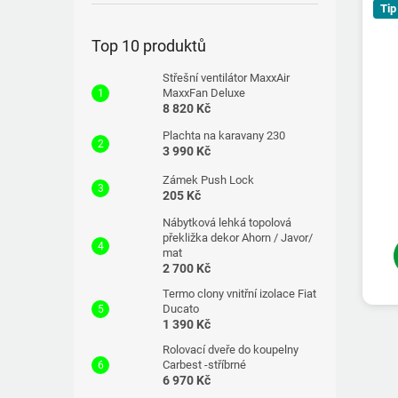
Tip
Top 10 produktů
Střešní ventilátor MaxxAir
MaxxFan Deluxe
8 820 Kč
Plachta na karavany 230
3 990 Kč
Zámek Push Lock
205 Kč
Nábytková lehká topolová
překližka dekor Ahorn / Javor/
mat
2 700 Kč
Termo clony vnitřní izolace Fiat
Ducato
1 390 Kč
Rolovací dveře do koupelny
Carbest -stříbrné
6 970 Kč