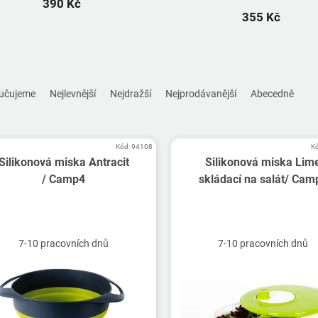
390 Kč
355 Kč
učujeme
Nejlevnější
Nejdražší
Nejprodávanější
Abecedně
Kód:
94108
K
Silikonová miska Antracit
Silikonová miska Lim
/ Camp4
skládací na salát/ Cam
7-10 pracovních dnů
7-10 pracovních dnů