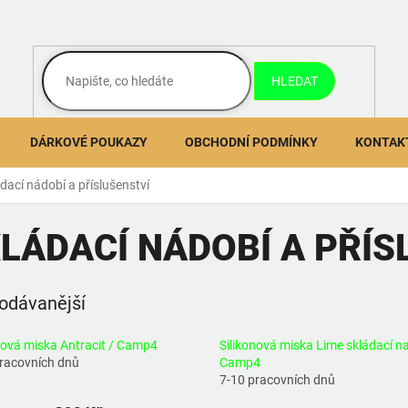
HLEDAT
DÁRKOVÉ POUKAZY
OBCHODNÍ PODMÍNKY
KONTAK
dací nádobí a příslušenství
LÁDACÍ NÁDOBÍ A PŘÍS
odávanější
nová miska Antracit / Camp4
Silikonová miska Lime skládací na
pracovních dnů
Camp4
7-10 pracovních dnů