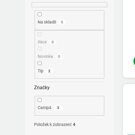
ů
Na skladě
1
Akce
0
Novinka
0
Tip
2
Značky
Camp4
3
Položek k zobrazení:
4