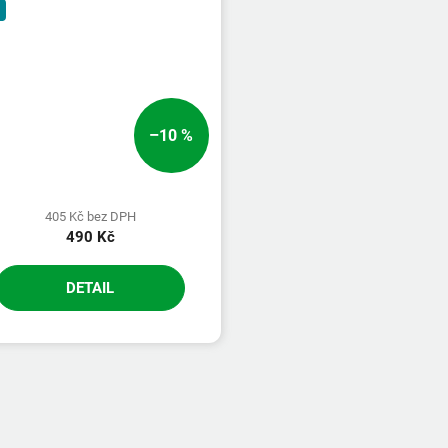
–10 %
405 Kč bez DPH
490 Kč
DETAIL
O
v
l
á