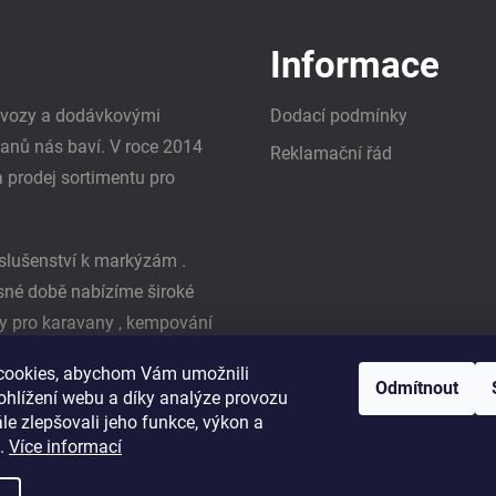
Informace
i vozy a dodávkovými
Dodací podmínky
vanů nás baví. V roce 2014
Reklamační řád
a prodej sortimentu pro
slušenství k markýzám .
asné době nabízíme široké
y pro karavany , kempování
ká firma Reimo
cookies, abychom Vám umožnili
Odmítnout
ohlížení webu a díky analýze provozu
e zlepšovali jeho funkce, výkon a
t.
Více informací