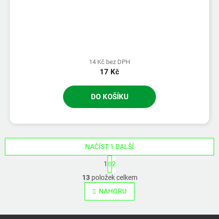
14 Kč bez DPH
17 Kč
DO KOŠÍKU
NAČÍST 1 DALŠÍ
S
1
2
t
O
r
13
položek celkem
v
á
l
NAHORU
n
á
k
o
d
v