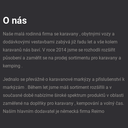
Z
a
á
c
á
n
í
p
í
p
O nás
a
r
t
v
í
k
Naše malá rodinná firma se karavany , obytnými vozy a
y
dodávkovými vestavbami zabývá již řadu let a vše kolem
v
ý
karavanů nás baví. V roce 2014 jsme se rozhodli rozšířit
p
působení a zaměřit se na prodej sortimentu pro karavany a
i
s
kemping .
u
Jednalo se převážně o karavanové markýzy a příslušenství k
markýzám . Během let jsme máš sortiment rozšířili a v
současné době nabízíme široké spektrum produktů v oblasti
zaměřené na doplňky pro karavany , kempování a volný čas.
Naším hlavním dodavatel je německá firma Reimo