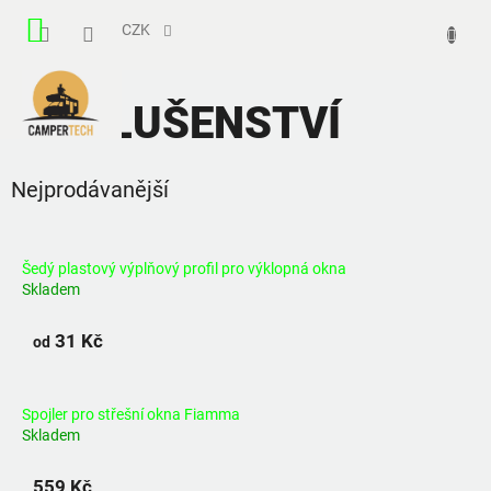
Přejít
NÁKUPNÍ
na
CZK
obsah
KOŠÍK
PŘÍSLUŠENSTVÍ
Nejprodávanější
Šedý plastový výplňový profil pro výklopná okna
Skladem
31 Kč
od
Spojler pro střešní okna Fiamma
Skladem
559 Kč