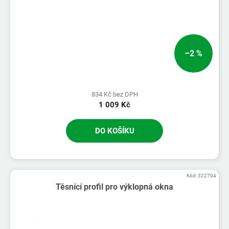
–2 %
834 Kč bez DPH
1 009 Kč
DO KOŠÍKU
Kód:
322704
Těsnící profil pro výklopná okna