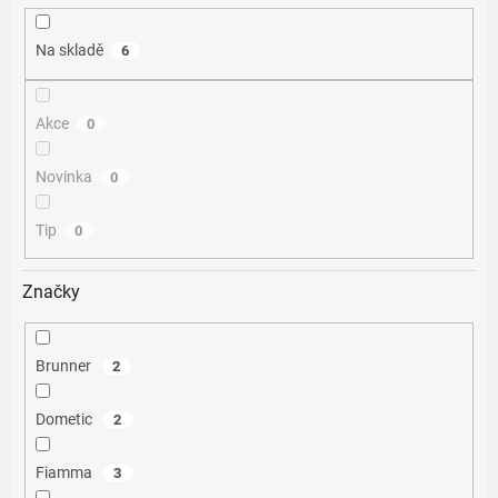
ů
Na skladě
6
Akce
0
Novinka
0
Tip
0
Značky
Brunner
2
Dometic
2
Fiamma
3