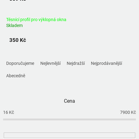
Těsnící profil pro výklopná okna
Skladem
350 Kč
Ř
a
Doporučujeme
Nejlevnější
Nejdražší
Nejprodávanější
z
e
Abecedně
n
í
p
Cena
r
o
16
Kč
7900
Kč
d
u
k
t