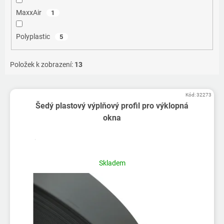
MaxxAir
1
Polyplastic
5
Položek k zobrazení:
13
V
Kód:
32273
ý
Šedý plastový výplňový profil pro výklopná
p
okna
i
s
p
r
Skladem
o
d
u
k
t
ů