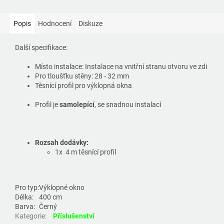
Popis
Hodnocení
Diskuze
Další specifikace:
Místo instalace: Instalace na vnitřní stranu otvoru ve zdi
Pro tloušťku stěny: 28 - 32 mm
Těsnící profil pro výklopná okna
Profil je
samolepící
, se snadnou instalací
Rozsah dodávky:
1x 4 m těsnící profil
Pro typ:
Výklopné okno
Délka:
400 cm
Barva:
Černý
Kategorie
:
Příslušenství