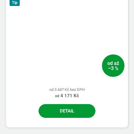
Tip
od
až
–3 %
od 3 447 Kč bez DPH
4 171 Kč
od
DETAIL