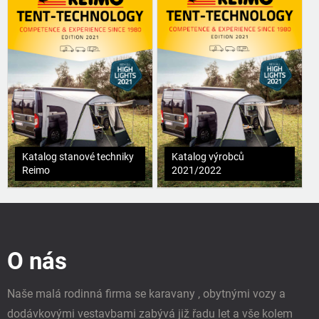
Katalog stanové techniky
Katalog výrobců
Reimo
2021/2022
Z
á
p
O nás
a
t
í
Naše malá rodinná firma se karavany , obytnými vozy a
dodávkovými vestavbami zabývá již řadu let a vše kolem