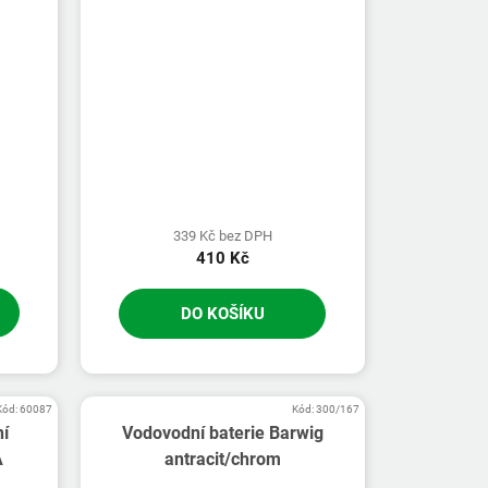
339 Kč bez DPH
410 Kč
DO KOŠÍKU
Kód:
60087
Kód:
300/167
í
Vodovodní baterie Barwig
A
antracit/chrom