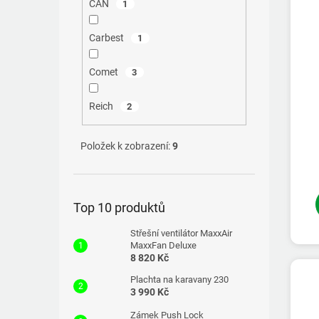
CAN
1
Carbest
1
Comet
3
Reich
2
Položek k zobrazení:
9
Top 10 produktů
Střešní ventilátor MaxxAir
MaxxFan Deluxe
8 820 Kč
Plachta na karavany 230
3 990 Kč
Zámek Push Lock