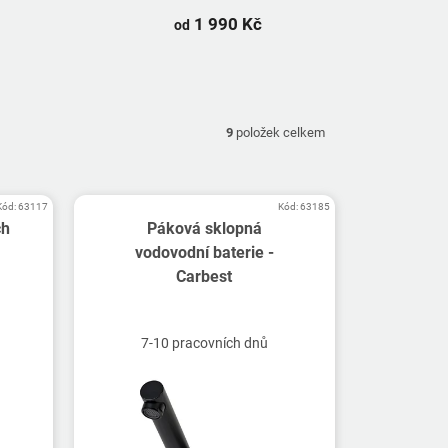
1 990 Kč
od
9
položek celkem
Kód:
63117
Kód:
63185
ch
Páková sklopná
vodovodní baterie -
Carbest
7-10 pracovních dnů