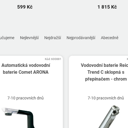
599 Kč
1 815 Kč
učujeme
Nejlevnější
Nejdražší
Nejprodávanější
Abecedně
Kód:
600881
Automatická vodovodní
Vodovodní baterie Rei
baterie Comet ARONA
Trend C sklopná s
přepínačem - chrom
7-10 pracovních dnů
7-10 pracovních dnů