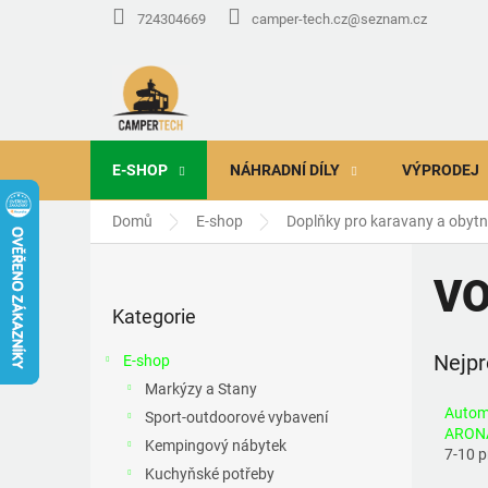
Přejít
724304669
camper-tech.cz@seznam.cz
na
obsah
E-SHOP
NÁHRADNÍ DÍLY
VÝPRODEJ
Domů
E-shop
Doplňky pro karavany a obyt
P
o
VO
Přeskočit
s
Kategorie
kategorie
t
r
Nejpr
E-shop
a
Markýzy a Stany
n
Autom
Sport-outdoorové vybavení
n
ARON
í
Kempingový nábytek
7-10 
p
Kuchyňské potřeby