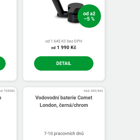
od
až
–5 %
od 1 645 Kč bez DPH
1 990 Kč
od
DETAIL
ód:
705082
Kód:
300/562
n
Vodovodní baterie Comet
London, černá/chrom
7-10 pracovních dnů