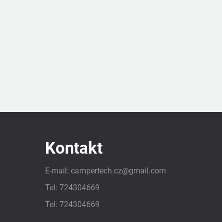
Kontakt
E-mail:
campertech.cz
@
gmail.com
Tel:
724304669
Tel:
724304669