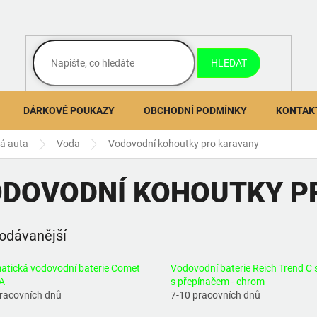
HLEDAT
DÁRKOVÉ POUKAZY
OBCHODNÍ PODMÍNKY
KONTAK
ná auta
Voda
Vodovodní kohoutky pro karavany
DOVODNÍ KOHOUTKY P
odávanější
atická vodovodní baterie Comet
Vodovodní baterie Reich Trend C 
A
s přepínačem - chrom
pracovních dnů
7-10 pracovních dnů