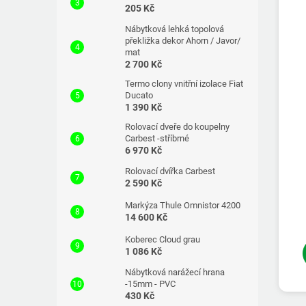
205 Kč
Nábytková lehká topolová
překližka dekor Ahorn / Javor/
mat
2 700 Kč
Termo clony vnitřní izolace Fiat
Ducato
1 390 Kč
Rolovací dveře do koupelny
Carbest -stříbrné
6 970 Kč
Rolovací dvířka Carbest
2 590 Kč
Markýza Thule Omnistor 4200
14 600 Kč
Koberec Cloud grau
1 086 Kč
Nábytková narážecí hrana
-15mm - PVC
430 Kč