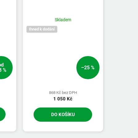
Skladem
Ihned k dodání
od
–25 %
3 %
868 Kč bez DPH
1 050 Kč
DO KOŠÍKU