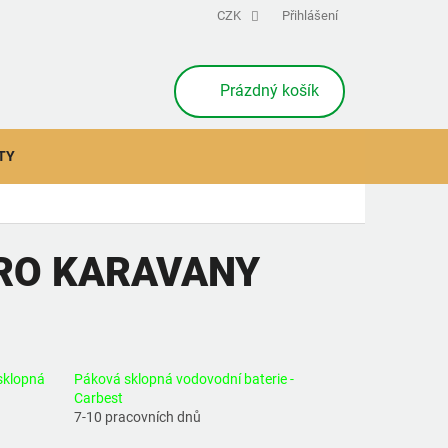
CZK
Přihlášení
NÁKUPNÍ
Prázdný košík
KOŠÍK
TY
RO KARAVANY
sklopná
Páková sklopná vodovodní baterie -
Carbest
7-10 pracovních dnů