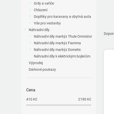
a
Grily a vařiče
n
Chlazení
e
Doplňky pro karavany a obytná auta
l
Vše pro vestavby
Ř
Náhradní díly
a
Dopor
Náhradní díly markýz Thule Omnistor
z
Náhradní díly markýz Fiamma
e
V
n
Náhradní díly markýz Dometic
ý
í
Náhradní díly k elektrickým bojlerům
p
p
Výprodej
i
r
Dárkové poukazy
s
o
p
d
r
u
o
k
Cena
d
t
u
410
Kč
2190
Kč
ů
k
t