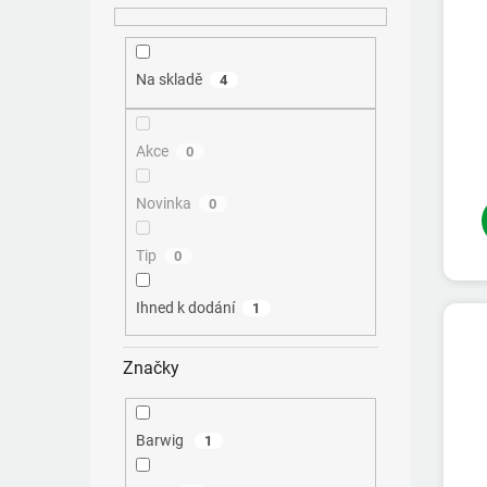
ů
Na skladě
4
Akce
0
Novinka
0
Tip
0
Ihned k dodání
1
Značky
Barwig
1