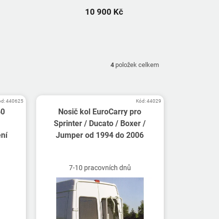
10 900 Kč
4
položek celkem
ód:
440625
Kód:
44029
60
Nosič kol EuroCarry pro
Sprinter / Ducato / Boxer /
ení
Jumper od 1994 do 2006
7-10 pracovních dnů