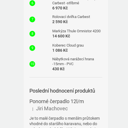
Carbest -stříbrné
6 970 Kč
Rolovací dvířka Carbest
2 590 Kč
Markýza Thule Omnistor 4200
14 600 Kč
Koberec Cloud grau
1 086 Kč
Nábytková narážecí hrana
-15mm - PVC
430 Kč
Poslední hodnocení produktů
Ponorné čerpadlo 12l/m
Jiri Machovec
|
Hodnocení produktu je 5 z 5 hvězdiček.
Je to malé čerpadlo s menším průtokem
vhodné do staršího karavanu, nebo do