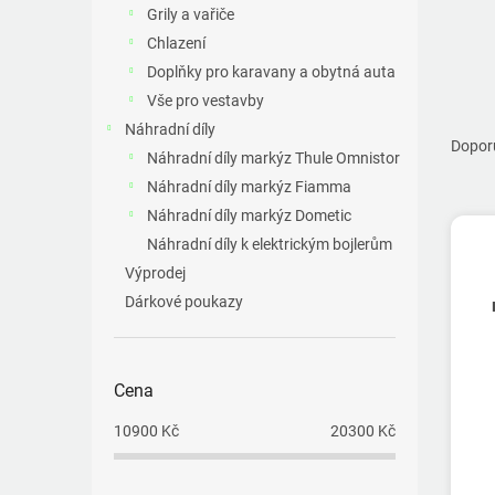
a
Grily a vařiče
n
Chlazení
e
Doplňky pro karavany a obytná auta
l
Vše pro vestavby
Ř
Náhradní díly
a
Dopor
Náhradní díly markýz Thule Omnistor
z
Náhradní díly markýz Fiamma
e
V
n
Náhradní díly markýz Dometic
ý
í
Náhradní díly k elektrickým bojlerům
p
p
Výprodej
i
r
Dárkové poukazy
s
o
p
d
r
u
o
k
Cena
d
t
u
10900
Kč
20300
Kč
ů
k
t