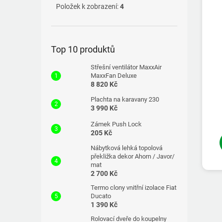
Položek k zobrazení:
4
Top 10 produktů
Střešní ventilátor MaxxAir
MaxxFan Deluxe
8 820 Kč
Plachta na karavany 230
3 990 Kč
Zámek Push Lock
205 Kč
Nábytková lehká topolová
překližka dekor Ahorn / Javor/
mat
2 700 Kč
Termo clony vnitřní izolace Fiat
Ducato
1 390 Kč
Rolovací dveře do koupelny