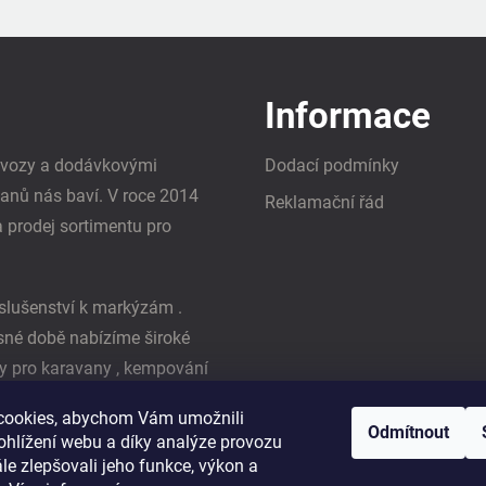
Informace
i vozy a dodávkovými
Dodací podmínky
vanů nás baví. V roce 2014
Reklamační řád
a prodej sortimentu pro
slušenství k markýzám .
asné době nabízíme široké
y pro karavany , kempování
ká firma Reimo
cookies, abychom Vám umožnili
Odmítnout
ohlížení webu a díky analýze provozu
e zlepšovali jeho funkce, výkon a