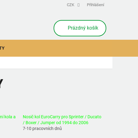
CZK
Přihlášení
NÁKUPNÍ
Prázdný košík
KOŠÍK
TY
Y
ní kola a
Nosič kol EuroCarry pro Sprinter / Ducato
/ Boxer / Jumper od 1994 do 2006
7-10 pracovních dnů