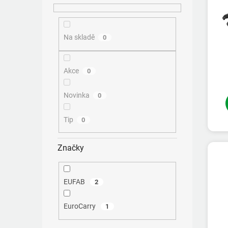
ů
Na skladě
0
Akce
0
Novinka
0
Tip
0
Značky
EUFAB
2
EuroCarry
1