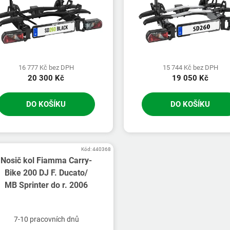
16 777 Kč bez DPH
15 744 Kč bez DPH
20 300 Kč
19 050 Kč
DO KOŠÍKU
DO KOŠÍKU
Kód:
440368
Nosič kol Fiamma Carry-
Bike 200 DJ F. Ducato/
MB Sprinter do r. 2006
7-10 pracovních dnů