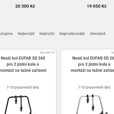
20 300 Kč
19 050 Kč
učujeme
Nejlevnější
Nejdražší
Nejprodávanější
Abecedně
Kód:
440727
K
Nosič kol EUFAB SD 260
Nosič kol EUFAB SD 2
pro 2 jízdní kola a
pro 2 jízdní kola a
montáží na tažné zařízení
montáží na tažné zaříz
7-10 pracovních dnů
7-10 pracovních dnů