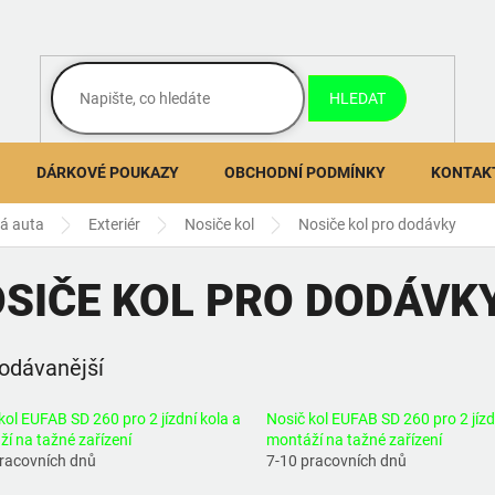
HLEDAT
DÁRKOVÉ POUKAZY
OBCHODNÍ PODMÍNKY
KONTAK
ná auta
Exteriér
Nosiče kol
Nosiče kol pro dodávky
SIČE KOL PRO DODÁVK
odávanější
kol EUFAB SD 260 pro 2 jízdní kola a
Nosič kol EUFAB SD 260 pro 2 jízd
í na tažné zařízení
montáží na tažné zařízení
pracovních dnů
7-10 pracovních dnů