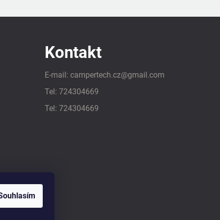
Kontakt
E-mail:
campertech.cz
@
gmail.com
Tel:
724304669
Tel:
724304669
Souhlasím