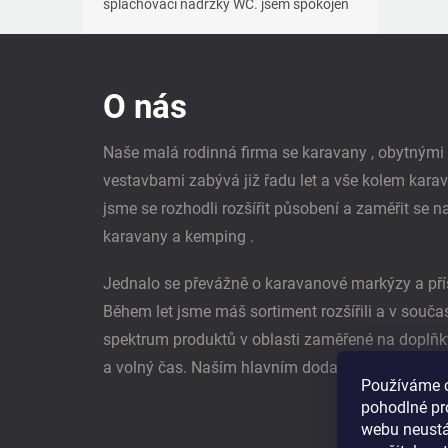
splachovací nádržky WC. jsem spokojen
Z
á
p
O nás
a
t
í
Naše malá rodinná firma se karavany , obytným
vestavbami zabývá již řadu let a vše kolem kara
jsme se rozhodli rozšířit působení a zaměřit se n
karavany a kemping .
Jednalo se převážně o karavanové markýzy a pří
Během let jsme máš sortiment rozšířili a v souč
spektrum produktů v oblasti zaměřené na doplňk
a volný čas. Naším hlavním dodavatel je němec
Používáme 
pohodlné pr
webu neustál