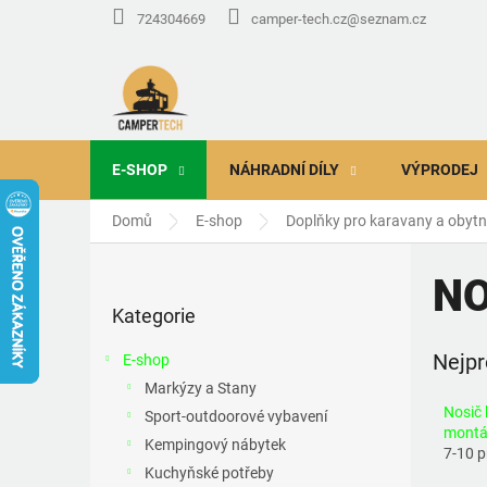
Přejít
724304669
camper-tech.cz@seznam.cz
na
obsah
E-SHOP
NÁHRADNÍ DÍLY
VÝPRODEJ
Domů
E-shop
Doplňky pro karavany a obyt
P
o
NO
Přeskočit
s
Kategorie
kategorie
t
r
Nejpr
E-shop
a
Markýzy a Stany
n
Nosič 
Sport-outdoorové vybavení
n
montáž
í
Kempingový nábytek
7-10 
p
Kuchyňské potřeby