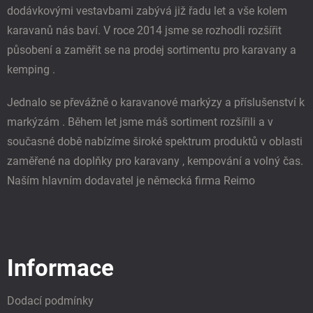
r
dodávkovými vestavbami zabývá již řadu let a vše kolem
v
k
karavanů nás baví. V roce 2014 jsme se rozhodli rozšířit
y
působení a zaměřit se na prodej sortimentu pro karavany a
v
ý
kemping .
p
i
Jednalo se převážně o karavanové markýzy a příslušenství k
s
u
markýzám . Během let jsme máš sortiment rozšířili a v
současné době nabízíme široké spektrum produktů v oblasti
zaměřené na doplňky pro karavany , kempování a volný čas.
Naším hlavním dodavatel je německá firma Reimo
Informace
Dodací podmínky