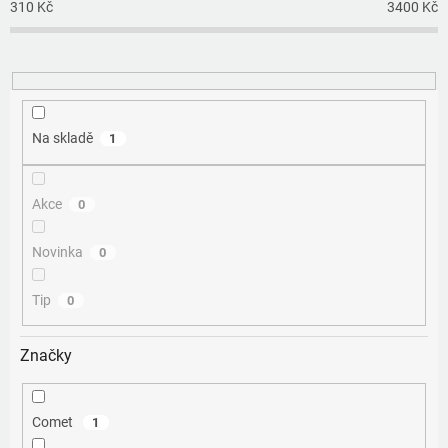
o
310
Kč
3400
Kč
d
u
k
t
ů
Na skladě
1
Akce
0
Novinka
0
Tip
0
Značky
Comet
1