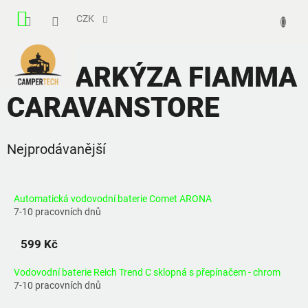
Přejít
NÁKUPNÍ
na
CZK
obsah
KOŠÍK
ND MARKÝZA FIAMMA
CARAVANSTORE
Nejprodávanější
Automatická vodovodní baterie Comet ARONA
7-10 pracovních dnů
599 Kč
Vodovodní baterie Reich Trend C sklopná s přepínačem - chrom
7-10 pracovních dnů