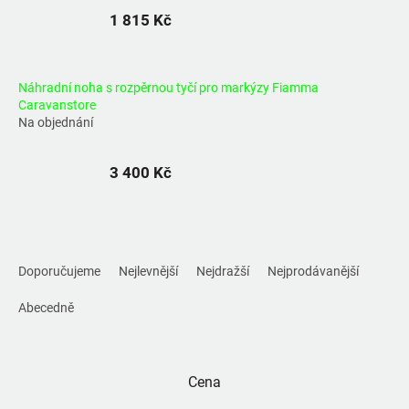
1 815 Kč
Náhradní noha s rozpěrnou tyčí pro markýzy Fiamma
Caravanstore
Na objednání
3 400 Kč
Ř
a
Doporučujeme
Nejlevnější
Nejdražší
Nejprodávanější
z
e
Abecedně
n
í
p
Cena
r