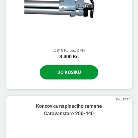
2 810 Kč bez DPH
3 400 Kč
DO KOŠÍKU
Kód:
E735
Koncovka napínacího ramene
Caravanstore 280-440