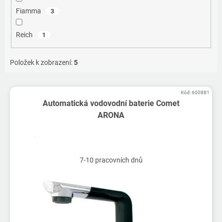
Fiamma
3
Reich
1
Položek k zobrazení:
5
V
Kód:
600881
ý
Automatická vodovodní baterie Comet
p
ARONA
i
s
p
r
7-10 pracovních dnů
o
d
u
k
t
ů