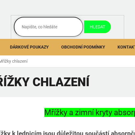
HLEDAT
DÁRKOVÉ POUKAZY
OBCHODNÍ PODMÍNKY
KONTAK
Mřížky chlazení
ÍŽKY CHLAZENÍ
Mřížky a zimní kryty absor
žky k lednicím jsou důležitou součástí absorpč