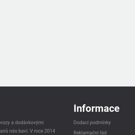
Informace
i vozy a dodávkovými
Dodací podmínky
vanů nás baví. V roce 2014
Reklamační řád