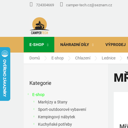
Přejít
724304669
camper-tech.cz@seznam.cz
na
obsah
E-SHOP
NÁHRADNÍ DÍLY
VÝPRODEJ
Domů
E-shop
Chlazení
Lednice
P
o
MŘ
Přeskočit
s
Kategorie
kategorie
t
r
E-shop
a
Markýzy a Stany
n
Sport-outdoorové vybavení
n
í
Kempingový nábytek
p
Kuchyňské potřeby
Mří