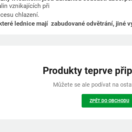
lin vznikajících při
cesu chlazení.
teré lednice mají zabudované odvětrání, jiné vy
Produkty teprve při
Můžete se ale podívat na ostat
ZPĚT DO OBCHODU