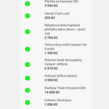
Plachta na karavany 230
3 990 Kč
Zámek Push Lock
205 Kč
Nábytková lehká topolová
překližka dekor Ahorn / Javor/
mat
2 700 Kč
Termo clony vnitřní izolace Fiat
Ducato
1 390 Kč
Rolovací dveře do koupelny
Carbest -stříbrné
6 970 Kč
Rolovací dvířka Carbest
2 590 Kč
Markýza Thule Omnistor 4200
14 600 Kč
Koberec Cloud grau
1 086 Kč