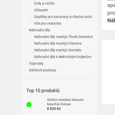
a
Grily a vařiče
spa
n
Chlazení
pro
e
Doplňky pro karavany a obytná auta
l
Něk
Vše pro vestavby
Náhradní díly
Náhradní díly markýz Thule Omnistor
Náhradní díly markýz Fiamma
Náhradní díly markýz Dometic
Náhradní díly k elektrickým bojlerům
Výprodej
Dárkové poukazy
Top 10 produktů
Střešní ventilátor MaxxAir
MaxxFan Deluxe
8 820 Kč