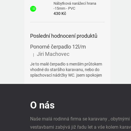
Nábytková narážecí hrana
-15mm - PVC
430 Kč
Poslední hodnocení produktů
Ponorné čerpadlo 12l/m
Jiri Machovec
|
Hodnocení produktu je 5 z 5 hvězdiček.
Je to malé čerpadlo s menším průtokem
vhodné do staršího karavanu, nebo do
splachovací nádržky WC. jsem spokojen
Z
á
p
O nás
a
t
í
Naše malá rodinná firma se karavany , obytným
vestavbami zabývá již řadu let a vše kolem kara