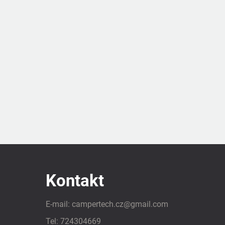
Kontakt
E-mail:
campertech.cz
@
gmail.com
Tel:
724304669