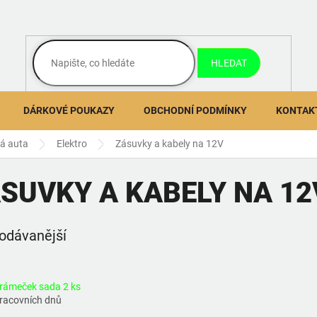
HLEDAT
DÁRKOVÉ POUKAZY
OBCHODNÍ PODMÍNKY
KONTAK
ná auta
Elektro
Zásuvky a kabely na 12V
SUVKY A KABELY NA 12
odávanější
rámeček sada 2 ks
pracovních dnů