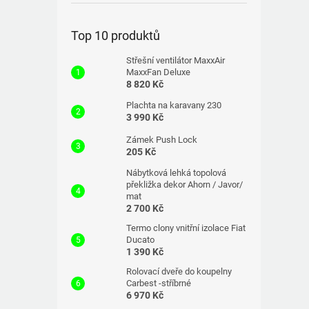
Top 10 produktů
Střešní ventilátor MaxxAir
MaxxFan Deluxe
8 820 Kč
Plachta na karavany 230
3 990 Kč
Zámek Push Lock
205 Kč
Nábytková lehká topolová
překližka dekor Ahorn / Javor/
mat
2 700 Kč
Termo clony vnitřní izolace Fiat
Ducato
1 390 Kč
Rolovací dveře do koupelny
Carbest -stříbrné
6 970 Kč