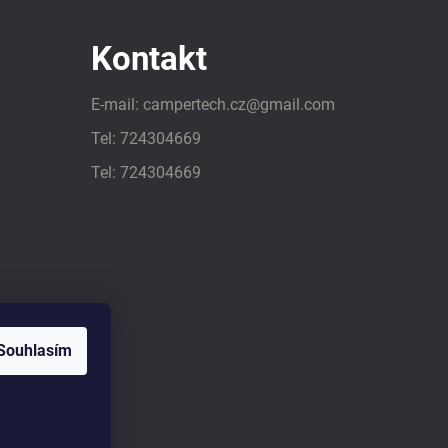
Kontakt
E-mail:
campertech.cz
@
gmail.com
Tel:
724304669
Tel:
724304669
Souhlasím