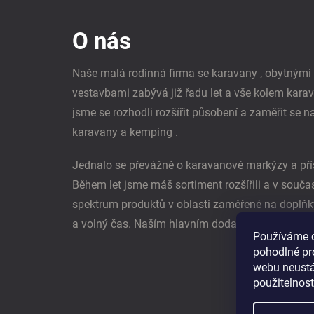
á
p
O nás
a
t
í
Naše malá rodinná firma se karavany , obytným
vestavbami zabývá již řadu let a vše kolem kara
jsme se rozhodli rozšířit působení a zaměřit se n
karavany a kemping .
Jednalo se převážně o karavanové markýzy a pří
Během let jsme máš sortiment rozšířili a v souč
spektrum produktů v oblasti zaměřené na doplňk
a volný čas. Naším hlavním dodavatel je němec
Používáme 
pohodlné pr
webu neustál
použitelnos