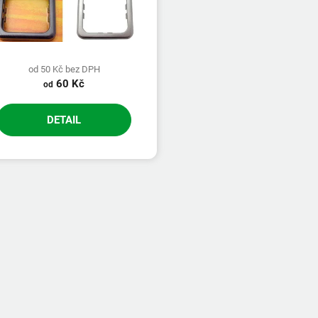
od 50 Kč bez DPH
60 Kč
od
DETAIL
O
v
l
á
d
a
c
í
p
r