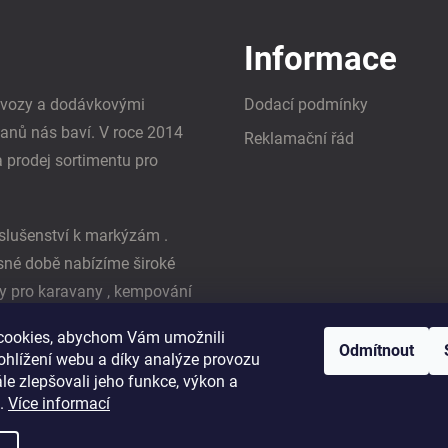
Informace
i vozy a dodávkovými
Dodací podmínky
vanů nás baví. V roce 2014
Reklamační řád
a prodej sortimentu pro
slušenství k markýzám .
asné době nabízíme široké
y pro karavany , kempování
ká firma Reimo
cookies, abychom Vám umožnili
Odmítnout
ohlížení webu a díky analýze provozu
e zlepšovali jeho funkce, výkon a
t.
Více informací