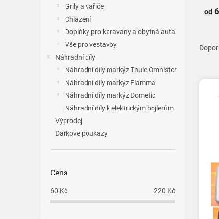
a
Grily a vařiče
6
n
od
Chlazení
e
Doplňky pro karavany a obytná auta
l
Ř
Vše pro vestavby
a
Dopor
z
Náhradní díly
e
Náhradní díly markýz Thule Omnistor
V
n
Náhradní díly markýz Fiamma
ý
í
Náhradní díly markýz Dometic
p
p
Náhradní díly k elektrickým bojlerům
i
r
s
o
Výprodej
p
d
Dárkové poukazy
r
u
o
k
d
t
Cena
u
ů
k
60
Kč
220
Kč
t
ů