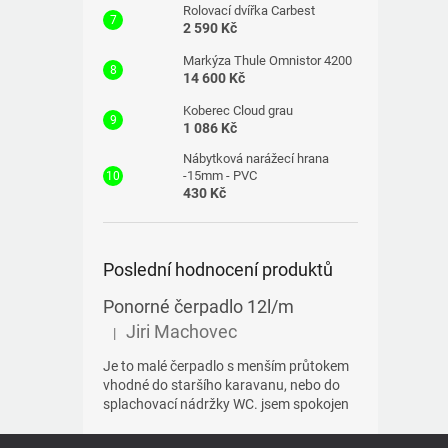
Rolovací dvířka Carbest
2 590 Kč
Markýza Thule Omnistor 4200
14 600 Kč
Koberec Cloud grau
1 086 Kč
Nábytková narážecí hrana
-15mm - PVC
430 Kč
Poslední hodnocení produktů
Ponorné čerpadlo 12l/m
Jiri Machovec
|
Hodnocení produktu je 5 z 5 hvězdiček.
Je to malé čerpadlo s menším průtokem
vhodné do staršího karavanu, nebo do
splachovací nádržky WC. jsem spokojen
Z