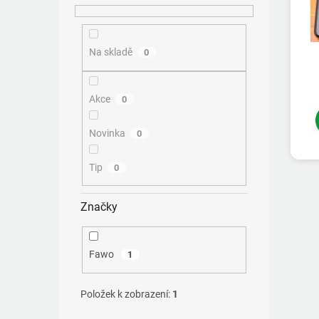
Na skladě
0
Akce
0
Novinka
0
Tip
0
Značky
Fawo
1
Položek k zobrazení:
1