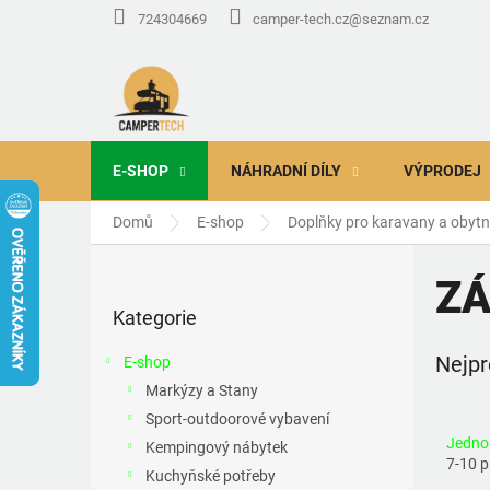
Přejít
724304669
camper-tech.cz@seznam.cz
na
obsah
E-SHOP
NÁHRADNÍ DÍLY
VÝPRODEJ
Domů
E-shop
Doplňky pro karavany a obyt
P
o
ZÁ
Přeskočit
s
Kategorie
kategorie
t
r
Nejpr
E-shop
a
Markýzy a Stany
n
Sport-outdoorové vybavení
n
Jedno
í
Kempingový nábytek
7-10 
p
Kuchyňské potřeby