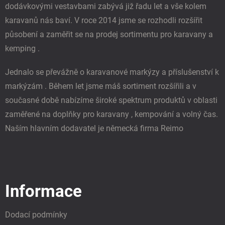
dodávkovými vestavbami zabývá již řadu let a vše kolem
v
k
karavanů nás baví. V roce 2014 jsme se rozhodli rozšířit
y
působení a zaměřit se na prodej sortimentu pro karavany a
v
ý
kemping .
p
i
Jednalo se převážně o karavanové markýzy a příslušenství k
s
u
markýzám . Během let jsme máš sortiment rozšířili a v
současné době nabízíme široké spektrum produktů v oblasti
zaměřené na doplňky pro karavany , kempování a volný čas.
Naším hlavním dodavatel je německá firma Reimo
Informace
Dodací podmínky