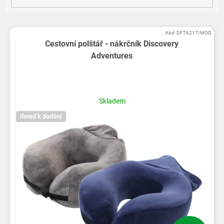
V
Kód:
DF76217/MOD
ý
Cestovní polštář - nákrčník Discovery
p
Adventures
i
s
p
r
Skladem
o
d
Ihned k dodání
u
k
t
ů