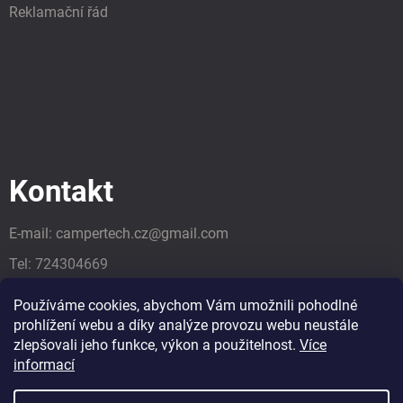
Reklamační řád
Kontakt
E-mail:
campertech.cz
@
gmail.com
Tel:
724304669
Tel:
724304669
Používáme cookies, abychom Vám umožnili pohodlné
prohlížení webu a díky analýze provozu webu neustále
zlepšovali jeho funkce, výkon a použitelnost.
Více
informací