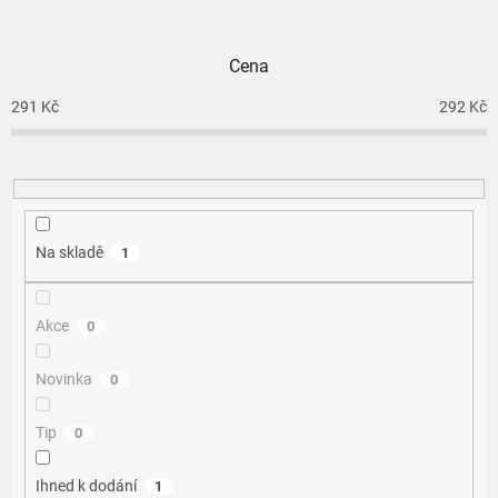
n
í
p
Cena
r
o
291
Kč
292
Kč
d
u
k
t
ů
Na skladě
1
Akce
0
Novinka
0
Tip
0
Ihned k dodání
1