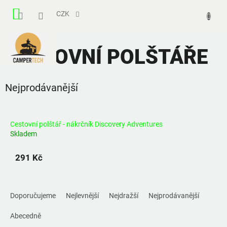
Přejít
NÁKUPNÍ
na
CZK
obsah
KOŠÍK
CESTOVNÍ POLŠTÁŘE
Nejprodávanější
Cestovní polštář - nákrčník Discovery Adventures
Skladem
291 Kč
Ř
a
Doporučujeme
Nejlevnější
Nejdražší
Nejprodávanější
z
e
Abecedně