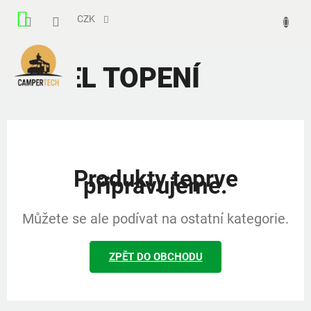
Přejít
NÁKUPNÍ
na
CZK
obsah
KOŠÍK
DIESEL TOPENÍ
Produkty teprve
připravujeme.
Můžete se ale podívat na ostatní kategorie.
ZPĚT DO OBCHODU