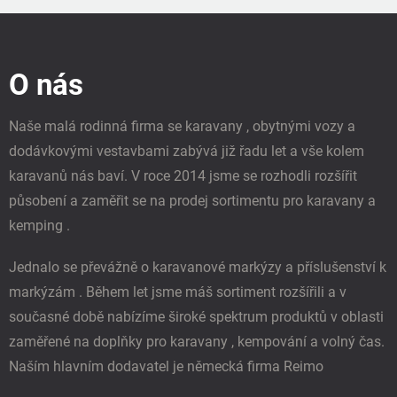
Z
á
p
O nás
a
t
í
Naše malá rodinná firma se karavany , obytnými vozy a
dodávkovými vestavbami zabývá již řadu let a vše kolem
karavanů nás baví. V roce 2014 jsme se rozhodli rozšířit
působení a zaměřit se na prodej sortimentu pro karavany a
kemping .
Jednalo se převážně o karavanové markýzy a příslušenství k
markýzám . Během let jsme máš sortiment rozšířili a v
současné době nabízíme široké spektrum produktů v oblasti
zaměřené na doplňky pro karavany , kempování a volný čas.
Naším hlavním dodavatel je německá firma Reimo