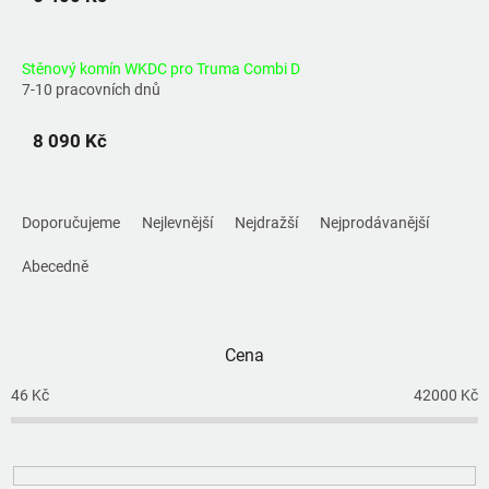
Stěnový komín WKDC pro Truma Combi D
7-10 pracovních dnů
8 090 Kč
Ř
a
Doporučujeme
Nejlevnější
Nejdražší
Nejprodávanější
z
e
Abecedně
n
í
p
Cena
r
o
46
Kč
42000
Kč
d
u
k
t