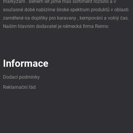
u
markýzám . Během let jsme máš sortiment rozšířili a v
současné době nabízíme široké spektrum produktů v oblasti
zaměřené na doplňky pro karavany , kempování a volný čas.
Naším hlavním dodavatel je německá firma Reimo
Informace
Dodací podmínky
Reklamační řád