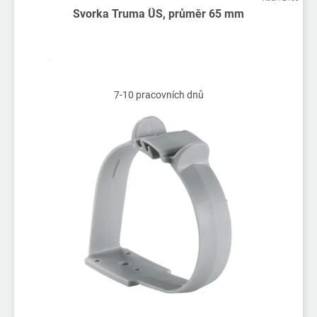
ý
Svorka Truma ÜS, průměr 65 mm
p
i
s
p
r
7-10 pracovních dnů
o
d
u
k
t
ů