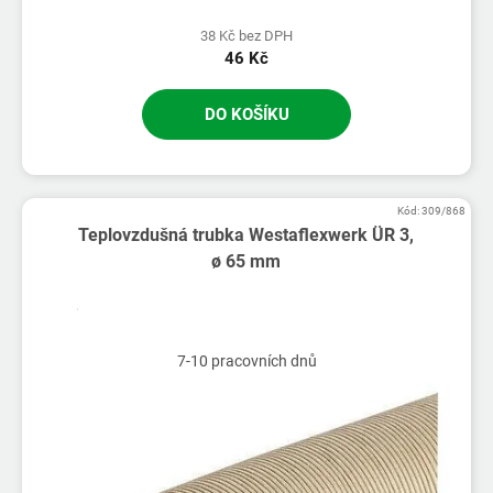
38 Kč bez DPH
46 Kč
DO KOŠÍKU
Kód:
309/868
Teplovzdušná trubka Westaflexwerk ÜR 3,
ø 65 mm
7-10 pracovních dnů