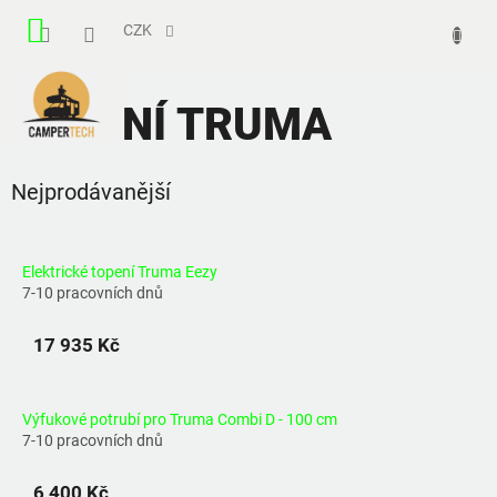
Přejít
NÁKUPNÍ
na
CZK
obsah
KOŠÍK
TOPENÍ TRUMA
Nejprodávanější
Elektrické topení Truma Eezy
7-10 pracovních dnů
17 935 Kč
Výfukové potrubí pro Truma Combi D - 100 cm
7-10 pracovních dnů
6 400 Kč