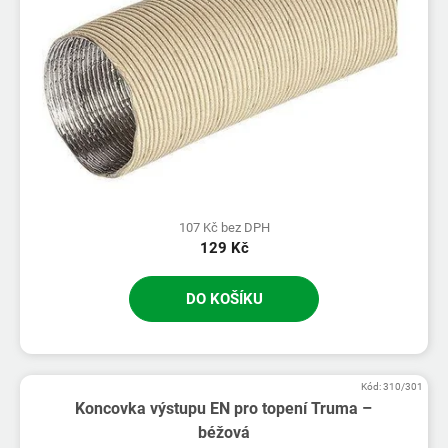
107 Kč bez DPH
129 Kč
DO KOŠÍKU
Kód:
310/301
Koncovka výstupu EN pro topení Truma –
béžová