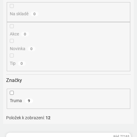
ů
Na skladě
0
Akce
0
Novinka
0
Tip
0
Značky
Truma
9
Položek k zobrazení:
12
V
Kód:
72163