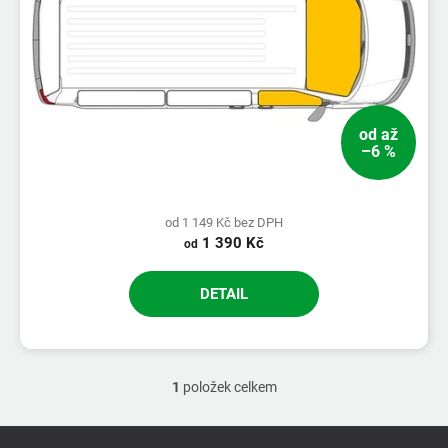
od
až
–6 %
od 1 149 Kč bez DPH
1 390 Kč
od
DETAIL
1
položek celkem
O
v
l
Z