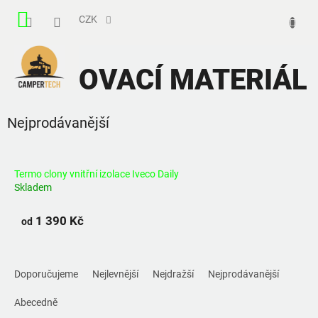
Přejít
NÁKUPNÍ
na
CZK
obsah
KOŠÍK
SPOJOVACÍ MATERIÁL
Nejprodávanější
Termo clony vnitřní izolace Iveco Daily
Skladem
1 390 Kč
od
Ř
a
Doporučujeme
Nejlevnější
Nejdražší
Nejprodávanější
z
e
Abecedně