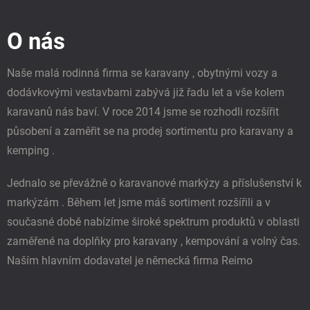
á
á
d
p
a
O nás
a
c
t
í
í
p
Naše malá rodinná firma se karavany , obytnými vozy a
r
dodávkovými vestavbami zabývá již řadu let a vše kolem
v
k
karavanů nás baví. V roce 2014 jsme se rozhodli rozšířit
y
působení a zaměřit se na prodej sortimentu pro karavany a
v
ý
kemping .
p
i
Jednalo se převážně o karavanové markýzy a příslušenství k
s
u
markýzám . Během let jsme máš sortiment rozšířili a v
současné době nabízíme široké spektrum produktů v oblasti
zaměřené na doplňky pro karavany , kempování a volný čas.
Naším hlavním dodavatel je německá firma Reimo