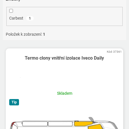
Carbest
1
Položek k zobrazení:
1
V
Kód:
37361
ý
Termo clony vnitřní izolace Iveco Daily
p
i
s
p
Průměrné
r
hodnocení
o
produktu
Skladem
d
je
Tip
5,0
u
z
k
5
t
hvězdiček.
ů