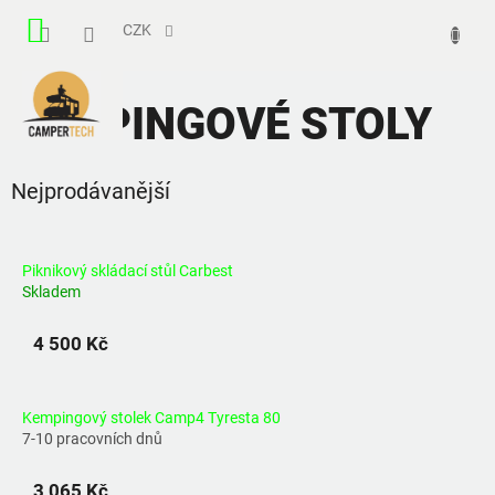
Přejít
NÁKUPNÍ
na
CZK
obsah
KOŠÍK
KEMPINGOVÉ STOLY
Nejprodávanější
Piknikový skládací stůl Carbest
Skladem
4 500 Kč
Kempingový stolek Camp4 Tyresta 80
7-10 pracovních dnů
3 065 Kč