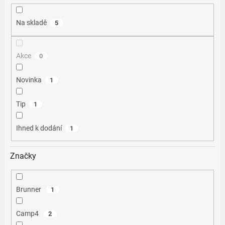
ů
Na skladě
5
Akce
0
Novinka
1
Tip
1
Ihned k dodání
1
Značky
Brunner
1
Camp4
2