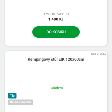
1 223 Kč bez DPH
1 480 Kč
DO KOŠÍKU
Kód:
910564
Kempingový stůl EIK 120x60cm
Skladem
Tip
Ihned k dodání