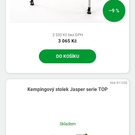
–9 %
2 533 Kč bez DPH
3 065 Kč
DO KOŠÍKU
Kód:
911232
Kempingový stolek Jasper serie TOP
Skladem