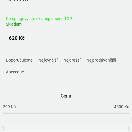
Kempingový stolek Jasper serie TOP
Skladem
620 Kč
Ř
a
Doporučujeme
Nejlevnější
Nejdražší
Nejprodávanější
z
e
Abecedně
n
í
p
Cena
r
o
299
Kč
4500
Kč
d
u
k
t