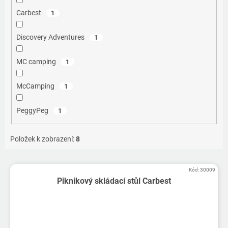
Carbest
1
Discovery Adventures
1
MC camping
1
McCamping
1
PeggyPeg
1
Položek k zobrazení:
8
V
Kód:
30009
ý
Piknikový skládací stůl Carbest
p
i
s
p