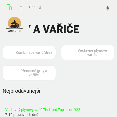
Přejít
NÁKUPNÍ
na
CZK
obsah
KOŠÍK
GRILY A VAŘIČE
Vestavné plynové
Kombinace vařič/dřez
vařiče
Přenosné grily a
vařiče
Nejprodávanější
Vestavný plynový vařič Thetford Top–Line 922
7-10 pracovních dnů