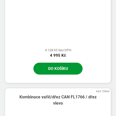
4 128 Kč bez DPH
4 995 Kč
DO KOŠÍKU
Kód:
70804
Kombinace vařič/dřez CAN FL1766 / dřez
vlevo