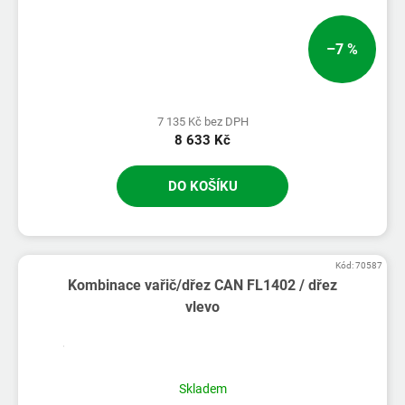
–7 %
7 135 Kč bez DPH
8 633 Kč
DO KOŠÍKU
Kód:
70587
Kombinace vařič/dřez CAN FL1402 / dřez
vlevo
Skladem