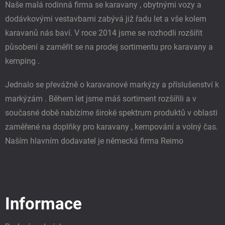
í
k
Naše malá rodinná firma se karavany , obytnými vozy a
y
dodávkovými vestavbami zabývá již řadu let a vše kolem
v
ý
karavanů nás baví. V roce 2014 jsme se rozhodli rozšířit
p
působení a zaměřit se na prodej sortimentu pro karavany a
i
s
kemping .
u
Jednalo se převážně o karavanové markýzy a příslušenství k
markýzám . Během let jsme máš sortiment rozšířili a v
současné době nabízíme široké spektrum produktů v oblasti
zaměřené na doplňky pro karavany , kempování a volný čas.
Naším hlavním dodavatel je německá firma Reimo
Informace