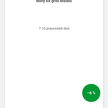
Nohy ke grilu Malibu
7-10 pracovních dnů
–6 %