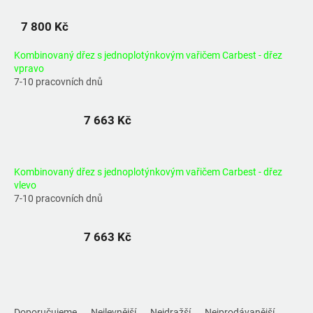
7 800 Kč
Kombinovaný dřez s jednoplotýnkovým vařičem Carbest - dřez
vpravo
7-10 pracovních dnů
7 663 Kč
Kombinovaný dřez s jednoplotýnkovým vařičem Carbest - dřez
vlevo
7-10 pracovních dnů
7 663 Kč
Ř
a
Doporučujeme
Nejlevnější
Nejdražší
Nejprodávanější