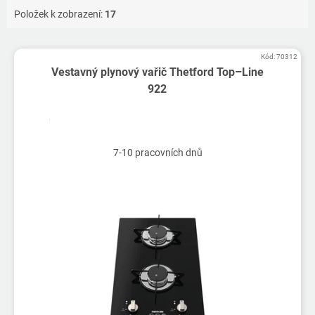
Položek k zobrazení:
17
V
Kód:
70312
ý
Vestavný plynový vařič Thetford Top–Line
p
922
i
s
p
r
7-10 pracovních dnů
o
d
u
k
t
ů