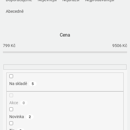
z
e
Abecedně
n
í
p
Cena
r
o
799
Kč
9506
Kč
d
u
k
t
ů
Na skladě
5
Akce
0
Novinka
2