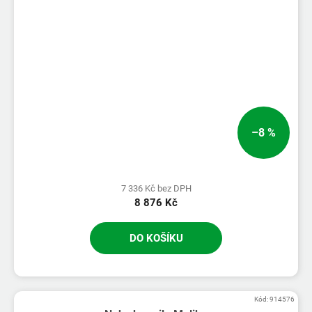
–8 %
7 336 Kč bez DPH
8 876 Kč
DO KOŠÍKU
Kód:
914576