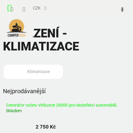
Přejít
NÁKUPNÍ
na
CZK
obsah
KOŠÍK
CHLAZENÍ -
KLIMATIZACE
Klimatizace
Nejprodávanější
Generátor ozónu VirBuster 2000C pro dezinfekci automobilů.
Skladem
2 750 Kč