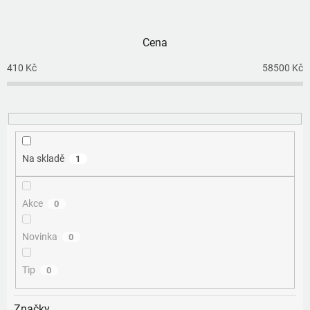
n
í
p
Cena
r
o
410
Kč
58500
Kč
d
u
k
t
ů
Na skladě
1
Akce
0
Novinka
0
Tip
0
Značky