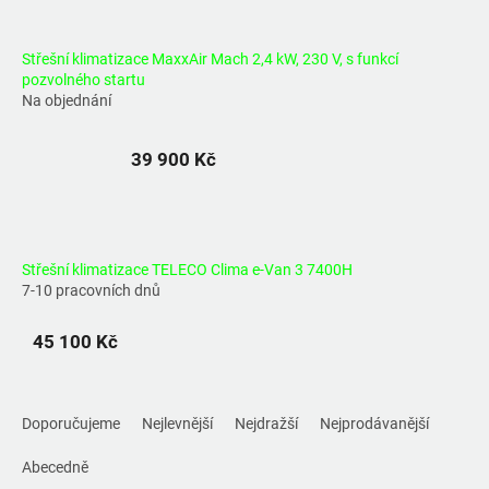
Střešní klimatizace MaxxAir Mach 2,4 kW, 230 V, s funkcí
pozvolného startu
Na objednání
39 900 Kč
Střešní klimatizace TELECO Clima e-Van 3 7400H
7-10 pracovních dnů
45 100 Kč
Ř
a
Doporučujeme
Nejlevnější
Nejdražší
Nejprodávanější
z
e
Abecedně