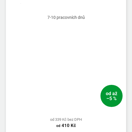
7-10 pracovních dnů
od
až
–5 %
od 339 Kč bez DPH
410 Kč
od