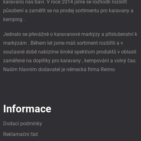
ý
karavanů nás baví. V roce 2014 jsme se rozhodli rozšířit
p
působení a zaměřit se na prodej sortimentu pro karavany a
i
s
kemping .
u
Jednalo se převážně o karavanové markýzy a příslušenství k
markýzám . Během let jsme máš sortiment rozšířili a v
současné době nabízíme široké spektrum produktů v oblasti
zaměřené na doplňky pro karavany , kempování a volný čas.
Naším hlavním dodavatel je německá firma Reimo
Informace
Dodací podmínky
Reklamační řád