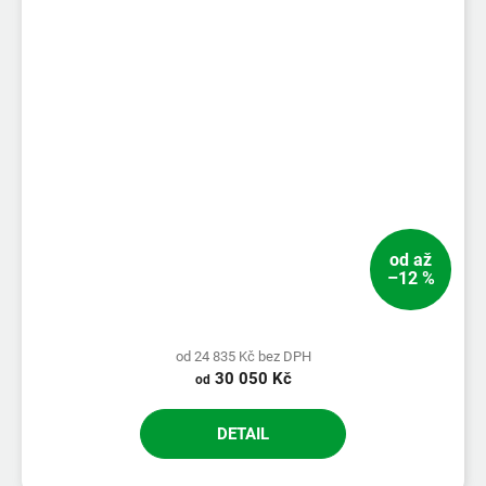
od
až
–12 %
od 24 835 Kč bez DPH
30 050 Kč
od
DETAIL