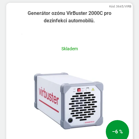
V
Kód:
3645/VIRB
ý
Generátor ozónu VirBuster 2000C pro
p
dezinfekci automobilů.
i
s
p
r
Skladem
o
d
u
k
t
ů
–6 %