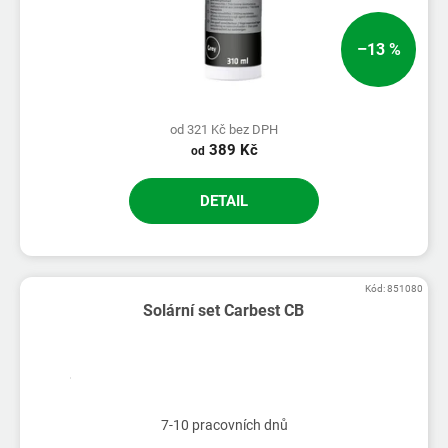
–13 %
od 321 Kč bez DPH
389 Kč
od
DETAIL
Kód:
851080
Solární set Carbest CB
7-10 pracovních dnů