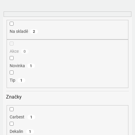
u
k
t
ů
Na skladě
2
Akce
0
Novinka
1
Tip
1
Značky
Carbest
1
Dekalin
1