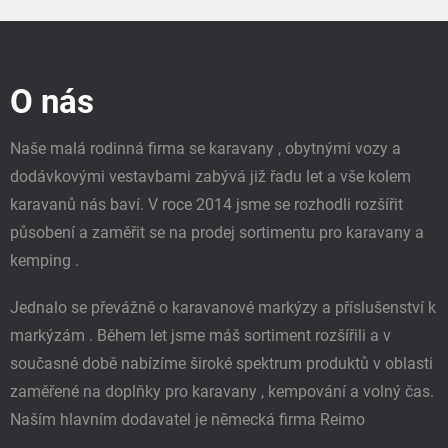
v
l
Z
á
á
d
p
a
O nás
a
c
t
í
í
p
Naše malá rodinná firma se karavany , obytnými vozy a
r
dodávkovými vestavbami zabývá již řadu let a vše kolem
v
k
karavanů nás baví. V roce 2014 jsme se rozhodli rozšířit
y
působení a zaměřit se na prodej sortimentu pro karavany a
v
ý
kemping .
p
i
Jednalo se převážně o karavanové markýzy a příslušenství k
s
u
markýzám . Během let jsme máš sortiment rozšířili a v
současné době nabízíme široké spektrum produktů v oblasti
zaměřené na doplňky pro karavany , kempování a volný čas.
Naším hlavním dodavatel je německá firma Reimo