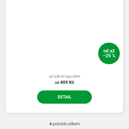
od
až
–25 %
od 338 Kč bez DPH
409 Kč
od
DETAIL
6
položek celkem
O