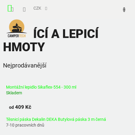
Přejít
NÁKUPNÍ
na
CZK
obsah
KOŠÍK
TĚSNÍCÍ A LEPICÍ
HMOTY
Nejprodávanější
Montážní lepidlo Sikaflex-554 - 300 ml
Skladem
409 Kč
od
Těsnicí páska Dekalin DEKA Butylová páska 3 m černá
7-10 pracovních dnů