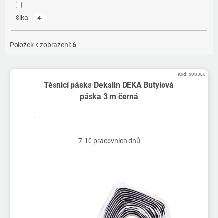
Sika
4
Položek k zobrazení:
6
V
Kód:
500300
ý
Těsnicí páska Dekalin DEKA Butylová
p
páska 3 m černá
i
s
p
r
7-10 pracovních dnů
o
d
u
k
t
ů