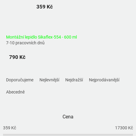
359 Kč
Montážní lepidlo Sikaflex-554 - 600 ml
7-10 pracovních dnů
790 Kč
Ř
a
Doporučujeme
Nejlevnější
Nejdražší
Nejprodávanější
z
e
Abecedně
n
í
p
Cena
r
o
359
Kč
17300
Kč
d