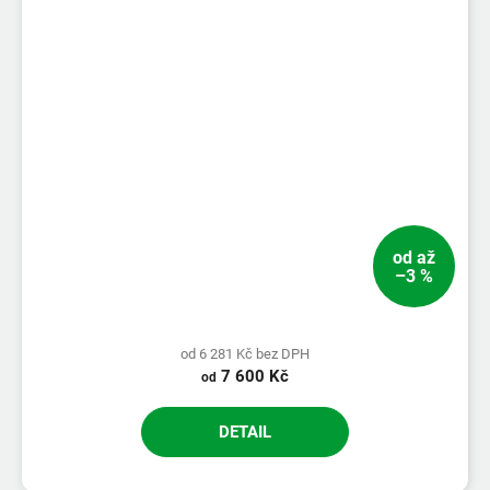
od
až
–3 %
od 6 281 Kč bez DPH
7 600 Kč
od
DETAIL