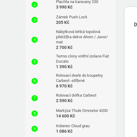
Plachta na karavany 230
3 990 Kč
Zámek Push Lock
205 Kč
D
Nábytková lehká topolová
překližka dekor Ahorn / Javor/
mat
2 700 Kč
Termo clony vnitřní izolace Fiat
Ducato
1 390 Kč
Rolovací dveře do koupelny
Carbest -stříbrné
6 970 Kč
Rolovací dvířka Carbest
2 590 Kč
Markýza Thule Omnistor 4200
14 600 Kč
Koberec Cloud grau
1 086 Kč