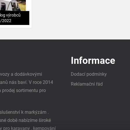
log výrobců
1/2022
Informace
i vozy a dodávkovými
Dodací podmínky
vanů nás baví. V roce 2014
Reklamační řád
a prodej sortimentu pro
slušenství k markýzám .
asné době nabízíme široké
y pro karavany , kempování