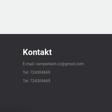
Kontakt
E-mail:
campertech.cz
@
gmail.com
Tel:
724304669
Tel:
724304669