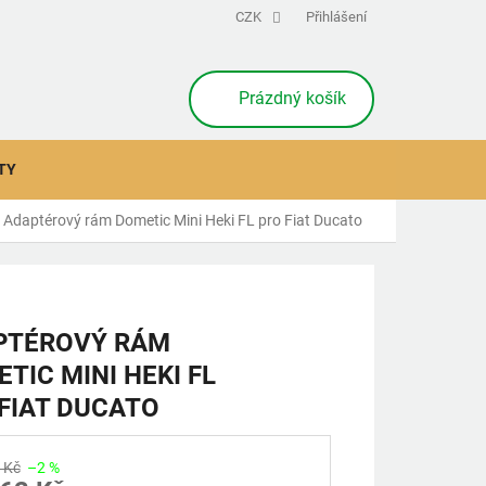
CZK
Přihlášení
NÁKUPNÍ
Prázdný košík
KOŠÍK
TY
Adaptérový rám Dometic Mini Heki FL pro Fiat Ducato
PTÉROVÝ RÁM
TIC MINI HEKI FL
FIAT DUCATO
 Kč
–2 %