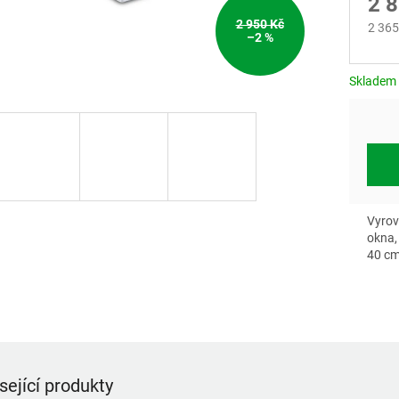
2 
2 950 Kč
2 365
–2 %
Měrn
cena:
Skladem
Vyrov
okna,
40 cm
sející produkty