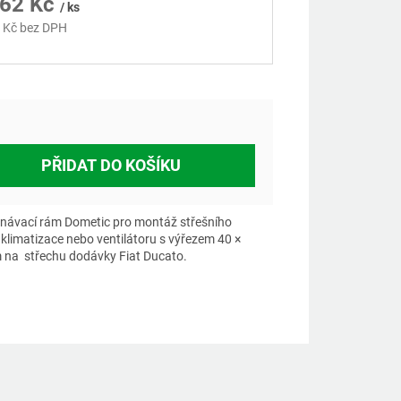
862 Kč
/ ks
 Kč bez DPH
á
PŘIDAT DO KOŠÍKU
návací rám Dometic pro montáž střešního
 klimatizace nebo ventilátoru s výřezem 40 ×
 na střechu dodávky Fiat Ducato.