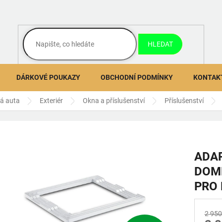
HLEDAT
DÁRKOVÉ POUKAZY
OBCHODNÍ PODMÍNKY
KONTAK
ná auta
Exteriér
Okna a příslušenství
Příslušenství
ADA
DOME
PRO 
2 950