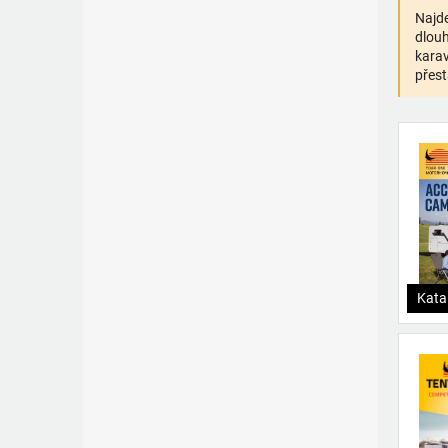
Najde
dlouh
karav
přest
Kata