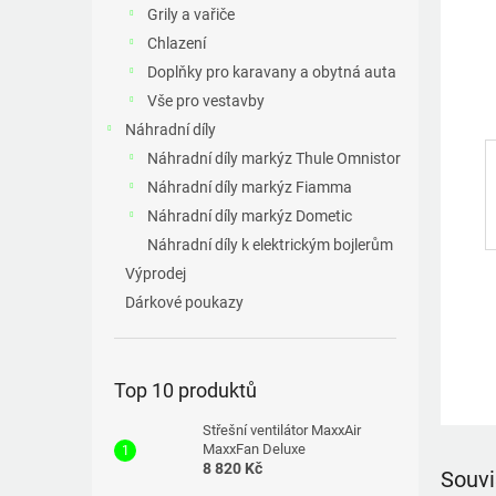
a
Grily a vařiče
n
Chlazení
e
Doplňky pro karavany a obytná auta
l
Vše pro vestavby
Náhradní díly
Náhradní díly markýz Thule Omnistor
Náhradní díly markýz Fiamma
Náhradní díly markýz Dometic
Náhradní díly k elektrickým bojlerům
Výprodej
Dárkové poukazy
Top 10 produktů
Střešní ventilátor MaxxAir
MaxxFan Deluxe
8 820 Kč
Souvi