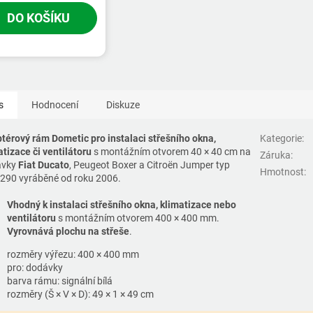
DO KOŠÍKU
s
Hodnocení
Diskuze
térový rám Dometic pro instalaci střešního okna,
Kategorie
:
atizace či ventilátoru
s montážním otvorem 40 × 40 cm na
Záruka
:
ávky
Fiat Ducato
, Peugeot Boxer a Citroën Jumper typ
Hmotnost
:
290 vyráběné od roku 2006.
Vhodný k instalaci střešního okna, klimatizace nebo
ventilátoru
s montážním otvorem 400 × 400 mm.
Vyrovnává plochu na střeše
.
rozměry výřezu: 400 × 400 mm
pro: dodávky
barva rámu: signální bílá
rozměry (Š × V × D): 49 × 1 × 49 cm