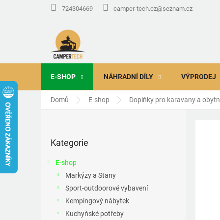
Přejít
724304669
camper-tech.cz@seznam.cz
na
obsah
E-SHOP
NÁHRADNÍ DÍLY
VÝPRODEJ
Domů
E-shop
Doplňky pro karavany a obyt
P
o
Přeskočit
s
Kategorie
kategorie
t
r
E-shop
a
Markýzy a Stany
n
Sport-outdoorové vybavení
n
í
Kempingový nábytek
p
Kuchyňské potřeby