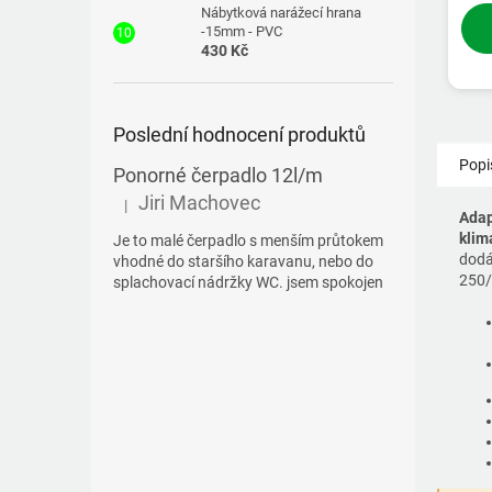
Nábytková narážecí hrana
-15mm - PVC
430 Kč
Poslední hodnocení produktů
Popi
Ponorné čerpadlo 12l/m
Jiri Machovec
|
Hodnocení produktu je 5 z 5 hvězdiček.
Adap
klim
Je to malé čerpadlo s menším průtokem
dod
vhodné do staršího karavanu, nebo do
250/
splachovací nádržky WC. jsem spokojen