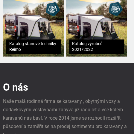
Katalog stanové techniky
Katalog výrobců
Reimo
2021/2022
Z
á
p
O nás
a
t
í
Naše malá rodinná firma se karavany , obytnými vozy a
dodávkovými vestavbami zabývá již řadu let a vše kolem
karavanů nás baví. V roce 2014 jsme se rozhodli rozšířit
působení a zaměřit se na prodej sortimentu pro karavany a