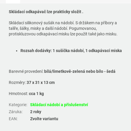
Skládací odkapávač lze prakticky složit .
Skládací silikonový sušák na nádobí. S držákem na příbory a
talíře, šálky, misky a další nádobí. Pogumovanou,
protiskluzovou odkapávací misku lze použít také jako misku.
Rozsah dodávky:
1 sušička nádobí, 1 odkapávací miska
Barevné provedení:
bílá/limetkově-zelená nebo bílo - šedá
Rozměry:
37 x 31 x 13 cm
Hmotnost:
cca 1 kg
Kategorie
:
Skládací nádobí a příslušenství
Záruka
:
2 roky
EAN
:
Zvolte variantu