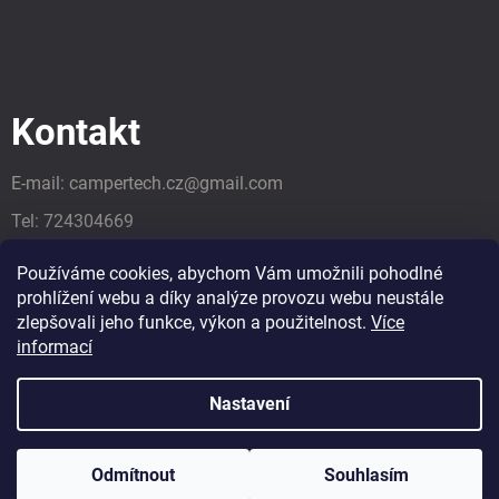
Kontakt
E-mail:
campertech.cz
@
gmail.com
Tel:
724304669
Tel:
724304669
Používáme cookies, abychom Vám umožnili pohodlné
prohlížení webu a díky analýze provozu webu neustále
zlepšovali jeho funkce, výkon a použitelnost.
Více
informací
Nastavení
Odmítnout
Souhlasím