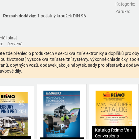
Kategorie
:
Záruka
:
Rozsah dodávky:
1 pojistný kroužek DIN 96
iál:
plast
a:
červená
te zde přehled o produktech v sekci kvalitní elektroniky a doplňků pro o
ou životností, vysoce kvalitní satelitní systémy. výkonné chladničky, spolehl
anů, obytných vozů, dodávek jako je nábytek, sady pro přestavbu dodávek,
avbové díly.
Katalog Reimo Van
Conversions