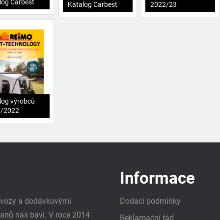
log Carbest
Katalog Carbest
2022/23
log výrobců
1/2022
Informace
i vozy a dodávkovými
Dodací podmínky
vanů nás baví. V roce 2014
Reklamační řád