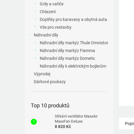
a
Grily a vařiče
n
Chlazení
e
Doplňky pro karavany a obytná auta
l
Vše pro vestavby
Náhradní díly
Náhradní díly markýz Thule Omnistor
Náhradní díly markýz Fiamma
Náhradní díly markýz Dometic
Náhradní díly k elektrickým bojlerům
Výprodej
Dárkové poukazy
Top 10 produktů
Střešní ventilátor MaxxAir
MaxxFan Deluxe
Popi
8 820 Kč