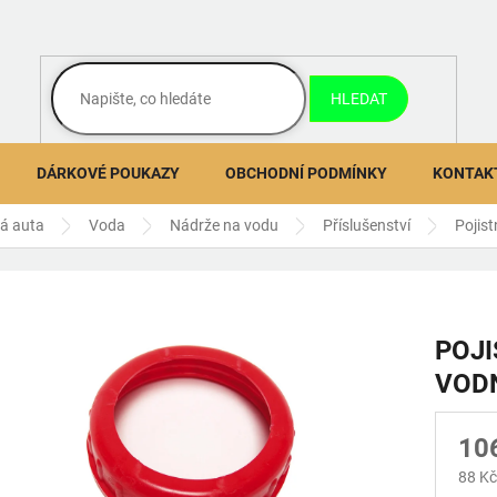
HLEDAT
DÁRKOVÉ POUKAZY
OBCHODNÍ PODMÍNKY
KONTAK
ná auta
Voda
Nádrže na vodu
Příslušenství
Pojist
POJI
VODN
10
88 Kč