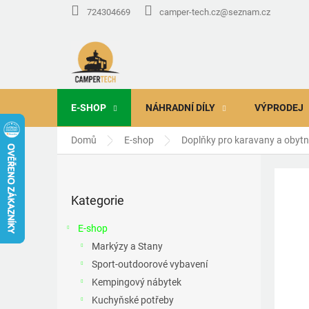
Přejít
724304669
camper-tech.cz@seznam.cz
na
obsah
E-SHOP
NÁHRADNÍ DÍLY
VÝPRODEJ
Domů
E-shop
Doplňky pro karavany a obyt
P
o
Přeskočit
s
Kategorie
kategorie
t
r
E-shop
a
Markýzy a Stany
n
Sport-outdoorové vybavení
n
í
Kempingový nábytek
p
Kuchyňské potřeby