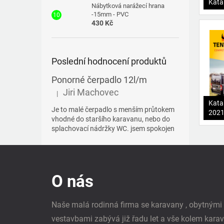
Kata
Nábytková narážecí hrana
-15mm - PVC
430 Kč
Poslední hodnocení produktů
Ponorné čerpadlo 12l/m
Jiri Machovec
|
Hodnocení produktu je 5 z 5 hvězdiček.
Kata
Je to malé čerpadlo s menším průtokem
202
vhodné do staršího karavanu, nebo do
splachovací nádržky WC. jsem spokojen
Z
á
p
O nás
a
t
í
Naše malá rodinná firma se karavany , obytným
vestavbami zabývá již řadu let a vše kolem kara