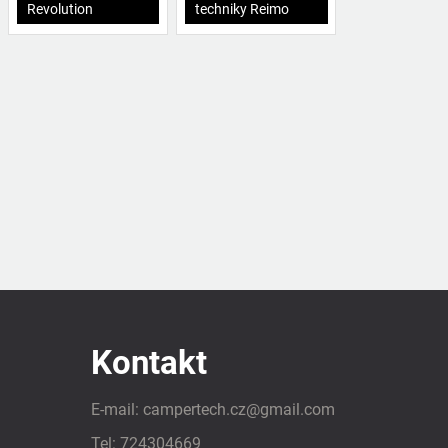
Revolution
techniky Reimo
Kontakt
E-mail:
campertech.cz
@
gmail.com
Tel:
724304669