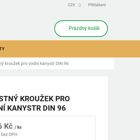
CZK
Přihlášení
NÁKUPNÍ
Prázdný košík
KOŠÍK
TY
ný kroužek pro vodní kanystr DIN 96
STNÝ KROUŽEK PRO
Í KANYSTR DIN 96
6 Kč
/ ks
 bez DPH