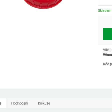
Měrn
cena:
Skladem
Víčko
96mm
Kód p
s
Hodnocení
Diskuze