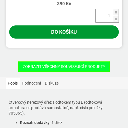
390 Kč
DO KOŠÍKU
ZOBRAZIT VŠECHNY SOUVISEJÍCÍ PRODUKTY
Popis
Hodnocení
Diskuze
Čtvercový nerezový dřez s odtokem typu E (odtoková
armatura se prodává samostatně, např. číslo položky
705065).
Rozsah dodávky:
1 dřez