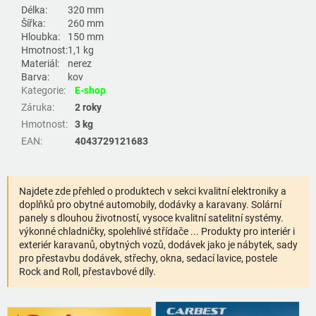
Délka:
320 mm
Šířka:
260 mm
Hloubka:
150 mm
Hmotnost:
1,1 kg
Materiál:
nerez
Barva:
kov
Kategorie
:
E-shop
Záruka
:
2 roky
Hmotnost
:
3 kg
EAN
:
4043729121683
Najdete zde přehled o produktech v sekci kvalitní elektroniky a
doplňků pro obytné automobily, dodávky a karavany. Solární
panely s dlouhou životností, vysoce kvalitní satelitní systémy.
výkonné chladničky, spolehlivé střídače ... Produkty pro interiér i
exteriér karavanů, obytných vozů, dodávek jako je nábytek, sady
pro přestavbu dodávek, střechy, okna, sedací lavice, postele
Rock and Roll, přestavbové díly.