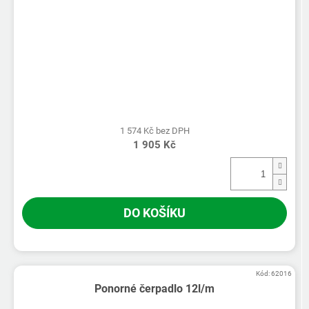
1 574 Kč bez DPH
1 905 Kč
DO KOŠÍKU
Kód:
62016
Ponorné čerpadlo 12l/m