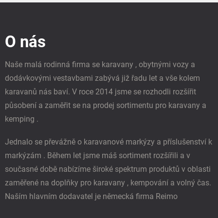
Z
á
p
O nás
a
t
í
Naše malá rodinná firma se karavany , obytnými vozy a
dodávkovými vestavbami zabývá již řadu let a vše kolem
karavanů nás baví. V roce 2014 jsme se rozhodli rozšířit
působení a zaměřit se na prodej sortimentu pro karavany a
kemping .
Jednalo se převážně o karavanové markýzy a příslušenství k
markýzám . Během let jsme máš sortiment rozšířili a v
současné době nabízíme široké spektrum produktů v oblasti
zaměřené na doplňky pro karavany , kempování a volný čas.
Naším hlavním dodavatel je německá firma Reimo