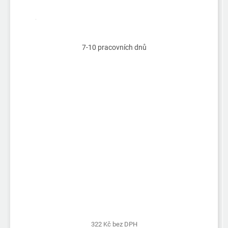
Průměrné
hodnocení
produktu
7-10 pracovních dnů
je
5,0
z
5
hvězdiček.
322 Kč bez DPH