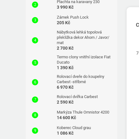
Plachta na karavany 230
3 990 Kč
Zámek Push Lock
205 Kč
C
Nábytková lehká topolová
překližka dekor Ahorn / Javor/
mat
2 700 Kč
7
Termo clony vnitřní izolace Fiat
Ducato
1 390 Kč
Rolovací dveře do koupelny
Carbest -stříbrné
6 970 Kč
Rolovací dvířka Carbest
2 590 Kč
Markýza Thule Omnistor 4200
14 600 Kč
Koberec Cloud grau
1 086 Kč