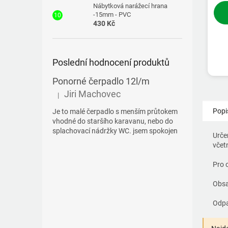
Nábytková narážecí hrana
-15mm - PVC
430 Kč
Poslední hodnocení produktů
Ponorné čerpadlo 12l/m
Jiri Machovec
|
Hodnocení produktu je 5 z 5 hvězdiček.
Popi
Je to malé čerpadlo s menším průtokem
vhodné do staršího karavanu, nebo do
splachovací nádržky WC. jsem spokojen
Urče
včet
Pro 
Obsa
Odpa