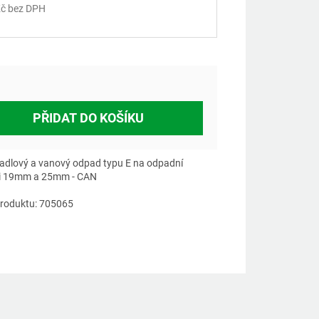
č bez DPH
á
PŘIDAT DO KOŠÍKU
dlový a vanový odpad typu E na odpadní
i 19mm a 25mm - CAN
roduktu: 705065