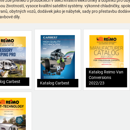
te zde přehled o produktech v sekci kvalitní elektroniky a doplňků pro o
ou životností, vysoce kvalitní satelitní systémy. výkonné chladničky, spolehl
anů, obytných vozů, dodávek jako je nábytek, sady pro přestavbu dodávek,
avbové díly.
Katalog Reimo Van
Conversions
log Carbest
Katalog Carbest
2022/23