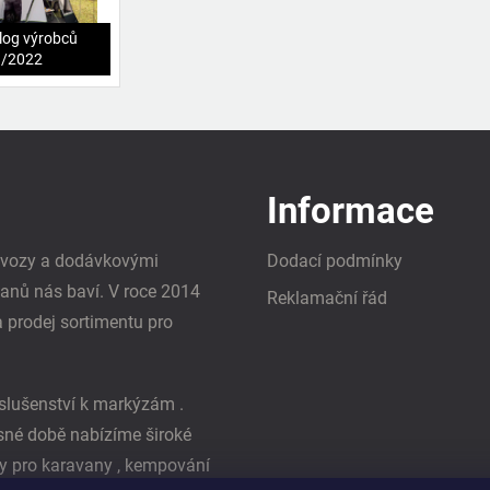
log výrobců
1/2022
Informace
i vozy a dodávkovými
Dodací podmínky
vanů nás baví. V roce 2014
Reklamační řád
a prodej sortimentu pro
slušenství k markýzám .
asné době nabízíme široké
y pro karavany , kempování