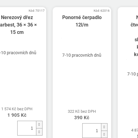
Kód:
70117
Kód:
62016
Nerezový dřez
Ponorné čerpadlo
arbest, 36 × 36 ×
12l/m
čtv
15 cm
s
Průměrné
hodnocení
-10 pracovních dnů
k
produktu
7-10 pracovních dnů
je
5,0
z
7-10 
5
hvězdiček.
1 574 Kč bez DPH
322 Kč bez DPH
1 905 Kč
390 Kč
4 8