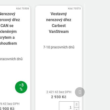
Kód:
70508
Kód:
70573
Nerezový
Vestavný
ercový dřez
nerezový dřez
CAN se
Carbest
kleněným
VanStream
krytem a
ohoutkem
7-10 pracovních dnů
pracovních dnů
–3
%
Další
2 421 Kč bez DPH
produkt
2 930 Kč
76 Kč bez DPH
5 900 Kč