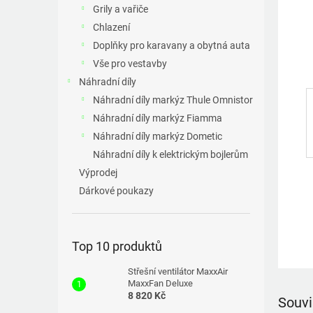
a
Grily a vařiče
n
Chlazení
e
Doplňky pro karavany a obytná auta
l
Vše pro vestavby
Náhradní díly
Náhradní díly markýz Thule Omnistor
Náhradní díly markýz Fiamma
Náhradní díly markýz Dometic
Náhradní díly k elektrickým bojlerům
Výprodej
Dárkové poukazy
Top 10 produktů
Střešní ventilátor MaxxAir
MaxxFan Deluxe
8 820 Kč
Souvi