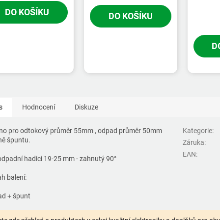
DO KOŠÍKU
DO KOŠÍKU
D
s
Hodnocení
Diskuze
no pro odtokový průměr 55mm , odpad průměr 50mm
Kategorie
:
ně špuntu.
Záruka
:
EAN
:
odpadní hadici 19-25 mm - zahnutý 90°
h balení:
d + špunt