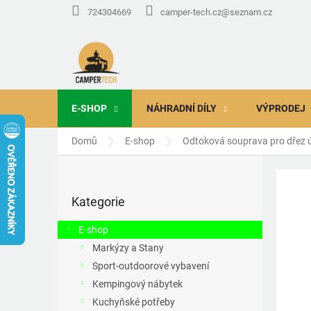
Přejít
724304669
camper-tech.cz@seznam.cz
na
obsah
E-SHOP
NÁHRADNÍ DÍLY
VÝPRODEJ
Domů
E-shop
Odtoková souprava pro dřez 
P
o
Přeskočit
s
Kategorie
kategorie
t
r
E-shop
a
Markýzy a Stany
n
Sport-outdoorové vybavení
n
í
Kempingový nábytek
p
Kuchyňské potřeby