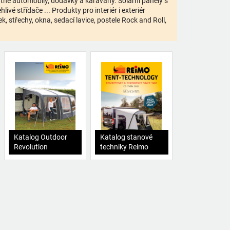
bytné automobily, dodávky a karavany. Solární panely s
ivé střídače ... Produkty pro interiér i exteriér
 střechy, okna, sedací lavice, postele Rock and Roll,
Katalog Outdoor
Katalog stanové
Revolution
techniky Reimo