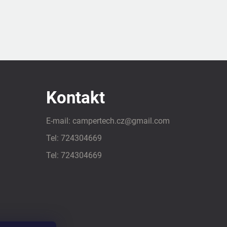
Kontakt
E-mail:
campertech.cz
@
gmail.com
Tel:
724304669
Tel:
724304669