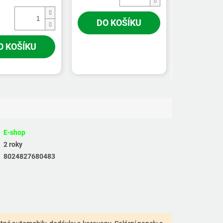
DO KOŠÍKU
O KOŠÍKU
E-shop
2 roky
8024827680483