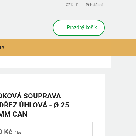
CZK
Přihlášení
NÁKUPNÍ
Prázdný košík
KOŠÍK
TY
OKOVÁ SOUPRAVA
DŘEZ ÚHLOVÁ - Ø 25
 MM CAN
0 Kč
/ ks