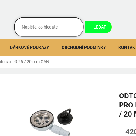
HLEDAT
DÁRKOVÉ POUKAZY
OBCHODNÍ PODMÍNKY
KONTAK
úhlová - Ø 25 / 20 mm CAN
ODT
PRO 
/ 20
42