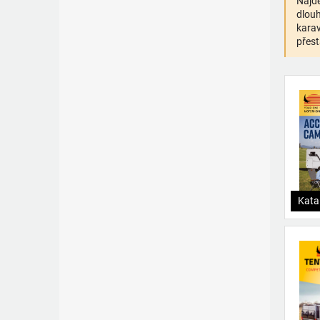
Najde
dlouh
karav
přest
Kata