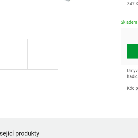
347 K
Měrn
cena:
Skladem
Umyva
hadic
Kód p
sející produkty