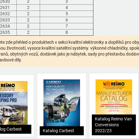
2630
2
3
2631
2
4
2632
2
5
2633
2
6
2634
2
7
2635
2
8
te zde přehled o produktech v sekci kvalitní elektroniky a doplňků pro o
ou životností, vysoce kvalitní satelitní systémy. výkonné chladničky, spolehl
anů, obytných vozů, dodávek jako je nábytek, sady pro přestavbu dodávek,
avbové díly.
Katalog Reimo Van
Conversions
log Carbest
Katalog Carbest
2022/23