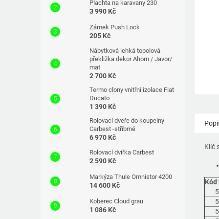
Plachta na karavany 230
3 990 Kč
Zámek Push Lock
205 Kč
Nábytková lehká topolová
překližka dekor Ahorn / Javor/
mat
2 700 Kč
Termo clony vnitřní izolace Fiat
Ducato
1 390 Kč
Rolovací dveře do koupelny
Popi
Carbest -stříbrné
6 970 Kč
Klíč
Rolovací dvířka Carbest
2 590 Kč
Markýza Thule Omnistor 4200
Kód 
14 600 Kč
5
Koberec Cloud grau
5
1 086 Kč
5