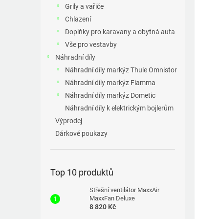
a
Grily a vařiče
n
Chlazení
e
Doplňky pro karavany a obytná auta
l
Vše pro vestavby
Náhradní díly
Náhradní díly markýz Thule Omnistor
Náhradní díly markýz Fiamma
Náhradní díly markýz Dometic
Náhradní díly k elektrickým bojlerům
Výprodej
Dárkové poukazy
Top 10 produktů
Střešní ventilátor MaxxAir
MaxxFan Deluxe
8 820 Kč