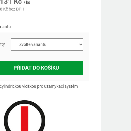
131 Kč
/ ks
8 Kč
bez DPH
á
riantu
nty
PŘIDAT DO KOŠÍKU
s cylindrickou vložkou pro uzamykací systém