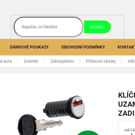
HLEDAT
DÁRKOVÉ POUKAZY
OBCHODNÍ PODMÍNKY
KONTAK
ná auta
Exteriér
Zabezpečení
Přídavné zámky
Klí
KLÍČ
UZA
ZADI
od 13