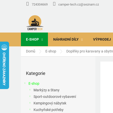
Přejít
724304669
camper-tech.cz@seznam.cz
na
obsah
E-SHOP
NÁHRADNÍ DÍLY
VÝPRODEJ
Domů
E-shop
Doplňky pro karavany a obyt
P
o
Přeskočit
s
Kategorie
kategorie
t
r
E-shop
a
Markýzy a Stany
n
Sport-outdoorové vybavení
n
í
Kempingový nábytek
p
Kuchyňské potřeby