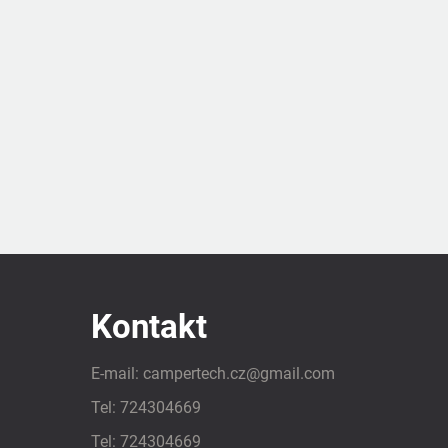
Kontakt
E-mail:
campertech.cz
@
gmail.com
Tel:
724304669
Tel:
724304669