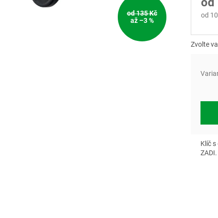
od
od 135 Kč
od
10
až –3 %
Měrn
cena:
Zvolte va
Varia
Klíč 
ZADI.