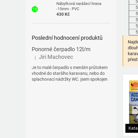
5
Nábytková narážecí hrana
5
-15mm - PVC
5
430 Kč
5
5
5
Poslední hodnocení produktů
Najde
dlouh
Ponorné čerpadlo 12l/m
karav
Jiri Machovec
|
Hodnocení produktu je 5 z 5 hvězdiček.
přest
Je to malé čerpadlo s menším průtokem
vhodné do staršího karavanu, nebo do
splachovací nádržky WC. jsem spokojen
Kata