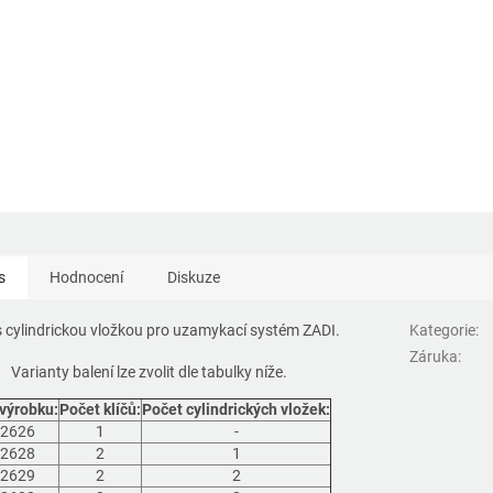
s
Hodnocení
Diskuze
 s cylindrickou vložkou pro uzamykací systém ZADI.
Kategorie
:
Záruka
:
Varianty balení lze zvolit dle tabulky níže.
výrobku:
Počet klíčů:
Počet cylindrických vložek:
2626
1
-
2628
2
1
2629
2
2