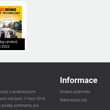
log výrobců
1/2022
Informace
i vozy a dodávkovými
Dodací podmínky
vanů nás baví. V roce 2014
Reklamační řád
a prodej sortimentu pro