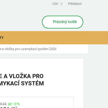
CZK
Přihlášení
NÁKUPNÍ
Prázdný košík
KOŠÍK
TY
če a vložka pro uzamykací systém ZADI
E A VLOŽKA PRO
MYKACÍ SYSTÉM
5 Kč
až –3 %