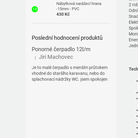
Nábytková narážecí hrana
2 ro
-15mm - PVC
Odní
430 Kč
Snad
Elek
Spol
Moni
Poslední hodnocení produktů
Ener
Jedn
Ponorné čerpadlo 12l/m
Jiri Machovec
|
Hodnocení produktu je 5 z 5 hvězdiček.
Je to malé čerpadlo s menším průtokem
Tech
vhodné do staršího karavanu, nebo do
splachovací nádržky WC. jsem spokojen