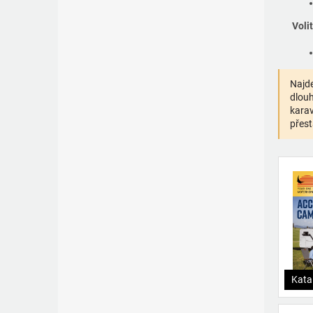
Voli
Najde
dlouh
karav
přest
Kata