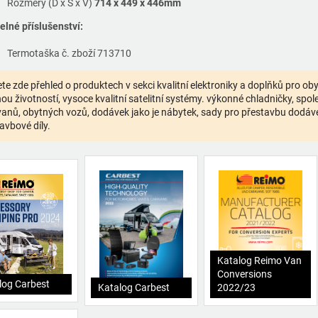
Rozměry (D x Š x V)
714 x 449 x 446mm
telné příslušenství:
Termotaška č. zboží 713710
te zde přehled o produktech v sekci kvalitní elektroniky a doplňků pro o
ou životností, vysoce kvalitní satelitní systémy. výkonné chladničky, spolehl
anů, obytných vozů, dodávek jako je nábytek, sady pro přestavbu dodávek,
avbové díly.
Katalog Reimo Van
Conversions
log Carbest
Katalog Carbest
2022/23