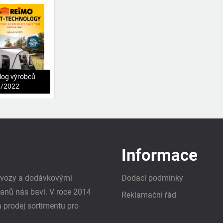
log výrobců
1/2022
Informace
i vozy a dodávkovými
Dodací podmínky
vanů nás baví. V roce 2014
Reklamační řád
a prodej sortimentu pro