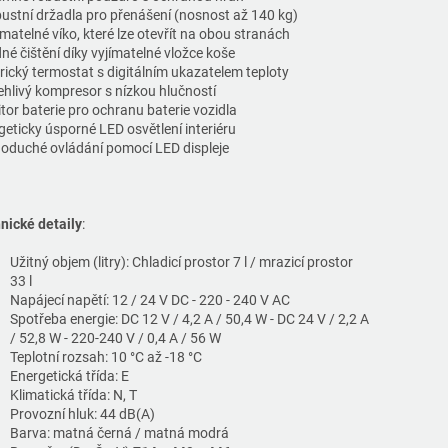
bustní držadla pro přenášení (nosnost až 140 kg)
matelné víko, které lze otevřít na obou stranách
né čištění díky vyjímatelné vložce koše
trický termostat s digitálním ukazatelem teploty
ehlivý kompresor s nízkou hlučností
tor baterie pro ochranu baterie vozidla
geticky úsporné LED osvětlení interiéru
oduché ovládání pomocí LED displeje
nické detaily
:
Užitný objem (litry): Chladicí prostor 7 l / mrazicí prostor
33 l
Napájecí napětí: 12 / 24 V DC - 220 - 240 V AC
Spotřeba energie: DC 12 V / 4,2 A / 50,4 W - DC 24 V / 2,2 A
/ 52,8 W - 220-240 V / 0,4 A / 56 W
Teplotní rozsah: 10 °C až -18 °C
Energetická třída: E
Klimatická třída: N, T
Provozní hluk: 44 dB(A)
Barva: matná černá / matná modrá