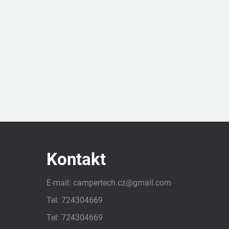
Kontakt
E-mail:
campertech.cz
@
gmail.com
Tel:
724304669
Tel:
724304669