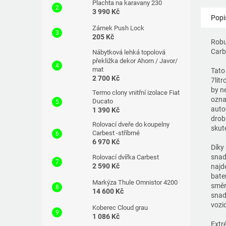
Plachta na karavany 230
3 990 Kč
Popi
Zámek Push Lock
205 Kč
Robu
Carb
Nábytková lehká topolová
překližka dekor Ahorn / Javor/
mat
Tato
2 700 Kč
7lit
by n
Termo clony vnitřní izolace Fiat
ozna
Ducato
auto
1 390 Kč
drob
Rolovací dveře do koupelny
skut
Carbest -stříbrné
6 970 Kč
Díky
snad
Rolovací dvířka Carbest
2 590 Kč
najd
bater
Markýza Thule Omnistor 4200
směr
14 600 Kč
snad
vozid
Koberec Cloud grau
1 086 Kč
Extr