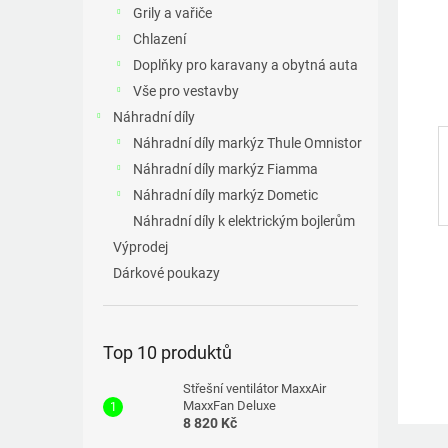
a
Grily a vařiče
n
Chlazení
e
Doplňky pro karavany a obytná auta
l
Vše pro vestavby
Náhradní díly
Náhradní díly markýz Thule Omnistor
Náhradní díly markýz Fiamma
Náhradní díly markýz Dometic
Náhradní díly k elektrickým bojlerům
Výprodej
Dárkové poukazy
Top 10 produktů
Střešní ventilátor MaxxAir
MaxxFan Deluxe
8 820 Kč