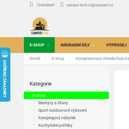
Přejít
724304669
camper-tech.cz@seznam.cz
na
obsah
E-SHOP
NÁHRADNÍ DÍLY
VÝPRODEJ
Domů
E-shop
Kompresorový chladicí box Ca
P
o
Přeskočit
s
Kategorie
kategorie
t
r
E-shop
a
Markýzy a Stany
n
Sport-outdoorové vybavení
n
í
Kempingový nábytek
p
Kuchyňské potřeby