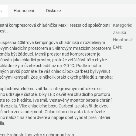
s
Hodnocení
Diskuze
stní kompresorová chladnička MaxiFreezer od společnosti
Kategorie
:
est .
Záruka
:
Hmotnost
:
 úspěšná 40litrová kempingová chladnička s rozděleným
EAN
:
rovým chladicím prostorem a 34litrovým mrazicím prostorem
eměla být žádoucí. Menší prostor nad kompresorem je
čován jako chladicí prostor, protože větší část této chytré
chladničky můžete ochladit až na -20 °C. Podle mnoha
ných prvků poznáte, že váš chladicí box Carbest byl vyvinut
ečnými kempaři. Zde je několik praktických příkladů z mnoha:
 oplachovatelnému vnitřku s integrovaným odtokem se
no udržuje v čistotě. Díky LED osvětlení chladicího prostoru
ete to, co hledáte, i ve tmě. Vestavěný monitor baterie chrání
ii vozidla. Víko chladicího boxu Carbest lze otevřít do dvou
ů nebo zcela odejmout. Chladicí box do auta tak můžete
no naložit na zadní dveře a nápoje opět vyndat přes interiér
la.
émně robustní pouzdro s ochranou hran