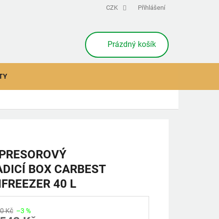
CZK
Přihlášení
NÁKUPNÍ
Prázdný košík
KOŠÍK
TY
PRESOROVÝ
DICÍ BOX CARBEST
FREEZER 40 L
0 Kč
–3 %