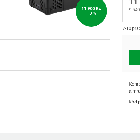
11
11 900 Kč
9 540
–3 %
Měrn
cena:
7-10 pra
Kompr
a mra
Kód p