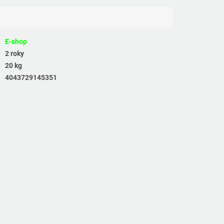
E-shop
2 roky
20 kg
4043729145351