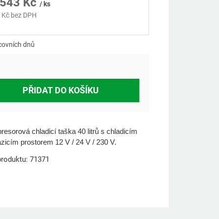
 543 Kč
/ ks
 Kč bez DPH
á
covních dnů
PŘIDAT DO KOŠÍKU
esorová chladicí taška 40 litrů s chladicím
zicím prostorem 12 V / 24 V / 230 V.
roduktu: 71371