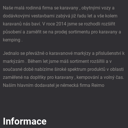
í
Naše malá rodinná firma se karavany , obytnými vozy a
dodávkovými vestavbami zabývá již řadu let a vše kolem
karavanů nás baví. V roce 2014 jsme se rozhodli rozšířit
působení a zaměřit se na prodej sortimentu pro karavany a
kemping .
Jednalo se převážně o karavanové markýzy a příslušenství k
markýzám . Během let jsme máš sortiment rozšířili a v
současné době nabízíme široké spektrum produktů v oblasti
zaměřené na doplňky pro karavany , kempování a volný čas.
Naším hlavním dodavatel je německá firma Reimo
Informace