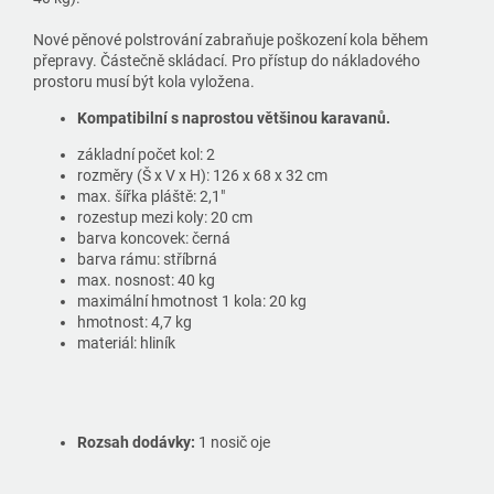
Nové pěnové polstrování zabraňuje poškození kola během
přepravy. Částečně skládací. Pro přístup do nákladového
prostoru musí být kola vyložena.
Kompatibilní s naprostou většinou karavanů.
základní počet kol: 2
rozměry (Š x V x H): 126 x 68 x 32 cm
max. šířka pláště: 2,1"
rozestup mezi koly: 20 cm
barva koncovek: černá
barva rámu: stříbrná
max. nosnost: 40 kg
maximální hmotnost 1 kola: 20 kg
hmotnost: 4,7 kg
materiál: hliník
Rozsah dodávky:
1 nosič oje