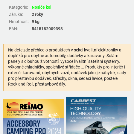
Kategorie
:
Nosiče kol
Záruka
:
2 roky
Hmotnost
:
9 kg
EAN
:
5415182009393
Najdete zde přehled o produktech v sekci kvalitní elektroniky a
doplňků pro obytné automobily, dodávky a karavany. Solární
panely s dlouhou životností, vysoce kvalitní satelitní systémy.
výkonné chladničky, spolehlivé střídače ... Produkty pro interiér i
exteriér karavanů, obytných vozů, dodávek jako je nábytek, sady
pro přestavbu dodávek, střechy, okna, sedací lavice, postele
Rock and Roll, přestavbové díly.