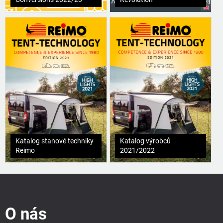
Katalog stanové techniky
Katalog výrobců
Reimo
2021/2022
Z
á
p
O nás
a
t