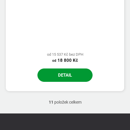
od 15 537 Kč bez DPH
18 800 Kč
od
DETAIL
11
položek celkem
O
v
l
Z
á
á
d
p