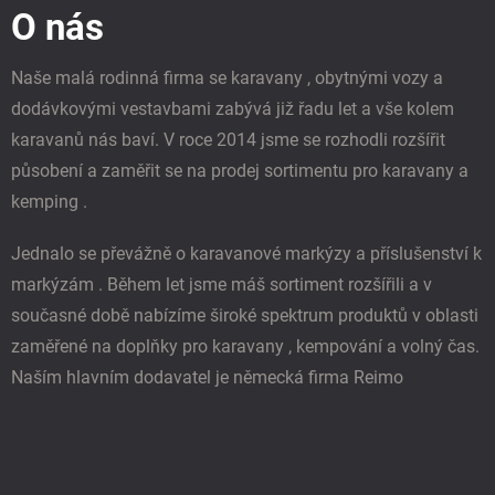
a
O nás
a
c
t
í
í
p
Naše malá rodinná firma se karavany , obytnými vozy a
r
dodávkovými vestavbami zabývá již řadu let a vše kolem
v
k
karavanů nás baví. V roce 2014 jsme se rozhodli rozšířit
y
působení a zaměřit se na prodej sortimentu pro karavany a
v
ý
kemping .
p
i
Jednalo se převážně o karavanové markýzy a příslušenství k
s
u
markýzám . Během let jsme máš sortiment rozšířili a v
současné době nabízíme široké spektrum produktů v oblasti
zaměřené na doplňky pro karavany , kempování a volný čas.
Naším hlavním dodavatel je německá firma Reimo