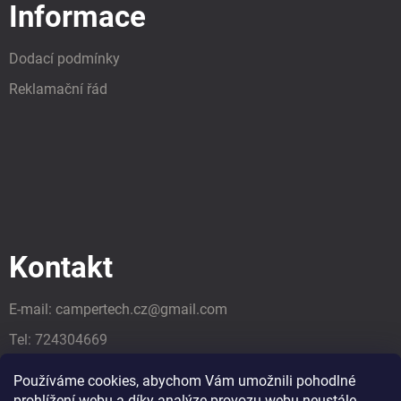
Informace
Dodací podmínky
Reklamační řád
Kontakt
E-mail:
campertech.cz
@
gmail.com
Tel:
724304669
Tel:
724304669
Používáme cookies, abychom Vám umožnili pohodlné
prohlížení webu a díky analýze provozu webu neustále