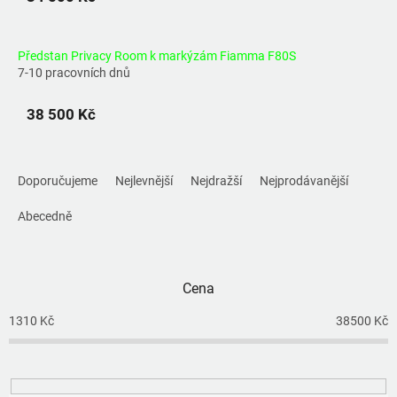
Předstan Privacy Room k markýzám Fiamma F80S
7-10 pracovních dnů
38 500 Kč
Ř
a
Doporučujeme
Nejlevnější
Nejdražší
Nejprodávanější
z
e
Abecedně
n
í
p
Cena
r
o
1310
Kč
38500
Kč
d
u
k
t