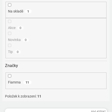
ů
Na skladě
1
Akce
0
Novinka
0
Tip
0
Značky
Fiamma
11
Položek k zobrazení:
11
V
Kód:
435042