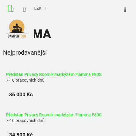
Přejít
NÁKUPNÍ
na
CZK
obsah
KOŠÍK
FIAMMA
Nejprodávanější
Předstan Privacy Room k markýzám Fiamma F80S
7-10 pracovních dnů
36 000 Kč
Předstan Privacy Room k markýzám Fiamma F80S
7-10 pracovních dnů
34 500 Kč