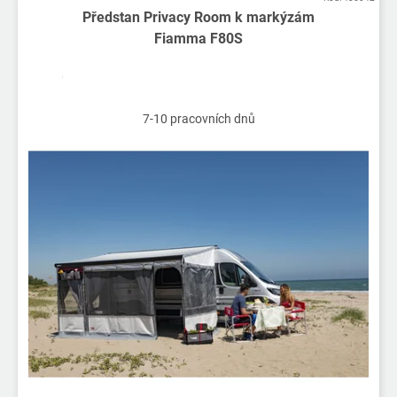
ý
Předstan Privacy Room k markýzám
p
Fiamma F80S
i
s
p
r
7-10 pracovních dnů
o
d
u
k
t
ů