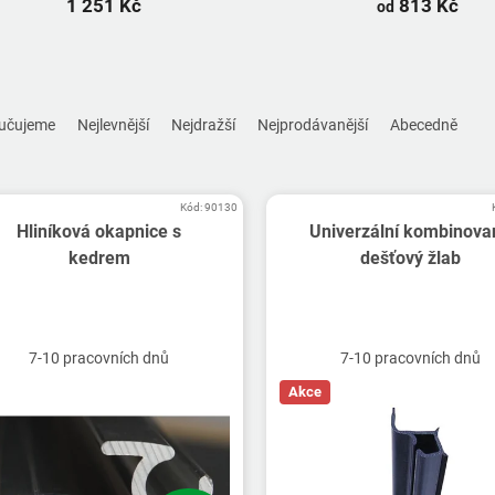
1 251 Kč
813 Kč
od
učujeme
Nejlevnější
Nejdražší
Nejprodávanější
Abecedně
Kód:
90130
Hliníková okapnice s
Univerzální kombinova
kedrem
dešťový žlab
7-10 pracovních dnů
7-10 pracovních dnů
Akce