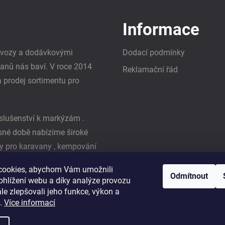
Informace
i vozy a dodávkovými
Dodací podmínky
vanů nás baví. V roce 2014
Reklamační řád
a prodej sortimentu pro
slušenství k markýzám .
asné době nabízíme široké
y pro karavany , kempování
ká firma Reimo
cookies, abychom Vám umožnili
Odmítnout
ohlížení webu a díky analýze provozu
e zlepšovali jeho funkce, výkon a
t.
Více informací