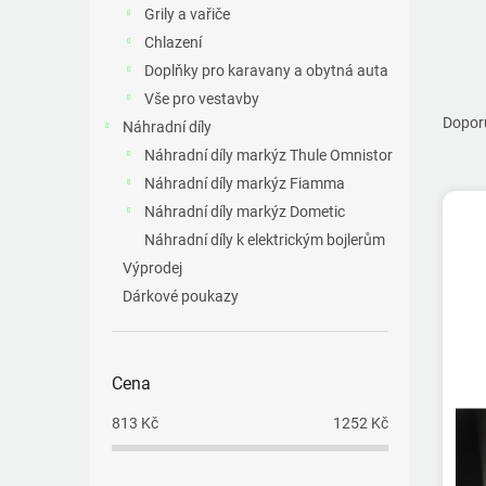
a
Grily a vařiče
n
Chlazení
e
Doplňky pro karavany a obytná auta
l
Ř
Vše pro vestavby
a
Dopor
Náhradní díly
z
Náhradní díly markýz Thule Omnistor
e
Náhradní díly markýz Fiamma
V
n
ý
Náhradní díly markýz Dometic
í
p
p
Náhradní díly k elektrickým bojlerům
i
r
Výprodej
s
o
Dárkové poukazy
p
d
r
u
o
k
d
t
Cena
u
ů
813
Kč
1252
Kč
k
t
ů