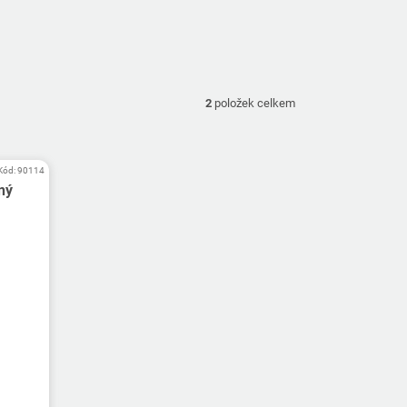
2
položek celkem
Kód:
90114
ný