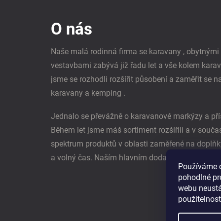
á
p
O nás
a
t
í
Naše malá rodinná firma se karavany , obytným
vestavbami zabývá již řadu let a vše kolem kara
jsme se rozhodli rozšířit působení a zaměřit se n
karavany a kemping .
Jednalo se převážně o karavanové markýzy a pří
Během let jsme máš sortiment rozšířili a v souč
spektrum produktů v oblasti zaměřené na doplňk
a volný čas. Naším hlavním dodavatel je němec
Používáme 
pohodlné pr
webu neustál
použitelnos