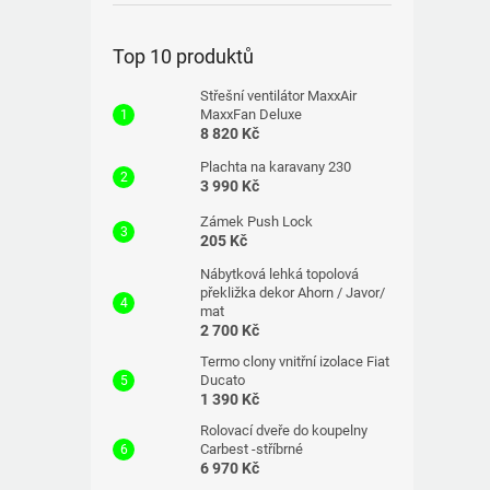
Top 10 produktů
Střešní ventilátor MaxxAir
MaxxFan Deluxe
8 820 Kč
Plachta na karavany 230
3 990 Kč
Zámek Push Lock
205 Kč
Nábytková lehká topolová
překližka dekor Ahorn / Javor/
mat
2 700 Kč
Termo clony vnitřní izolace Fiat
Ducato
1 390 Kč
Rolovací dveře do koupelny
Carbest -stříbrné
6 970 Kč