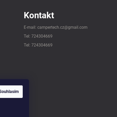
Kontakt
E-mail:
campertech.cz
@
gmail.com
Tel:
724304669
Tel:
724304669
Souhlasím