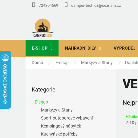
Přejít
724304669
camper-tech.cz@seznam.cz
na
obsah
E-SHOP
NÁHRADNÍ DÍLY
VÝPRODEJ
Domů
E-shop
Markýzy a Stany
Doplňk
P
o
VE
Přeskočit
s
Kategorie
kategorie
t
r
Nejpr
E-shop
a
Markýzy a Stany
n
Hliník
Sport-outdoorové vybavení
n
7-10 
í
Kempingový nábytek
p
Kuchyňské potřeby