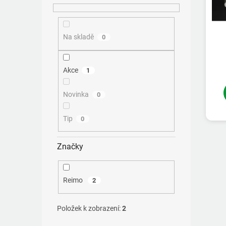
Na skladě
0
Akce
1
Novinka
0
Tip
0
Značky
Reimo
2
Položek k zobrazení:
2