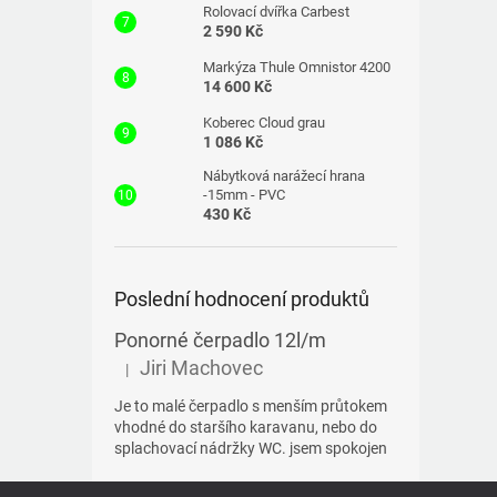
Rolovací dvířka Carbest
2 590 Kč
Markýza Thule Omnistor 4200
14 600 Kč
Koberec Cloud grau
1 086 Kč
Nábytková narážecí hrana
-15mm - PVC
430 Kč
Poslední hodnocení produktů
Ponorné čerpadlo 12l/m
Jiri Machovec
|
Hodnocení produktu je 5 z 5 hvězdiček.
Je to malé čerpadlo s menším průtokem
vhodné do staršího karavanu, nebo do
splachovací nádržky WC. jsem spokojen
Z