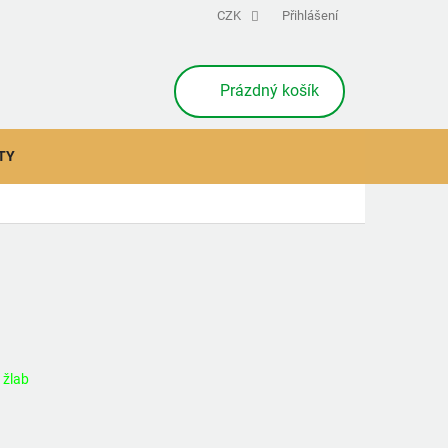
CZK
Přihlášení
NÁKUPNÍ
Prázdný košík
KOŠÍK
TY
 žlab