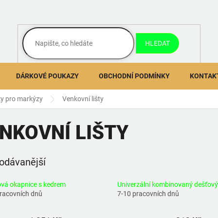
HLEDAT
DÁRKOVÉ POUKAZY
OBCHODNÍ PODMÍNKY
KONTAK
y pro markýzy
Venkovní lišty
NKOVNÍ LIŠTY
odávanější
ová okapnice s kedrem
Univerzální kombinovaný dešťový
pracovních dnů
7-10 pracovních dnů