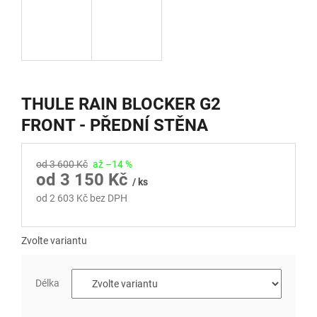
THULE RAIN BLOCKER G2
FRONT - PŘEDNÍ STĚNA
od 3 600 Kč
až –14 %
od
3 150 Kč
/ ks
od
2 603 Kč
bez DPH
Měrná
cena:
Zvolte variantu
Délka