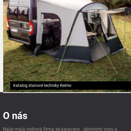
Katalog stanové techniky Reimo
Z
á
p
O nás
a
t
í
Naše malá rodinná firma se karavany , obytnými vozy a