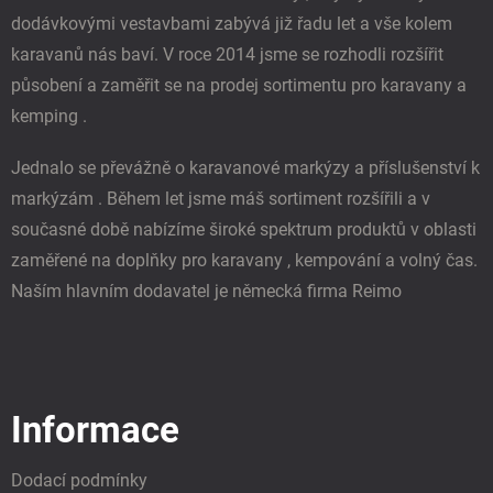
dodávkovými vestavbami zabývá již řadu let a vše kolem
karavanů nás baví. V roce 2014 jsme se rozhodli rozšířit
působení a zaměřit se na prodej sortimentu pro karavany a
kemping .
Jednalo se převážně o karavanové markýzy a příslušenství k
markýzám . Během let jsme máš sortiment rozšířili a v
současné době nabízíme široké spektrum produktů v oblasti
zaměřené na doplňky pro karavany , kempování a volný čas.
Naším hlavním dodavatel je německá firma Reimo
Informace
Dodací podmínky