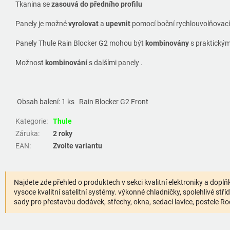
Tkanina se
zasouvá do předního profilu
Panely je možné
vyrolovat
a
upevnit
pomocí boční rychlouvolňovací 
Panely Thule Rain Blocker G2 mohou být
kombinovány
s praktický
Možnost
kombinování
s dalšími panely .
Obsah balení: 1 ks
Rain Blocker G2 Front
Kategorie
:
Thule
Záruka
:
2 roky
EAN
:
Zvolte variantu
Najdete zde přehled o produktech v sekci kvalitní elektroniky a dopl
vysoce kvalitní satelitní systémy. výkonné chladničky, spolehlivé stří
sady pro přestavbu dodávek, střechy, okna, sedací lavice, postele Roc