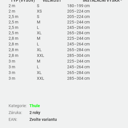
TYP (VÝSUV)
VELIKOST
INSTALAČNÍ VÝŠKA *
2 m
S
180–199 cm
2 m
XS
205–224 cm
2,5 m
S
205–224 cm
2,5 m
M
225–244 cm
2,5 m
L
245–264 cm
2,5 m
XL
265–284 cm
2,8 m
M
225–244 cm
2,8 m
L
245–264 cm
2,8 m
XL
265–284 cm
2,8 m
XXL
285–304 cm
3 m
M
225–244 cm
3 m
L
245–264 cm
3 m
XL
265–284 cm
3 m
XXL
285–304 cm
Kategorie
:
Thule
Záruka
:
2 roky
EAN
:
Zvolte variantu