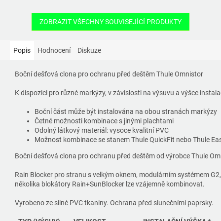
ZOBRAZIT VŠECHNY SOUVISEJÍCÍ PRODUKTY
Popis
Hodnocení
Diskuze
Boční dešťová clona pro ochranu před deštěm Thule Omnistor
K dispozici pro různé markýzy, v závislosti na výsuvu a výšce instal
Boční část může být instalována na obou stranách markýzy
Četné možnosti kombinace s jinými plachtami
Odolný látkový materiál: vysoce kvalitní PVC
Možnost kombinace se stanem Thule QuickFit nebo Thule Ea
Boční dešťová clona pro ochranu před deštěm od výrobce Thule Om
Rain Blocker pro stranu s velkým oknem, modulárním systémem G2,
několika blokátory Rain+SunBlocker lze vzájemně kombinovat.
Vyrobeno ze silné PVC tkaniny. Ochrana před slunečními paprsky.