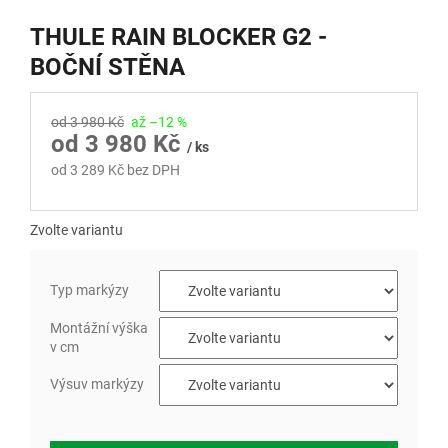
THULE RAIN BLOCKER G2 -
BOČNÍ STĚNA
od 3 980 Kč
až –12 %
od
3 980 Kč
/ ks
od
3 289 Kč
bez DPH
Měrná
cena:
Zvolte variantu
Typ markýzy
Montážní výška
v cm
Výsuv markýzy