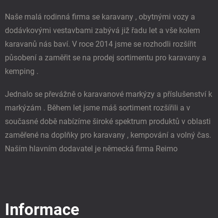
t
í
Naše malá rodinná firma se karavany , obytnými vozy a
dodávkovými vestavbami zabývá již řadu let a vše kolem
karavanů nás baví. V roce 2014 jsme se rozhodli rozšířit
působení a zaměřit se na prodej sortimentu pro karavany a
kemping .
Jednalo se převážně o karavanové markýzy a příslušenství k
markýzám . Během let jsme máš sortiment rozšířili a v
současné době nabízíme široké spektrum produktů v oblasti
zaměřené na doplňky pro karavany , kempování a volný čas.
Naším hlavním dodavatel je německá firma Reimo
Informace