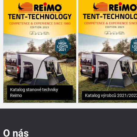
Katalog stanové techniky
Reimo
Katalog výrobců 2021/202
Z
á
p
O nás
a