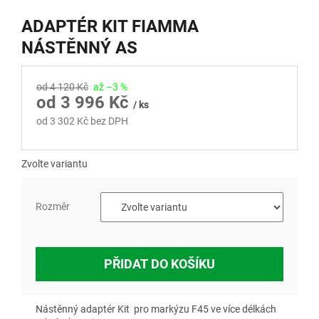
ADAPTÉR KIT FIAMMA
NÁSTĚNNÝ AS
od 4 120 Kč
až –3 %
od
3 996 Kč
/ ks
od
3 302 Kč
bez DPH
Měrná
cena:
Zvolte variantu
Rozměr
PŘIDAT DO KOŠÍKU
Nástěnný adaptér Kit pro markýzu F45 ve více délkách