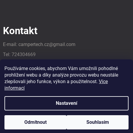
Kontakt
E-mail:
campertech.cz
@
gmail.com
Tel:
724304669
Tel:
724304669
Používáme cookies, abychom Vám umožnili pohodlné
prohlížení webu a díky analýze provozu webu neustále
zlepšovali jeho funkce, výkon a použitelnost.
Více
informací
Nastavení
Odmítnout
Souhlasím