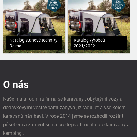
Katalog stanové techniky
Katalog výrobců
Reimo
2021/2022
Z
á
p
O nás
a
t
í
Naše malá rodinná firma se karavany , obytnými vozy a
dodávkovými vestavbami zabývá již řadu let a vše kolem
karavanů nás baví. V roce 2014 jsme se rozhodli rozšířit
působení a zaměřit se na prodej sortimentu pro karavany a
kemping .