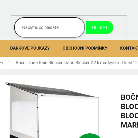
HLEDAT
DÁRKOVÉ POUKAZY
OBCHODNÍ PODMÍNKY
KONTAK
zy
Boční clona Rain Blocker stanu Blocker G2 k markýzám Thule 1
BOČN
BLO
BLOC
MAR