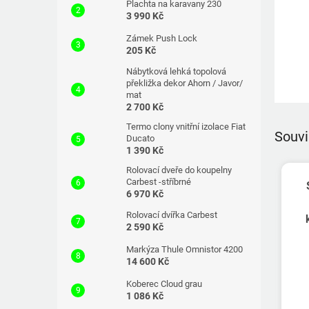
Plachta na karavany 230
3 990 Kč
Zámek Push Lock
205 Kč
Nábytková lehká topolová
překližka dekor Ahorn / Javor/
mat
2 700 Kč
Termo clony vnitřní izolace Fiat
Souvi
Ducato
1 390 Kč
Rolovací dveře do koupelny
Carbest -stříbrné
6 970 Kč
Rolovací dvířka Carbest
2 590 Kč
Markýza Thule Omnistor 4200
14 600 Kč
Koberec Cloud grau
1 086 Kč