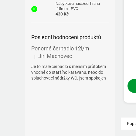
Nábytková narážecí hrana
-15mm - PVC
430 Kč
Poslední hodnocení produktů
Ponorné čerpadlo 12l/m
Jiri Machovec
|
Hodnocení produktu je 5 z 5 hvězdiček.
Je to malé čerpadlo s menším průtokem
vhodné do staršího karavanu, nebo do
splachovací nádržky WC. jsem spokojen
Popi