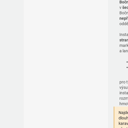
Bočn
v
še
Bočn
nepř
oddě
Inst
stra
mark
a lan
pro 
výsu
inst
rozm
hmo
Najde
dlouh
karav