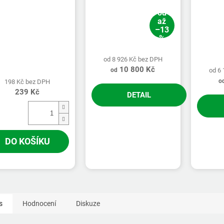
od
až
–13
%
od 8 926 Kč bez DPH
10 800 Kč
od 6
od
o
198 Kč bez DPH
239 Kč
DETAIL
DO KOŠÍKU
s
Hodnocení
Diskuze