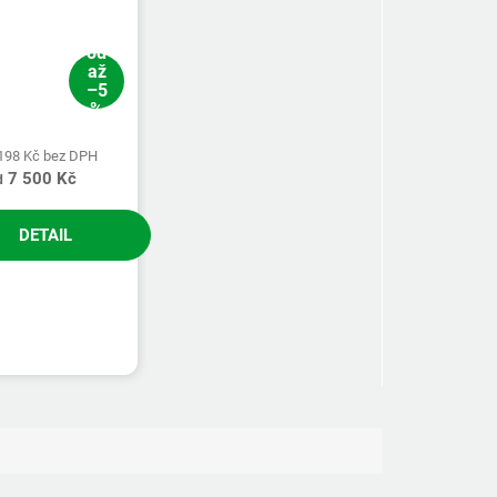
od
až
–5
%
 198 Kč bez DPH
7 500 Kč
d
DETAIL