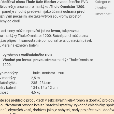
í dešťová clona Thule Rain Blocker
z vodotěsného PVC
Kategorie
:
dé barvě
je určena pro markýzu
.
Thule Omnistor 1200
.
Záruka
:
í panel je vhodný především jako účinná
ochrana před
Hmotnost
:
íznivým počasím
, ale také vytvoří soukromý prostor,
lený od okolí.
alaci clony můžete provést jak
na levou, tak pravou
nu
markýzy Thule Omnistor 1200. Boční panel můžete na
ýzu připevnit
samostatně
pomocí rafteru, upínacích pásek
, která naleznete v balení.
Vyrobeno
z voděodolného PVC
.
Vhodné pro levou i pravou stranu
markýz Thule Omnistor
1200.
typ markýzy
Thule Omnistor 1200
v markýzy
2,5 m
alační výška
235–254 cm
ěry balení
134 x 14 x 12 cm
tnost
4,6 kg
te zde přehled o produktech v sekci kvalitní elektroniky a doplňků pro o
ou životností, vysoce kvalitní satelitní systémy. výkonné chladničky, spolehl
anů, obytných vozů, dodávek jako je nábytek, sady pro přestavbu dodávek,