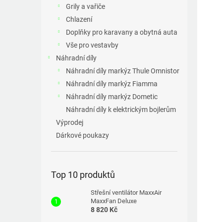
a
Grily a vařiče
n
Chlazení
e
Doplňky pro karavany a obytná auta
l
Vše pro vestavby
Náhradní díly
Náhradní díly markýz Thule Omnistor
Náhradní díly markýz Fiamma
Náhradní díly markýz Dometic
Náhradní díly k elektrickým bojlerům
Výprodej
Dárkové poukazy
Top 10 produktů
Střešní ventilátor MaxxAir
MaxxFan Deluxe
8 820 Kč