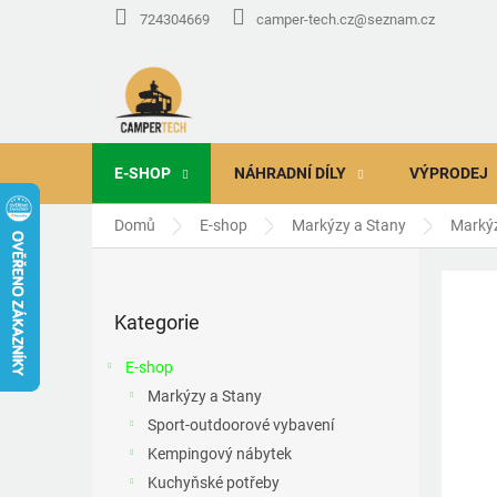
Přejít
724304669
camper-tech.cz@seznam.cz
na
obsah
E-SHOP
NÁHRADNÍ DÍLY
VÝPRODEJ
Domů
E-shop
Markýzy a Stany
Marký
P
o
Přeskočit
s
Kategorie
kategorie
t
r
E-shop
a
Markýzy a Stany
n
Sport-outdoorové vybavení
n
í
Kempingový nábytek
p
Kuchyňské potřeby