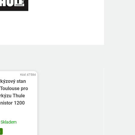
Kód:
47584
kýzový stan
a Toulouse pro
kýzu Thule
nistor 1200
Skladem
a