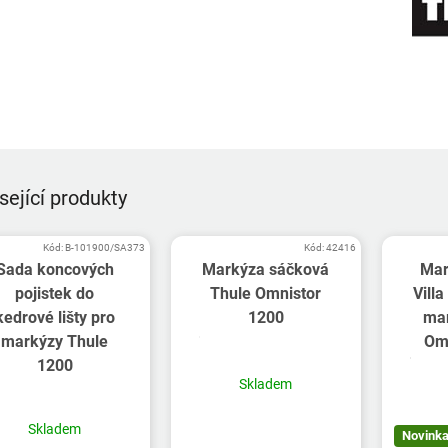
sející produkty
Kód:
B-101900/SA373
Kód:
42416
Sada koncových
Markýza sáčková
Mar
pojistek do
Thule Omnistor
Vill
kedrové lišty pro
1200
mar
markýzy Thule
Om
1200
Skladem
Skladem
Novink