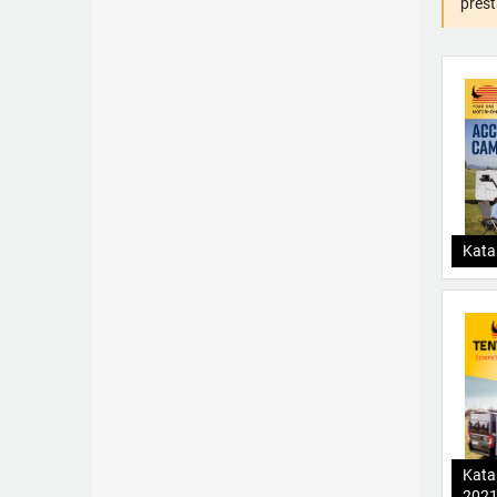
přest
Kata
Kata
202