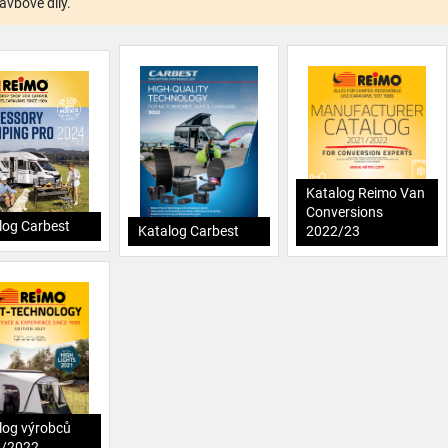
avbové díly.
Katalog Reimo Van
Conversions
log Carbest
Katalog Carbest
2022/23
log výrobců
1/2022