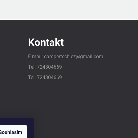
Kontakt
E-mail:
campertech.cz
@
gmail.com
Tel:
724304669
Tel:
724304669
Souhlasím