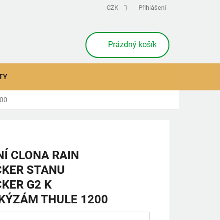
CZK
Přihlášení
NÁKUPNÍ
Prázdný košík
KOŠÍK
TY
200
Í CLONA RAIN
CKER STANU
KER G2 K
KÝZÁM THULE 1200