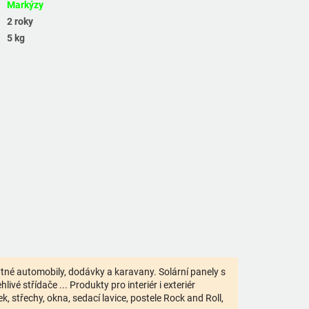
Markýzy
2 roky
5 kg
bytné automobily, dodávky a karavany. Solární panely s
ivé střídače ... Produkty pro interiér i exteriér
 střechy, okna, sedací lavice, postele Rock and Roll,