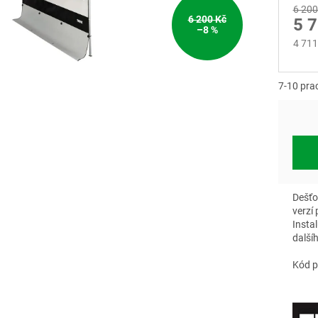
6 200
6 200 Kč
5 
–8 %
4 711
Měrn
cena:
7-10 pra
Dešťo
verzí
Insta
další
Kód p