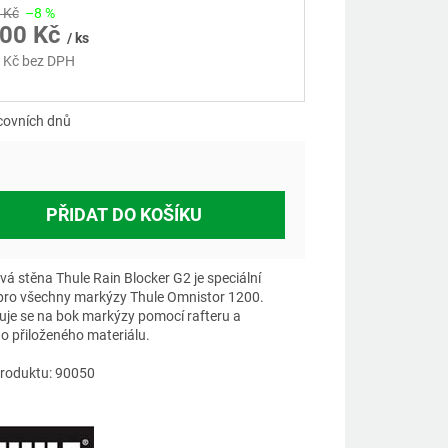
 Kč
–8 %
700 Kč
/ ks
 Kč bez DPH
á
covních dnů
PŘIDAT DO KOŠÍKU
vá stěna Thule Rain Blocker G2 je speciální
 pro všechny markýzy Thule Omnistor 1200.
luje se na bok markýzy pomocí rafteru a
ho přiloženého materiálu.
roduktu: 90050